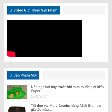
Video Giới Thiệu Sản Phẩm
Sản Phẩm Mới
Nên đọc bài này trước khi mua thuốc diệt kiến
Super…
12/11/2017
Túi đeo vai Marc Jacobs hàng Nhật like new
giá tốt mẫu…