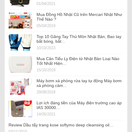
01/04/2021
Mua Đồng Hồ Nhật Cũ trên Mercari Nhật Như
Thế Nào ?
05/04/2019
Top 10 Găng Tay Thủ Môn Nhật Bản, Bao tay
bắt bóng, bắt…
10/10/2023
Mua Cân Tiểu Ly Điện tử Nhật Bản Loại Nào
Tốt Nhất Hiện…
15/10/2019
Máy bơm xà phòng rửa tay tự động Máy bơm
xà phòng cảm…
29/08/2018
Lợi ích đáng tiền của Máy điện trường cao áp
IAS 30000…
14/05/2021
Review Dầu tẩy trang kose softymo deep cleansing oil…
03/11/2015