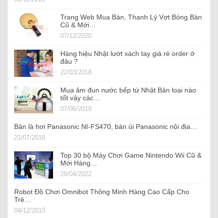
Trang Web Mua Bán, Thanh Lý Vợt Bóng Bàn
Cũ & Mới…
07/12/2020
Hàng hiệu Nhật lướt xách tay giá rẻ order ở
đâu ?
22/03/2018
Mua âm đun nước bếp từ Nhật Bản loại nào
tốt vậy các…
07/06/2019
Bàn là hơi Panasonic NI-FS470, bàn ủi Panasonic nội địa…
21/07/2016
Top 30 bộ Máy Chơi Game Nintendo Wii Cũ &
Mới Hàng…
28/04/2022
Robot Đồ Chơi Omnibot Thông Minh Hàng Cao Cấp Cho
Trẻ…
04/12/2015