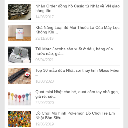
Nhận Order đồng hồ Casio từ Nhật về VN giao
hàng tận…
14/03/2017
Khả Năng Loại Bỏ Mùi Thuốc Lá Của Máy Lọc
Không Khí…
29/11/2019
Túi Marc Jacobs sản xuất ở đâu, hàng của
nước nào, giá…
06/04/2021
Top 30 mẫu đũa Nhật sợi thuỷ tinh Glass Fiber
–…
10/08/2023
Quạt mini Nhật cho bé, quạt cầm tay nhỏ gọn,
giá rẻ, sử…
22/09/2020
Đồ Chơi Mô hình Pokemon Đồ Chơi Trẻ Em
Nhật Bản Siêu…
19/06/2019