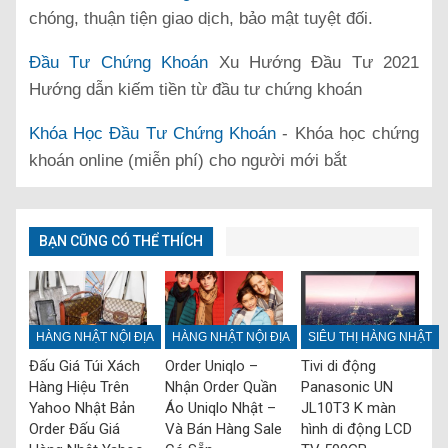
chóng, thuận tiện giao dịch, bảo mật tuyệt đối.
Đầu Tư Chứng Khoán
Xu Hướng Đầu Tư 2021
Hướng dẫn kiếm tiền từ đầu tư chứng khoán
Khóa Học Đầu Tư Chứng Khoán
- Khóa học chứng
khoán online (miễn phí) cho người mới bắt
BẠN CŨNG CÓ THỂ THÍCH
HÀNG NHẬT NỘI ĐỊA
HÀNG NHẬT NỘI ĐỊA
SIÊU THỊ HÀNG NHẬT
Đấu Giá Túi Xách
Order Uniqlo –
Tivi di động
Hàng Hiệu Trên
Nhận Order Quần
Panasonic UN
Yahoo Nhật Bản
Áo Uniqlo Nhật –
JL10T3 K màn
Order Đấu Giá
Và Bán Hàng Sale
hình di động LCD