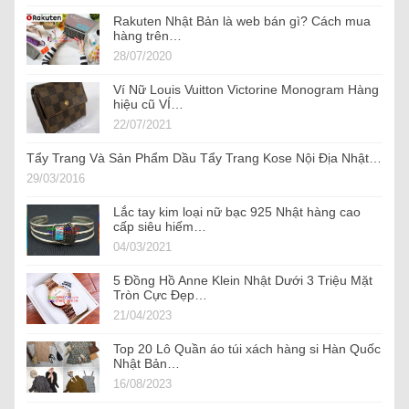
Rakuten Nhật Bản là web bán gì? Cách mua
hàng trên…
28/07/2020
Ví Nữ Louis Vuitton Victorine Monogram Hàng
hiệu cũ VÍ…
22/07/2021
Tẩy Trang Và Sản Phẩm Dầu Tẩy Trang Kose Nội Địa Nhật…
29/03/2016
Lắc tay kim loại nữ bạc 925 Nhật hàng cao
cấp siêu hiếm…
04/03/2021
5 Đồng Hồ Anne Klein Nhật Dưới 3 Triệu Mặt
Tròn Cực Đẹp…
21/04/2023
Top 20 Lô Quần áo túi xách hàng si Hàn Quốc
Nhật Bản…
16/08/2023