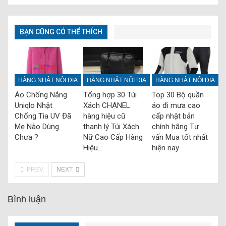
BẠN CŨNG CÓ THỂ THÍCH
HÀNG NHẬT NỘI ĐỊA
HÀNG NHẬT NỘI ĐỊA
HÀNG NHẬT NỘI ĐỊA
Áo Chống Nắng
Tổng hợp 30 Túi
Top 30 Bộ quần
Uniqlo Nhật
Xách CHANEL
áo đi mưa cao
Chống Tia UV Đã
hàng hiệu cũ
cấp nhật bản
Mẹ Nào Dùng
thanh lý Túi Xách
chính hãng Tư
Chưa ?
Nữ Cao Cấp Hàng
vấn Mua tốt nhất
Hiệu…
hiện nay
PREV
NEXT
Bình luận