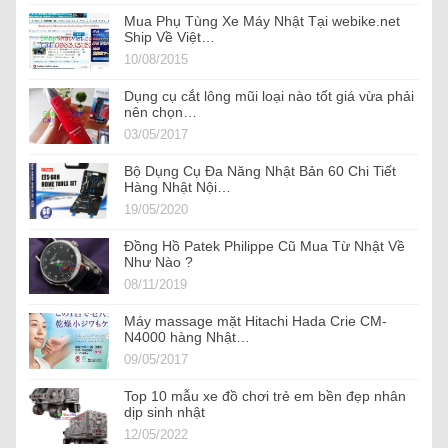
Mua Phụ Tùng Xe Máy Nhật Tại webike.net
Ship Về Việt…
10/08/2015
Dụng cụ cắt lông mũi loại nào tốt giá vừa phải
nên chọn…
03/05/2017
Bộ Dụng Cụ Đa Năng Nhật Bản 60 Chi Tiết
Hàng Nhật Nội…
19/05/2020
Đồng Hồ Patek Philippe Cũ Mua Từ Nhật Về
Như Nào ?
08/11/2019
Máy massage mặt Hitachi Hada Crie CM-
N4000 hàng Nhật…
09/05/2017
Top 10 mẫu xe đồ chơi trẻ em bền đẹp nhân
dịp sinh nhật
12/05/2022