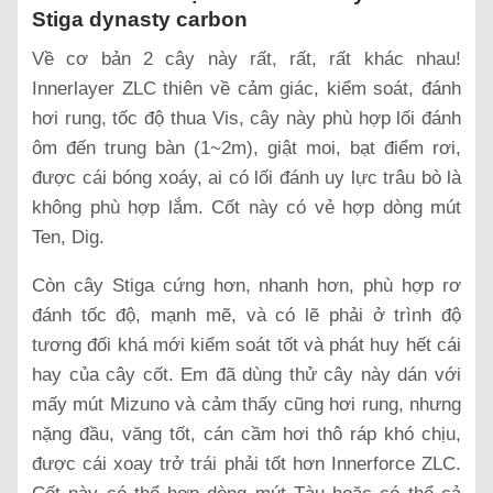
Stiga dynasty carbon
Về cơ bản 2 cây này rất, rất, rất khác nhau!
Innerlayer ZLC thiên về cảm giác, kiểm soát, đánh
hơi rung, tốc độ thua Vis, cây này phù hợp lối đánh
ôm đến trung bàn (1~2m), giật moi, bạt điểm rơi,
được cái bóng xoáy, ai có lối đánh uy lực trâu bò là
không phù hợp lắm. Cốt này có vẻ hợp dòng mút
Ten, Dig.
Còn cây Stiga cứng hơn, nhanh hơn, phù hợp rơ
đánh tốc độ, mạnh mẽ, và có lẽ phải ở trình độ
tương đối khá mới kiểm soát tốt và phát huy hết cái
hay của cây cốt. Em đã dùng thử cây này dán với
mấy mút Mizuno và cảm thấy cũng hơi rung, nhưng
nặng đầu, văng tốt, cán cầm hơi thô ráp khó chịu,
được cái xoay trở trái phải tốt hơn Innerforce ZLC.