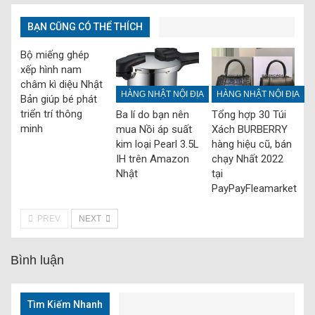
BẠN CŨNG CÓ THỂ THÍCH
Bộ miếng ghép
xếp hình nam
châm kì diệu Nhật
HÀNG NHẬT NỘI ĐỊA
HÀNG NHẬT NỘI ĐỊA
Bản giúp bé phát
triển trí thông
Ba lí do bạn nên
Tổng hợp 30 Túi
minh
mua Nồi áp suất
Xách BURBERRY
kim loại Pearl 3.5L
hàng hiệu cũ, bán
IH trên Amazon
chạy Nhất 2022
Nhật
tại
PayPayFleamarket
PREV
NEXT
Bình luận
Tìm Kiếm Nhanh