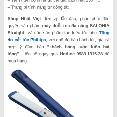
– Tấm titan có nhiệt độ cài đặt cao nhất 230 ° C
– Trang bị tính năng tự động tắt
Shop Nhật Việt
đơn vị dẫn đầu, phân phối độc
quyền sản phẩm
máy duỗi tóc đa năng SALONIA
Straight
và các sản phẩm tạo kiểu tóc như
Tông
đơ cắt tóc Phillips
, với chế độ bảo hành tốt, giá cả
hợp lý đảm bảo
“khách hàng luôn luôn hài
lòng”.
Liên hệ ngay qua
Hotline 0983.1315.28
để
mua hàng.