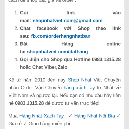
cách để shop báo giá và order :
Gửi link vào
mail:
shopnhatviet.com@gmail.com
Chat facebook với Shop theo link
sau:
fb.com/orderhangnhatban
Đặt Hàng online
tại
shopnhatviet.com/dathang
Gọi điện cho Shop qua Hotline 0983.1315.28
hoặc Chat Viber,Zalo
Kể từ năm 2010 đến nay
Shop Nhật
Việt Chuyên
nhận Order Vận Chuyển
hàng xách tay
từ Nhật về
Việt Nam và ngược lại. Nếu bạn có nhu cầu hãy liên
hệ
0983.1315.28
để được tư vấn trực tiếp!
Mua
Hàng Nhật Xách Tay
: ✓
Hàng Nhật Nội Địa
✓
Giá rẻ ✓ Giao hàng miễn phí.