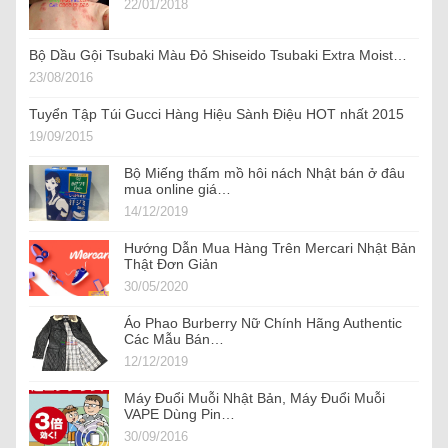
22/01/2018
Bộ Dầu Gội Tsubaki Màu Đỏ Shiseido Tsubaki Extra Moist…
23/08/2016
Tuyển Tập Túi Gucci Hàng Hiệu Sành Điệu HOT nhất 2015
19/09/2015
Bộ Miếng thấm mồ hôi nách Nhật bán ở đâu
mua online giá…
14/12/2019
Hướng Dẫn Mua Hàng Trên Mercari Nhật Bản
Thật Đơn Giản
30/05/2020
Áo Phao Burberry Nữ Chính Hãng Authentic
Các Mẫu Bán…
12/12/2019
Máy Đuổi Muỗi Nhật Bản, Máy Đuổi Muỗi
VAPE Dùng Pin…
30/09/2016