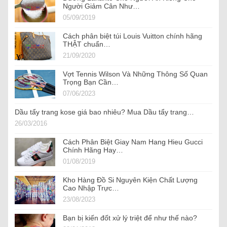
Người Giảm Cân Như…
05/09/2019
Cách phân biệt túi Louis Vuitton chính hãng
THẬT chuẩn…
21/09/2020
Vợt Tennis Wilson Và Những Thông Số Quan
Trọng Bạn Cần…
07/06/2023
Dầu tẩy trang kose giá bao nhiêu? Mua Dầu tẩy trang…
26/03/2016
Cách Phân Biệt Giay Nam Hang Hieu Gucci
Chính Hãng Hay…
01/08/2019
Kho Hàng Đồ Si Nguyên Kiện Chất Lượng
Cao Nhập Trực…
23/08/2023
Bạn bị kiến đốt xử lý triệt để như thế nào?