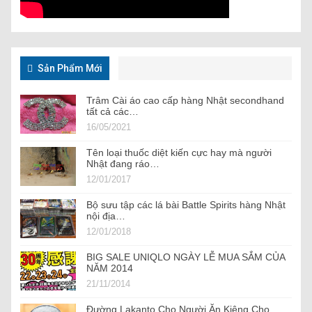
Sản Phẩm Mới
Trâm Cài áo cao cấp hàng Nhật secondhand
tất cả các…
16/05/2021
Tên loại thuốc diệt kiến cực hay mà người
Nhật đang ráo…
12/01/2017
Bộ sưu tập các lá bài Battle Spirits hàng Nhật
nội địa…
12/01/2018
BIG SALE UNIQLO NGÀY LỄ MUA SẮM CỦA
NĂM 2014
21/11/2014
Đường Lakanto Cho Người Ăn Kiêng Cho