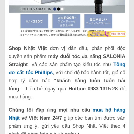
Shop Nhật Việt
đơn vị dẫn đầu, phân phối độc
quyền sản phẩm
máy duỗi tóc đa năng SALONIA
Straight
và các sản phẩm tạo kiểu tóc như
Tông
đơ cắt tóc Phillips
, với chế độ bảo hành tốt, giá cả
hợp lý đảm bảo
“khách hàng luôn luôn hài
lòng”.
Liên hệ ngay qua
Hotline 0983.1315.28
để
mua hàng.
Chúng tôi đáp ứng mọi nhu cầu
mua hộ hàng
Nhật
về Việt Nam 24/7
giúp các bạn tìm được sản
phẩm ưng ý, gửi yêu cầu Shop Nhật Việt theo 4