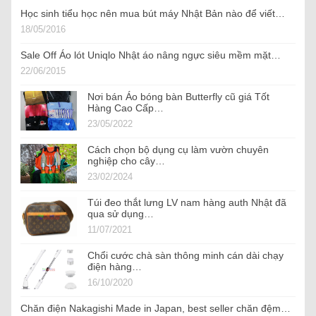
Học sinh tiểu học nên mua bút máy Nhật Bản nào để viết…
18/05/2016
Sale Off Áo lót Uniqlo Nhật áo nâng ngực siêu mềm mặt…
22/06/2015
Nơi bán Áo bóng bàn Butterfly cũ giá Tốt
Hàng Cao Cấp…
23/05/2022
Cách chọn bộ dụng cụ làm vườn chuyên
nghiệp cho cây…
23/02/2024
Túi đeo thắt lưng LV nam hàng auth Nhật đã
qua sử dụng…
11/07/2021
Chổi cước chà sàn thông minh cán dài chạy
điện hàng…
16/10/2020
Chăn điện Nakagishi Made in Japan, best seller chăn đệm…