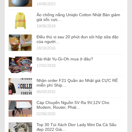
14/06/2023
Áo chống nắng Uniqlo Cotton Nhật Bản giảm
giá sốc cực…
19/06/2019
Điều thú vị sau 20 phút đun sôi hộp sữa đặc
của người…
18/10/2016
Bài thật Yu-Gi-Oh mua ở đâu?
17/01/2018
Nhận order F21 Quần áo Nhật giá CỰC RẺ
miễn phí Ship…
06/03/2015
Cáp Chuyển Nguồn 5V Ra 9V,12V Cho
Modem, Router, Phát…
02/06/2020
Top 30 Túi Xách Dior Lady Mini Da Cá Sấu
đẹp 2022 Giá…