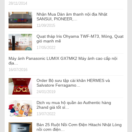
28/11/2014
Nhận Mua Dàn âm thanh nội địa Nhật
SANSUI, PIONEER,…
11/09/2015
Quạt tháp Iris Ohyama TWF-M73, Mỏng, Quạt
gió mạnh mẽ
17/05/2022
Máy ảnh Panasonic LUMIX GX7MK2 Máy ảnh cao cấp nội
địa…
16/07/2016
Order Bộ sưu tập cài khăn HERMES và
Salvatore Ferragamo…
24/01/2019
Dịch vụ mua hộ quần áo Authentic hàng
2hand giá tốt sỉ…
13/07/2022
Bán 25 Ruột Nồi Cơm Điện Hitachi Nhật Lòng
nồi cơm điện…