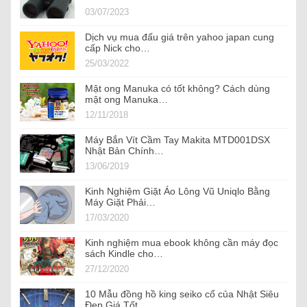
03/07/2023
Dịch vụ mua đấu giá trên yahoo japan cung
cấp Nick cho…
25/03/2022
Mật ong Manuka có tốt không? Cách dùng
mật ong Manuka…
12/11/2018
Máy Bắn Vít Cầm Tay Makita MTD001DSX
Nhật Bản Chính…
13/06/2019
Kinh Nghiệm Giặt Áo Lông Vũ Uniqlo Bằng
Máy Giặt Phải…
17/03/2020
Kinh nghiệm mua ebook không cần máy đọc
sách Kindle cho…
27/12/2020
10 Mẫu đồng hồ king seiko cổ của Nhật Siêu
Đẹp Giá Tốt…