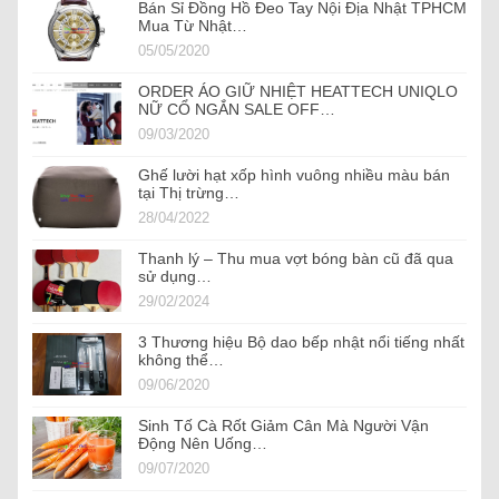
Bán Sỉ Đồng Hồ Đeo Tay Nội Địa Nhật TPHCM
Mua Từ Nhật…
05/05/2020
ORDER ÁO GIỮ NHIỆT HEATTECH UNIQLO
NỮ CỔ NGẮN SALE OFF…
09/03/2020
Ghế lười hạt xốp hình vuông nhiều màu bán
tại Thị trừng…
28/04/2022
Thanh lý – Thu mua vợt bóng bàn cũ đã qua
sử dụng…
29/02/2024
3 Thương hiệu Bộ dao bếp nhật nổi tiếng nhất
không thể…
09/06/2020
Sinh Tố Cà Rốt Giảm Cân Mà Người Vận
Động Nên Uống…
09/07/2020