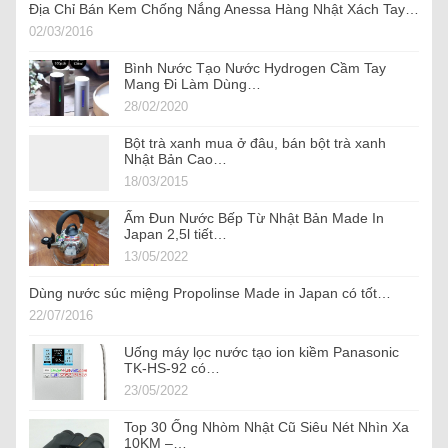
Địa Chỉ Bán Kem Chống Nắng Anessa Hàng Nhật Xách Tay…
02/03/2016
Bình Nước Tạo Nước Hydrogen Cầm Tay
Mang Đi Làm Dùng…
28/02/2020
Bột trà xanh mua ở đâu, bán bột trà xanh
Nhật Bản Cao…
18/03/2015
Ấm Đun Nước Bếp Từ Nhật Bản Made In
Japan 2,5l tiết…
13/05/2022
Dùng nước súc miệng Propolinse Made in Japan có tốt…
22/07/2016
Uống máy lọc nước tạo ion kiềm Panasonic
TK-HS-92 có…
23/05/2022
Top 30 Ống Nhòm Nhật Cũ Siêu Nét Nhìn Xa
10KM –…