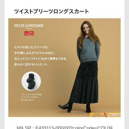
Mã SP : E433113-000/00?colorCode=COL09