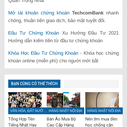
Quan Trọng Nhất
Mở tài khoản chứng khoán
TechcomBank
nhanh
chóng, thuận tiện giao dịch, bảo mật tuyệt đối.
Đầu Tư Chứng Khoán
Xu Hướng Đầu Tư 2021
Hướng dẫn kiếm tiền từ đầu tư chứng khoán
Khóa Học Đầu Tư Chứng Khoán
- Khóa học chứng
khoán online (miễn phí) cho người mới bắt
BẠN CŨNG CÓ THỂ THÍCH
VĂN HÓA, ĐẤT NƯỚC, CON NGƯỜI NHẬT BẢN
HÀNG NHẬT NỘI ĐỊA
HÀNG NHẬT NỘI ĐỊA
Tổng Hợp Tên
Bán Áo Mưa Bộ
Nên tìm mua đèn
Tiếng Nhật Hay
Cao Cấp Hàng
học chống cận