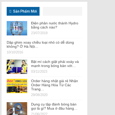
Sản Phẩm Mới
Điện phân nước thành Hydro
bằng cách nào?
23/07/2019
Dập ghim xoay chiều loại nhỏ có dễ dùng
không? Ở Hà Nội…
10/10/2016
Bật mí cách giật phải xoáy và
mạnh trong bóng bàn với…
03/11/2023
Order hàng nhật giá rẻ Nhận
Order Hàng Hóa Từ Các
Trang…
29/08/2020
Dụng cụ tập đánh bóng bàn
gọi là gì? Mua ở đâu hàng…
21/06/2022