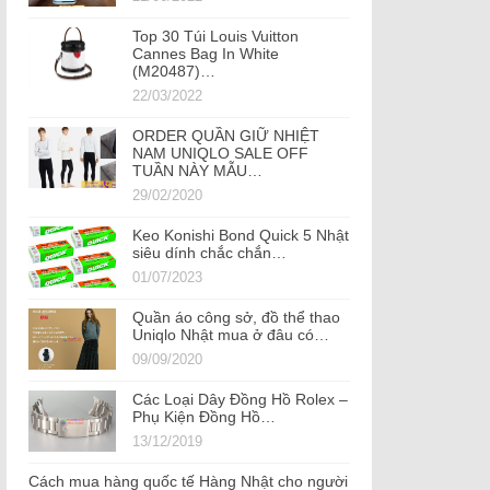
Top 30 Túi Louis Vuitton
Cannes Bag In White
(M20487)…
22/03/2022
ORDER QUẦN GIỮ NHIỆT
NAM UNIQLO SALE OFF
TUẦN NÀY MẪU…
29/02/2020
Keo Konishi Bond Quick 5 Nhật
siêu dính chắc chắn…
01/07/2023
Quần áo công sở, đồ thể thao
Uniqlo Nhật mua ở đâu có…
09/09/2020
Các Loại Dây Đồng Hồ Rolex –
Phụ Kiện Đồng Hồ…
13/12/2019
Cách mua hàng quốc tế Hàng Nhật cho người