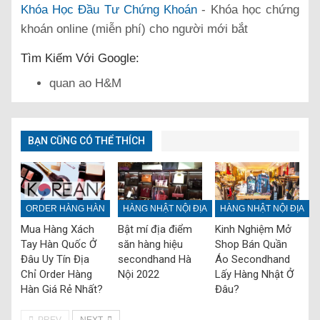
Khóa Học Đầu Tư Chứng Khoán
- Khóa học chứng
khoán online (miễn phí) cho người mới bắt
Tìm Kiếm Với Google:
quan ao H&M
BẠN CŨNG CÓ THỂ THÍCH
ORDER HÀNG HÀN
HÀNG NHẬT NỘI ĐỊA
HÀNG NHẬT NỘI ĐỊA
Mua Hàng Xách
Bật mí địa điểm
Kinh Nghiệm Mở
Tay Hàn Quốc Ở
săn hàng hiệu
Shop Bán Quần
Đâu Uy Tín Địa
secondhand Hà
Áo Secondhand
Chỉ Order Hàng
Nội 2022
Lấy Hàng Nhật Ở
Hàn Giá Rẻ Nhất?
Đâu?