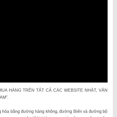
 vụ “MUA HÀNG TRÊN TẤT CẢ CÁC WEBSITE NHẬT, VẬN
AM”.
ng hóa bằng đường hàng không, đường Biển và đường bộ