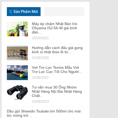
Sản Phẩm Mới
Máy ép chậm Nhật Bản Iris
Ohyama ISJ-56-W giá bình
dân…
15/03/2021
Hướng dẫn cách đấu giá gọng
kính si nhật theo lô từ…
01/09/2020
Vợt Trợ Lực Tennis Mẫu Vợt
Trợ Lực Cực Tốt Cho Người…
11/06/2023
Tư vấn mua 30 Ống Nhòm
Nhật Hàng Nội Địa Nhật Hàng
Chất…
10/08/2023
Dầu gội Shiseido Tsubaki tím 500ml cho mái
tóc mỏng trở…