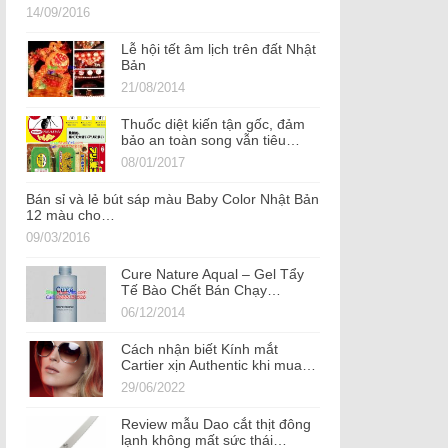
14/09/2016
Lễ hội tết âm lịch trên đất Nhật
Bản
21/08/2014
Thuốc diệt kiến tận gốc, đảm
bảo an toàn song vẫn tiêu…
08/01/2017
Bán sỉ và lẻ bút sáp màu Baby Color Nhật Bản
12 màu cho…
09/03/2016
Cure Nature Aqual – Gel Tẩy
Tế Bào Chết Bán Chạy…
06/12/2014
Cách nhận biết Kính mắt
Cartier xịn Authentic khi mua…
29/06/2022
Review mẫu Dao cắt thịt đông
lạnh không mất sức thái…