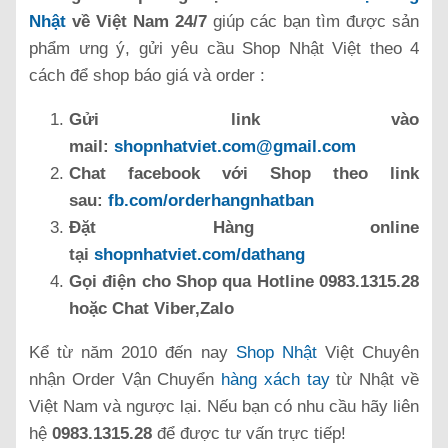
Nhật
về Việt Nam 24/7
giúp các bạn tìm được sản
phẩm ưng ý, gửi yêu cầu Shop Nhật Việt theo 4
cách để shop báo giá và order :
Gửi link vào
mail:
shopnhatviet.com@gmail.com
Chat facebook với Shop theo link
sau:
fb.com/orderhangnhatban
Đặt Hàng online
tại
shopnhatviet.com/dathang
Gọi điện cho Shop qua Hotline 0983.1315.28
hoặc Chat Viber,Zalo
Kể từ năm 2010 đến nay
Shop Nhật
Việt Chuyên
nhận Order Vận Chuyển
hàng xách tay
từ Nhật về
Việt Nam và ngược lại. Nếu bạn có nhu cầu hãy liên
hệ
0983.1315.28
để được tư vấn trực tiếp!