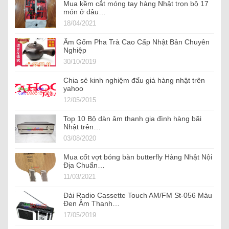
Mua kềm cắt móng tay hàng Nhật trọn bộ 17
món ở đâu…
18/04/2021
Ấm Gốm Pha Trà Cao Cấp Nhật Bản Chuyên
Nghiệp
30/10/2019
Chia sẻ kinh nghiệm đấu giá hàng nhật trên
yahoo
12/05/2015
Top 10 Bộ dàn âm thanh gia đình hàng bãi
Nhật trên…
03/08/2020
Mua cốt vợt bóng bàn butterfly Hàng Nhật Nội
Địa Chuẩn…
11/03/2021
Đài Radio Cassette Touch AM/FM St-056 Màu
Đen Âm Thanh…
17/05/2019