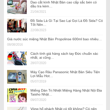
Dao cắt kính Nhật Bản cao cấp sắc bén có
dầu tra kèm…
21/04/2021
Đồ Sida Là Gì Tại Sao Lại Gọi Là Đồ Sida? Có
Tốt Nên…
22/08/2023
Giá nước súc miệng Nhật Bản Propolinse 600ml bao nhiêu…
08/08/2016
Cách tính giá hàng xách tay Đức chuẩn xác
nhất, ai cũng…
28/07/2020
Máy Cạo Râu Panasonic Nhật Bản Siêu Tiện
Lợi Mẫu Hot…
05/07/2019
Miếng Dán Trị Nhiệt Miệng Hàng Nhật Nội Địa
Taisho Nhật…
09/07/2020
Vòng hổ phách Nhật có tốt không? Có nên