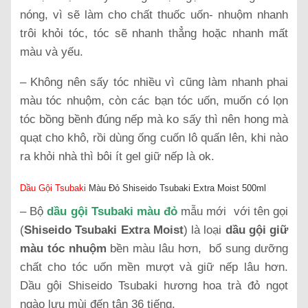
nóng, vì sẽ làm cho chất thuốc uốn- nhuộm nhanh
trôi khỏi tóc, tóc sẽ nhanh thẳng hoặc nhanh mất
màu và yếu.
– Không nên sấy tóc nhiều vì cũng làm nhanh phai
màu tóc nhuộm, còn các bạn tóc uốn, muốn có lọn
tóc bồng bềnh đúng nếp mà ko sấy thì nên hong mà
quạt cho khô, rồi dùng ống cuốn lô quấn lên, khi nào
ra khỏi nhà thì bôi ít gel giữ nếp là ok.
Dầu Gội Tsubaki
Màu Đỏ Shiseido Tsubaki Extra Moist 500ml
– Bộ
dầu gội Tsubaki màu đỏ
mẫu mới với tên gọi
(
Shiseido Tsubaki Extra Moist
) là loại
dầu gội giữ
màu tóc nhuộm
bền màu lâu hơn, bổ sung dưỡng
chất cho tóc uốn mền mượt và giữ nếp lâu hơn.
Dầu gội Shiseido Tsubaki hương hoa trà đỏ ngọt
ngào lưu mùi đến tận 36 tiếng.