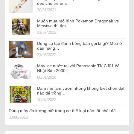
đeo cho trẻ em…
30/01/2021
Muốn mua mô hình Pokemon Dragonair vs
Mewtwo thì tìm…
21/07/2022
Dụng cụ tập đánh bóng bàn gọi là gì? Mua ở
đâu hàng…
21/06/2022
Máy lọc nước tại vòi Panasonic TK CJ01 W
Nhật Bản 2000…
08/01/2016
Đam mê làm vườn nhưng không biết chọn đất
nào để trồng…
10/04/2022
Dùng máy đo lượng mỡ trong cơ thể loại nào tốt nhất để…
30/08/2016