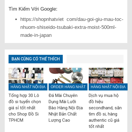
Tìm Kiếm Với Google:
https://shopnhatviet com/dau-goi-giu-mau-toc-
nhuom-shiseido-tsubaki-extra-moist-500ml-
made-in-japan
BẠN CŨNG CÓ THỂ THÍCH
HÀNG NHẬT NỘI ĐỊA
ORDER HÀNG NHẬT
HÀNG NHẬT NỘI ĐỊA
Tổng hợp 30 Lô
Đá Mài Chuyên
Dịch vụ mua hộ
đồ si tuyển chọn
Dụng Mài Lưỡi
đồ hiệu
giá sỉ tốt nhất
Bào Hàng Nội Địa
secondhand, săn
cho Shop Đồ Si
Nhật Bản Chất
tìm đồ si, hàng
TPHCM
Lượng Cao
authentic cũ giá
tốt nhất