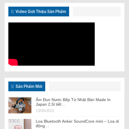
Video Giới Thiệu Sản Phẩm
Sản Phẩm Mới
Ấm Đun Nước Bếp Từ Nhật Bản Made In
Japan 2,5l tiết…
13/05/2022
Loa Bluetooth Anker SoundCore mini – Loa di
động…