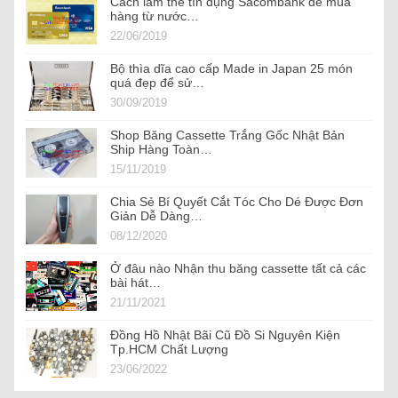
Cách làm thẻ tín dụng Sacombank để mua
hàng từ nước…
22/06/2019
Bộ thìa dĩa cao cấp Made in Japan 25 món
quá đẹp để sử…
30/09/2019
Shop Băng Cassette Trắng Gốc Nhật Bản
Ship Hàng Toàn…
15/11/2019
Chia Sẻ Bí Quyết Cắt Tóc Cho Dé Được Đơn
Giản Dễ Dàng…
08/12/2020
Ở đâu nào Nhận thu băng cassette tất cả các
bài hát…
21/11/2021
Đồng Hồ Nhật Bãi Cũ Đồ Si Nguyên Kiện
Tp.HCM Chất Lượng
23/06/2022