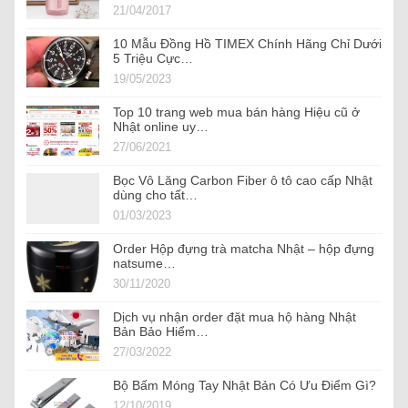
21/04/2017
10 Mẫu Đồng Hồ TIMEX Chính Hãng Chỉ Dưới
5 Triệu Cực…
19/05/2023
Top 10 trang web mua bán hàng Hiệu cũ ở
Nhật online uy…
27/06/2021
Bọc Vô Lăng Carbon Fiber ô tô cao cấp Nhật
dùng cho tất…
01/03/2023
Order Hộp đựng trà matcha Nhật – hộp đựng
natsume…
30/11/2020
Dịch vụ nhận order đặt mua hộ hàng Nhật
Bản Bảo Hiểm…
27/03/2022
Bộ Bấm Móng Tay Nhật Bản Có Ưu Điểm Gì?
12/10/2019