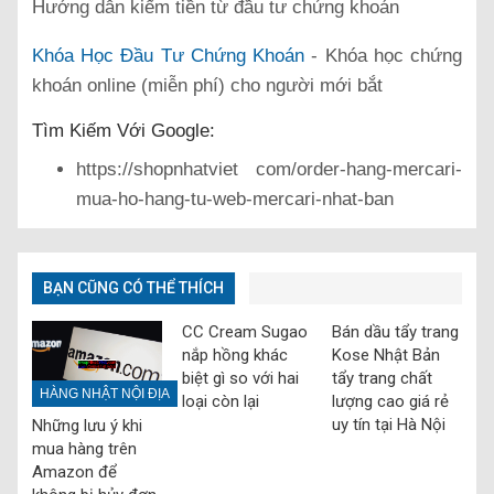
Hướng dẫn kiếm tiền từ đầu tư chứng khoán
Khóa Học Đầu Tư Chứng Khoán
- Khóa học chứng
khoán online (miễn phí) cho người mới bắt
Tìm Kiếm Với Google:
https://shopnhatviet com/order-hang-mercari-
mua-ho-hang-tu-web-mercari-nhat-ban
BẠN CŨNG CÓ THỂ THÍCH
CC Cream Sugao
Bán dầu tẩy trang
nắp hồng khác
Kose Nhật Bản
biệt gì so với hai
tẩy trang chất
HÀNG NHẬT NỘI ĐỊA
loại còn lại
lượng cao giá rẻ
uy tín tại Hà Nội
Những lưu ý khi
mua hàng trên
Amazon để