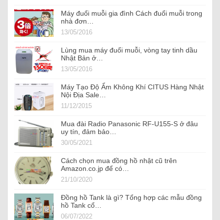
Máy đuổi muỗi gia đình Cách đuổi muỗi trong
nhà đơn…
13/05/2016
Lùng mua máy đuổi muỗi, vòng tay tinh dầu
Nhật Bản ở…
13/05/2016
Máy Tạo Độ Ẩm Không Khí CITUS Hàng Nhật
Nội Địa Sale…
11/12/2015
Mua đài Radio Panasonic RF-U155-S ở đâu
uy tín, đảm bảo…
30/05/2021
Cách chọn mua đồng hồ nhật cũ trên
Amazon.co.jp để có…
21/10/2020
Đồng hồ Tank là gì? Tổng hợp các mẫu đồng
hồ Tank cổ…
06/07/2022