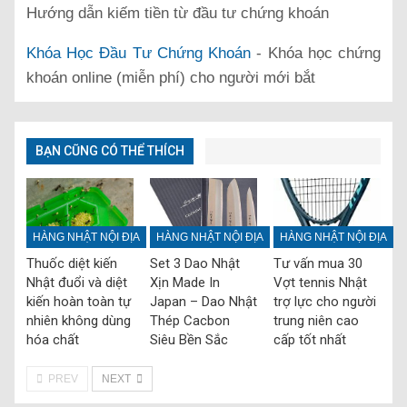
Hướng dẫn kiếm tiền từ đầu tư chứng khoán
Khóa Học Đầu Tư Chứng Khoán
- Khóa học chứng
khoán online (miễn phí) cho người mới bắt
BẠN CŨNG CÓ THỂ THÍCH
HÀNG NHẬT NỘI ĐỊA
HÀNG NHẬT NỘI ĐỊA
HÀNG NHẬT NỘI ĐỊA
Thuốc diệt kiến
Set 3 Dao Nhật
Tư vấn mua 30
Nhật đuổi và diệt
Xịn Made In
Vợt tennis Nhật
kiến hoàn toàn tự
Japan – Dao Nhật
trợ lực cho người
nhiên không dùng
Thép Cacbon
trung niên cao
hóa chất
Siêu Bền Sắc
cấp tốt nhất
PREV
NEXT