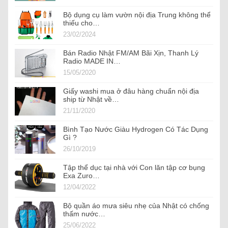
Bộ dụng cụ làm vườn nội địa Trung không thể
thiếu cho…
23/02/2024
Bán Radio Nhật FM/AM Bãi Xịn, Thanh Lý
Radio MADE IN…
15/05/2020
Giấy washi mua ở đâu hàng chuẩn nội địa
ship từ Nhật về…
21/11/2020
Bình Tạo Nước Giàu Hydrogen Có Tác Dụng
Gì ?
26/10/2019
Tập thể dục tại nhà với Con lăn tập cơ bụng
Exa Zuro…
12/04/2022
Bộ quần áo mưa siêu nhẹ của Nhật có chống
thấm nước…
25/06/2022