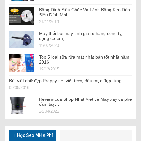
Băng Dính Siêu Chắc Vá Lành Băng Keo Dán
Siêu Dính Mọi…
21/11/2019
Máy thổi bụi máy tính giá rẻ hàng công ty,
động cơ êm,…
11/07/2020
Top 5 loại sữa rửa mặt nhật bản tốt nhất năm
2016
19/12/2015
Bút viết chữ đẹp Preppy nét viết trơn, đều mực đẹp từng…
09/05/2016
Review của Shop Nhật Việt về Máy xay cà phê
cầm tay…
28/04/2022
Học Seo Miễn Phí