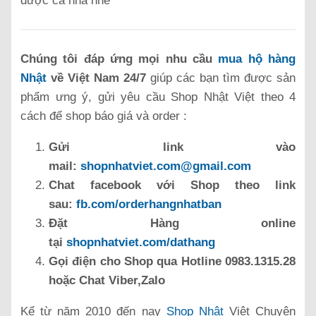
được cả nhà nhé
Chúng tôi đáp ứng mọi nhu cầu
mua hộ hàng
Nhật
về Việt Nam 24/7
giúp các bạn tìm được sản
phẩm ưng ý, gửi yêu cầu Shop Nhật Việt theo 4
cách để shop báo giá và order :
Gửi link vào
mail:
shopnhatviet.com@gmail.com
Chat facebook với Shop theo link
sau:
fb.com/orderhangnhatban
Đặt Hàng online
tại
shopnhatviet.com/dathang
Gọi điện cho Shop qua Hotline 0983.1315.28
hoặc Chat Viber,Zalo
Kể từ năm 2010 đến nay
Shop Nhật
Việt Chuyên