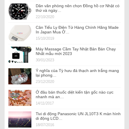
Dân văn phòng nên chọn Đồng hồ cơ Nhật có
thứ và ngày…
22/10/2020
Cân Tiểu Ly Điện Tử Hàng Chính Hãng Made
In Japan Mua Ở…
15/10/2019
Máy Massage Cầm Tay Nhật Bản Bán Chạy
Nhất mẫu mới 2023
30/01/2023
Ý nghĩa của Tỳ hưu đá thạch anh trắng mang
lại phong…
23/12/2020
Ở đâu bán thuốc diệt kiến tận gốc nào cực
nhanh mà an…
14/11/2017
Tivi di động Panasonic UN JL10T3 K màn hình
di động LCD…
18/07/2016