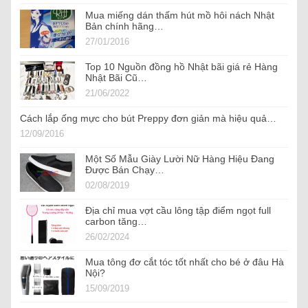
Mua miếng dán thấm hút mồ hôi nách Nhật
Bản chính hãng…
27/01/2016
Top 10 Nguồn đồng hồ Nhật bãi giá rẻ Hàng
Nhật Bãi Cũ…
21/06/2022
Cách lắp ống mực cho bút Preppy đơn giản mà hiệu quả…
12/09/2016
Một Số Mẫu Giày Lười Nữ Hàng Hiệu Đang
Được Bán Chạy…
02/08/2019
Địa chỉ mua vợt cầu lông tập điểm ngọt full
carbon tăng…
26/02/2024
Mua tông đơ cắt tóc tốt nhất cho bé ở đâu Hà
Nội?
15/09/2019