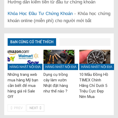
Hướng dẫn kiếm tiền từ đầu tư chứng khoán
Khóa Học Đầu Tư Chứng Khoán
- Khóa học chứng
khoán online (miễn phí) cho người mới bắt
BẠN CŨNG CÓ THỂ THÍCH
HÀNG NHẬT NỘI ĐỊA
HÀNG NHẬT NỘI ĐỊA
HÀNG NHẬT NỘI ĐỊA
Những trang web
Dụng cụ trồng
10 Mẫu Đồng Hồ
mua hàng Mỹ bạn
cây làm vườn
TIMEX Chính
cần biết để mua
Nhật đặt hàng
Hãng Chỉ Dưới 5
hàng giá rẻ Sale
như thế nào ?
Triệu Cực Đẹp
Off
Nên Mua
PREV
NEXT