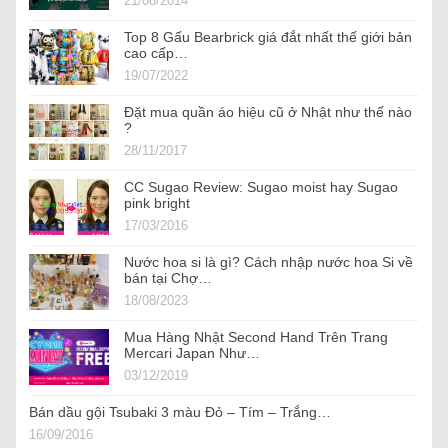
21/08/2014
Top 8 Gấu Bearbrick giá đắt nhất thế giới bản
cao cấp…
19/07/2022
Đặt mua quần áo hiệu cũ ở Nhật như thế nào
?
28/11/2017
CC Sugao Review: Sugao moist hay Sugao
pink bright
17/03/2016
Nước hoa si là gì? Cách nhập nước hoa Si về
bán tại Chợ…
18/08/2023
Mua Hàng Nhật Second Hand Trên Trang
Mercari Japan Như…
03/12/2019
Bán dầu gội Tsubaki 3 màu Đỏ – Tím – Trắng…
16/09/2016