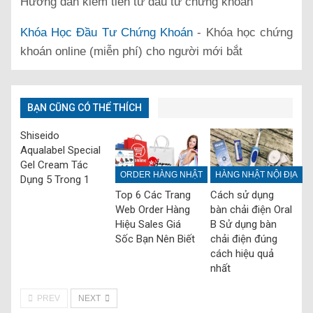
Hướng dẫn kiếm tiền từ đầu tư chứng khoán
Khóa Học Đầu Tư Chứng Khoán
- Khóa học chứng
khoán online (miễn phí) cho người mới bắt
BẠN CŨNG CÓ THỂ THÍCH
Shiseido
Aqualabel Special
Gel Cream Tác
ORDER HÀNG NHẬT
HÀNG NHẬT NỘI ĐỊA
Dụng 5 Trong 1
Top 6 Các Trang
Cách sử dụng
Web Order Hàng
bàn chải điện Oral
Hiệu Sales Giá
B Sử dụng bàn
Sốc Bạn Nên Biết
chải điện đúng
cách hiệu quả
nhất
PREV
NEXT