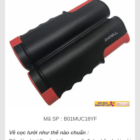
Mã SP : B01MUC18YF
Về cọc lưới như thế nào chuẩn :