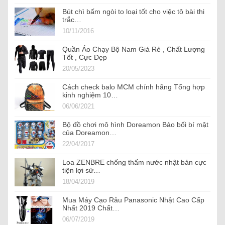
Bút chì bấm ngòi to loại tốt cho việc tô bài thi
trắc…
10/11/2016
Quần Áo Chạy Bộ Nam Giá Rẻ , Chất Lượng
Tốt , Cực Đẹp
20/05/2023
Cách check balo MCM chính hãng Tổng hợp
kinh nghiệm 10…
06/06/2021
Bộ đồ chơi mô hình Doreamon Bảo bối bí mật
của Doreamon…
22/04/2017
Loa ZENBRE chống thấm nước nhật bản cực
tiện lợi sử…
18/04/2019
Mua Máy Cạo Râu Panasonic Nhật Cao Cấp
Nhất 2019 Chất…
06/07/2019