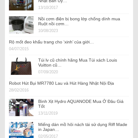
Nhật Bản Uy…
13/10/2017
Nồi cơm điện bị bong lớp chống dính mua
Ruột nồi cơm…
10/08/2023
Rộ mốt đeo khẩu trang cho ‘xinh’ của giới…
04/07/2015
Túi lv cũ chính hãng Mua Túi xách Louis
Vuitton cũ…
07/09/2020
Robot Hút Bụi MR7780 Lau và Hút Hàng Nhật Nội Địa
28/02/2016
Bình Xịt Hydro AQUANODE Mua Ở Đâu Giá
Tốt
13/11/2019
Miếng dán mồ hôi nách tái sử dụng Riff Made
in Japan…
02/05/2017