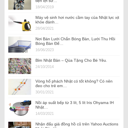
tiện lợi sử…
18/04/2019
Máy vệ sinh hơi nước cầm tay của Nhật lực xịt
khỏe đánh…
28/04/2021
Nơi Bán Lưới Chắn Bóng Bàn, Lưới Thu Hồi
Bóng Bàn Để…
16/06/2023
Bỉm Nhật Bản – Qùa Tặng Cho Bé Yêu.
24/10/2014
Vòng hổ phách Nhật có tốt không? Có nên
đeo cho trẻ em…
30/01/2021
Nồi áp suất bếp từ 3 lít, 5 lít Iris Ohyama IH
Nhật…
14/03/2021
Nhận đấu giá đồng hồ cũ trên Yahoo Auctions