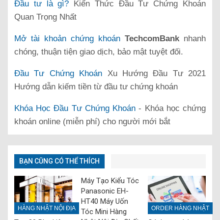
Đầu tư là gì?
Kiến Thức Đầu Tư Chứng Khoán
Quan Trọng Nhất
Mở tài khoản chứng khoán
TechcomBank
nhanh
chóng, thuận tiện giao dịch, bảo mật tuyệt đối.
Đầu Tư Chứng Khoán
Xu Hướng Đầu Tư 2021
Hướng dẫn kiếm tiền từ đầu tư chứng khoán
Khóa Học Đầu Tư Chứng Khoán
- Khóa học chứng
khoán online (miễn phí) cho người mới bắt
BẠN CŨNG CÓ THỂ THÍCH
Máy Tạo Kiểu Tóc
Panasonic EH-
HT40 Máy Uốn
HÀNG NHẬT NỘI ĐỊA
ORDER HÀNG NHẬT
Tóc Mini Hàng