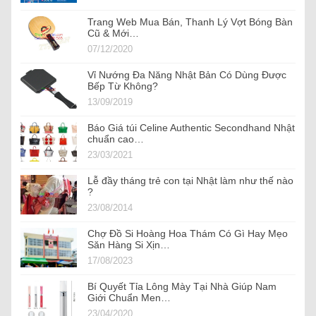
Trang Web Mua Bán, Thanh Lý Vợt Bóng Bàn
Cũ & Mới…
07/12/2020
Vỉ Nướng Đa Năng Nhật Bản Có Dùng Được
Bếp Từ Không?
13/09/2019
Báo Giá túi Celine Authentic Secondhand Nhật
chuẩn cao…
23/03/2021
Lễ đầy tháng trẻ con tại Nhật làm như thế nào
?
23/08/2014
Chợ Đồ Si Hoàng Hoa Thám Có Gì Hay Mẹo
Săn Hàng Si Xịn…
17/08/2023
Bí Quyết Tỉa Lông Mày Tại Nhà Giúp Nam
Giới Chuẩn Men…
23/04/2020