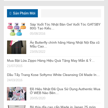
Sản Phẩm Mới
Sáp Vuốt Tóc Nhật Bản Gel Vuốt Tóc GATSBY
80G Tạo Kiểu…
05/08/2016
Áo Butterfly chính hãng Hàng Nhật Nội Địa cũ
Mẫu Cao…
23/05/2022
Mua Bật Lửa Zippo Hàng Hiệu Quà Tặng May Mắn & Ý…
21/07/2015
Dầu Tẩy Trang Kose Softymo White Cleansing Oil Made In…
24/03/2016
Đồ Hiệu Nhật Đã Qua Sử Dụng Authentic Mua
Ở WEB Nào Bên…
20/05/2020
Bộ thìa dĩa cao cấp Made in Japan 25 món