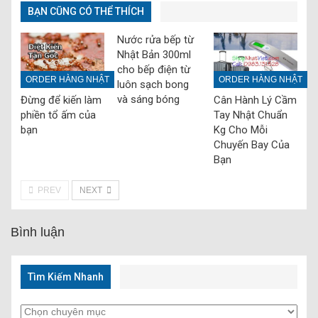
BẠN CŨNG CÓ THỂ THÍCH
Nước rửa bếp từ
Nhật Bản 300ml
cho bếp điện từ
ORDER HÀNG NHẬT
ORDER HÀNG NHẬT
luôn sạch bong
và sáng bóng
Đừng để kiến làm
Cân Hành Lý Cầm
phiền tổ ấm của
Tay Nhật Chuẩn
bạn
Kg Cho Mỗi
Chuyến Bay Của
Bạn
PREV
NEXT
Bình luận
Tìm Kiếm Nhanh
Tìm