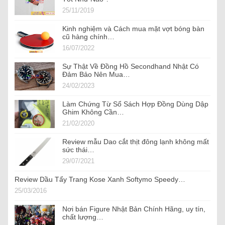
25/11/2019
Kinh nghiệm và Cách mua mặt vợt bóng bàn
cũ hàng chính…
16/07/2022
Sự Thật Về Đồng Hồ Secondhand Nhật Có
Đảm Bảo Nên Mua…
24/02/2023
Làm Chứng Từ Sổ Sách Hợp Đồng Dùng Dập
Ghim Không Cần…
21/02/2020
Review mẫu Dao cắt thịt đông lạnh không mất
sức thái…
29/07/2021
Review Dầu Tẩy Trang Kose Xanh Softymo ‪Speedy‬…
25/03/2016
Nơi bán Figure Nhật Bản Chính Hãng, uy tín,
chất lượng…