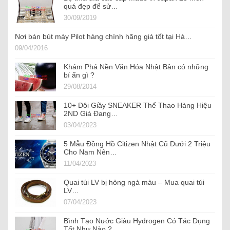
quá đẹp để sử…
30/09/2019
Nơi bán bút máy Pilot hàng chính hãng giá tốt tại Hà…
09/04/2016
Khám Phá Nền Văn Hóa Nhật Bản có những
bí ẩn gì ?
29/08/2014
10+ Đôi Giầy SNEAKER Thể Thao Hàng Hiệu
2ND Giá Đang…
03/04/2023
5 Mẫu Đồng Hồ Citizen Nhật Cũ Dưới 2 Triệu
Cho Nam Nên…
11/04/2023
Quai túi LV bị hỏng ngả màu – Mua quai túi
LV…
07/04/2023
Bình Tạo Nước Giàu Hydrogen Có Tác Dụng
Tốt Như Nào ?