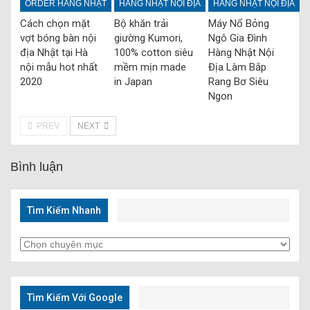
ORDER HÀNG NHẬT
HÀNG NHẬT NỘI ĐỊA
HÀNG NHẬT NỘI ĐỊA
Cách chọn mặt
Bộ khăn trải
Máy Nổ Bỏng
vợt bóng bàn nội
giường Kumori,
Ngô Gia Đình
địa Nhật tại Hà
100% cotton siêu
Hàng Nhật Nội
nội mẫu hot nhất
mềm mịn made
Địa Làm Bắp
2020
in Japan
Rang Bơ Siêu
Ngon
PREV
NEXT
Bình luận
Tìm Kiếm Nhanh
Tìm
Kiếm
Nhanh
Tìm Kiếm Với Google