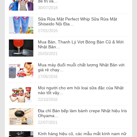
để trị và…
30/07/2018
Sữa Rửa Mặt Perfect Whip Sữa Rửa Mặt
Shiseido Nội Địa…
27/01/2016
Mua Bán, Thanh Lý Vợt Bóng Bàn Cũ & Mới
Nhật Bản…
25/03/2021
Mua máy đuổi muỗi chất lượng Nhật Bản với
giá rẻ chạy…
17/05/2016
Mọi người cho em hỏi loại sữa đặc của Nhật
nào tốt vậy…
22/10/2016
Địa chỉ Bán bếp làm bánh crepe Nhật hiệu Iris
Ohyama…
22/07/2021
Kính hàng hiệu cũ, các mẫu mắt kính nam nữ