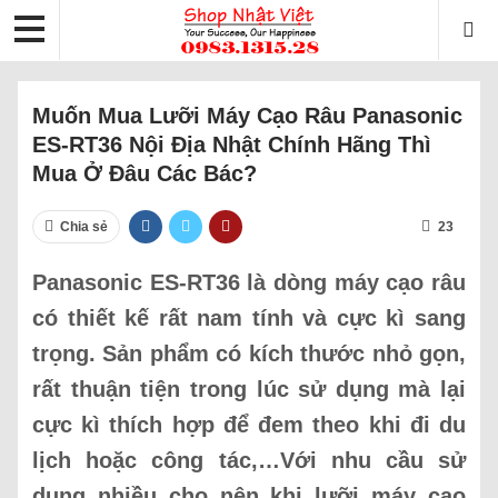
Muốn Mua Lưỡi Máy Cạo Râu Panasonic
ES-RT36 Nội Địa Nhật Chính Hãng Thì
Mua Ở Đâu Các Bác?
Chia sẻ
23
Panasonic ES-RT36 là dòng máy cạo râu
có thiết kế rất nam tính và cực kì sang
trọng. Sản phẩm có kích thước nhỏ gọn,
rất thuận tiện trong lúc sử dụng mà lại
cực kì thích hợp để đem theo khi đi du
lịch hoặc công tác,…Với nhu cầu sử
dụng nhiều cho nên khi lưỡi máy cạo