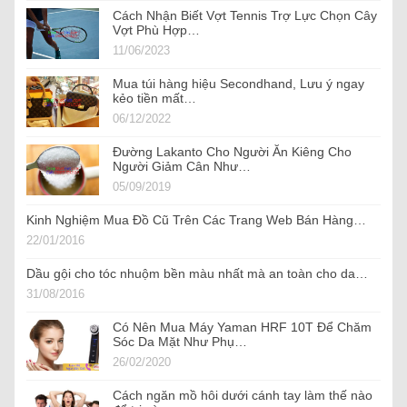
Cách Nhận Biết Vợt Tennis Trợ Lực Chọn Cây
Vợt Phù Hợp…
11/06/2023
Mua túi hàng hiệu Secondhand, Lưu ý ngay
kẻo tiền mất…
06/12/2022
Đường Lakanto Cho Người Ăn Kiêng Cho
Người Giảm Cân Như…
05/09/2019
Kinh Nghiệm Mua Đồ Cũ Trên Các Trang Web Bán Hàng…
22/01/2016
Dầu gội cho tóc nhuộm bền màu nhất mà an toàn cho da…
31/08/2016
Có Nên Mua Máy Yaman HRF 10T Để Chăm
Sóc Da Mặt Như Phụ…
26/02/2020
Cách ngăn mồ hôi dưới cánh tay làm thế nào