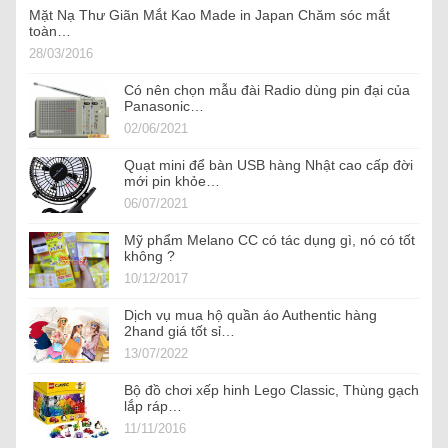
Mặt Nạ Thư Giãn Mắt Kao Made in Japan Chăm sóc mắt
toàn…
28/03/2016
Có nên chọn mẫu đài Radio dùng pin đại của
Panasonic…
02/06/2021
Quạt mini để bàn USB hàng Nhật cao cấp đời
mới pin khỏe…
06/07/2021
Mỹ phẩm Melano CC có tác dụng gì, nó có tốt
không ?
10/12/2017
Dịch vụ mua hộ quần áo Authentic hàng
2hand giá tốt sỉ…
13/07/2022
Bộ đồ chơi xếp hinh Lego Classic, Thùng gạch
lắp ráp…
11/11/2016