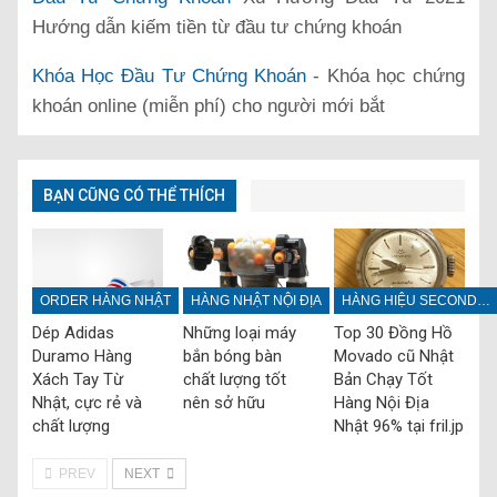
Hướng dẫn kiếm tiền từ đầu tư chứng khoán
Khóa Học Đầu Tư Chứng Khoán
- Khóa học chứng
khoán online (miễn phí) cho người mới bắt
BẠN CŨNG CÓ THỂ THÍCH
ORDER HÀNG NHẬT
HÀNG NHẬT NỘI ĐỊA
HÀNG HIỆU SECONDHAND
Dép Adidas
Những loại máy
Top 30 Đồng Hồ
Duramo Hàng
bắn bóng bàn
Movado cũ Nhật
Xách Tay Từ
chất lượng tốt
Bản Chạy Tốt
Nhật, cực rẻ và
nên sở hữu
Hàng Nội Địa
chất lượng
Nhật 96% tại fril.jp
PREV
NEXT