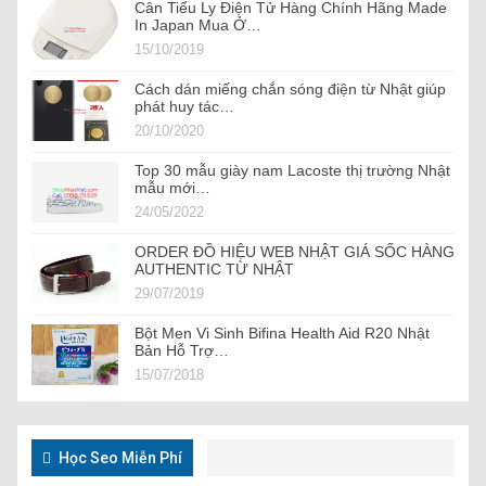
Cân Tiểu Ly Điện Tử Hàng Chính Hãng Made
In Japan Mua Ở…
15/10/2019
Cách dán miếng chắn sóng điện từ Nhật giúp
phát huy tác…
20/10/2020
Top 30 mẫu giày nam Lacoste thị trường Nhật
mẫu mới…
24/05/2022
ORDER ĐỒ HIỆU WEB NHẬT GIÁ SỐC HÀNG
AUTHENTIC TỪ NHẬT
29/07/2019
Bột Men Vi Sinh Bifina Health Aid R20 Nhật
Bản Hỗ Trợ…
15/07/2018
Học Seo Miễn Phí