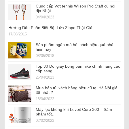
Cung cấp Vợt tennis Wilson Pro Staff cũ nội
địa Nhật…
04/04/2023
Hướng Dẫn Phân Biệt Bật Lửa Zippo Thật Giả
17/08/2015
Sản phẩm ngăn mồ hôi nách hiệu quả nhất
hiện nay
08/05/2018
Top 30 Đôi giày bóng bàn nike chính hãng cao
cấp sang…
26/04/2023
Mua bán túi xách hàng hiệu cũ tại Hà Nội giá
tốt nhất ?
18/04/2022
Máy lọc không khí Levoit Core 300 – Sảm
phẩm tốt…
02/02/2023