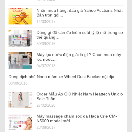
Nhận mua hàng, đấu giá Yahoo Auctions Nhật
Bản trọn gói…
14/03/2017
Dùng gì để cân đo kiểm soát tỷ lệ mỡ trong cơ
thể quẳng…
30/09/2016
Máy lọc nước điện giải là gì ? Chọn mua máy
lọc nước…
04/07/2018
Dung dịch phủ Nano mâm xe Wheel Dust Blocker nội địa…
08/08/2016
Order Mẫu Áo Giữ Nhiệt Nam Heattech Uniqlo
Sale Tuần…
27/02/2020
Máy massage chăm sóc da Hada Crie CM-
N5000 model mới…
23/08/2017