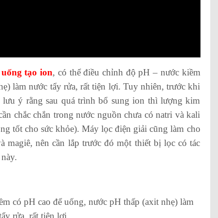
uống tạo ion
, có thể điều chỉnh độ pH – nước kiềm
) làm nước tẩy rửa, rất tiện lợi. Tuy nhiên, trước khi
 lưu ý rằng sau quá trình bổ sung ion thì lượng kim
 cần chắc chắn trong nước nguồn chưa có natri và kali
ông tốt cho sức khỏe). Máy lọc điện giải cũng làm cho
magiê, nên cần lắp trước đó một thiết bị lọc có tác
 này.
ềm có pH cao để uống, nước pH thấp (axit nhẹ) làm
ẩy rửa, rất tiện lợi