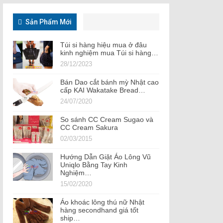
Sản Phẩm Mới
Túi si hàng hiệu mua ở đâu
kinh nghiệm mua Túi si hàng…
28/12/2023
Bán Dao cắt bánh mỳ Nhật cao
cấp KAI Wakatake Bread…
24/07/2020
So sánh CC Cream Sugao và
CC Cream Sakura
02/03/2015
Hướng Dẫn Giặt Áo Lông Vũ
Uniqlo Bằng Tay Kinh
Nghiệm…
15/02/2020
Áo khoác lông thú nữ Nhật
hàng secondhand giá tốt
ship…