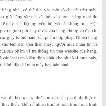
hàng nhái, có thể dựa vào một số chi tiết trên máy,
o giờ cũng sắc nét và tinh xảo hơn. Hàng nhái dù
 sẽ thấy chất liệu nguyên thô, vết cắt không mịn. Đặc
ng có nguồn gốc hay ở các cửa hàng không có địa chỉ
 các giấy tờ lưu hành sản phẩm hợp pháp. Nhiều hãng
 vào tem dán trên thân máy, người mua nhắn tin về
ủa sản phẩm và tra thông tin trên website của hãng.
và các loại tem kiểm định khắt khe như khi mua máy,
ở chính địa chỉ mua máy hay bảo hành .
vấn đề liên quan, như nhu cầu của gia đình, thực tế
 thay thế… Bởi rất nhiều trường hợp, trong quá trình