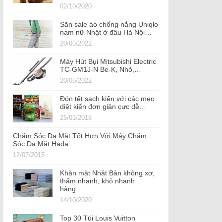
02/10/2020
Săn sale áo chống nắng Uniqlo
nam nữ Nhật ở đâu Hà Nội…
20/05/2022
Máy Hút Bụi Mitsubishi Electric
TC-GM1J-N Be-K, Nhỏ,…
20/05/2022
Đón tết sạch kiến với các mẹo
diệt kiến đơn giản cực dễ…
25/01/2018
Chăm Sóc Da Mặt Tốt Hơn Với Máy Chăm
Sóc Da Mặt Hada…
12/07/2015
Khăn mặt Nhật Bản không xơ,
thấm nhanh, khô nhanh
hàng…
14/10/2020
Top 30 Túi Louis Vuitton