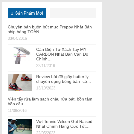
Sản Phẩm Mới
Chuyên bán buôn bút mực Preppy Nhật Bản
ship hàng TOÀN…
03/04/2016
Cân Điện Tử Xách Tay MY
CARBON Nhật Bản Cân Đo
Chính…
22/11/2016
Review Lót đế giầy butterfly
chuyên dụng bóng bàn- có…
13/10/2023
Viên tẩy rửa làm sạch chậu rửa bát, bồn tắm,
bồn cầu…
11/08/2016
Vợt Tennis Wilson Gut Raised
Nhật Chính Hãng Cực Tốt…
22/05/2023