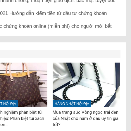
k
nhanh chóng, thuận tiện giao dịch, bảo mật tuyệt đối.
21 Hướng dẫn kiếm tiền từ đầu tư chứng khoán
c chứng khoán online (miễn phí) cho người mới bắt
 NỘI ĐỊA
HÀNG NHẬT NỘI ĐỊA
nh nghiệm phân biệt túi
Mua trang sức Vòng ngọc trai đen
hiệu: Phân biệt túi xách
của Nhật cho nam ở đâu uy tín giá
ton…
tốt?