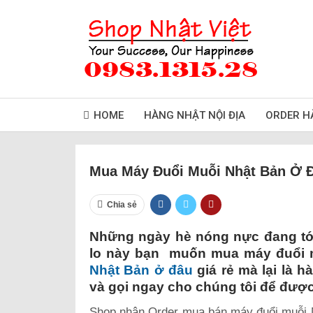
HOME
HÀNG NHẬT NỘI ĐỊA
ORDER H
Mua Máy Đuổi Muỗi Nhật Bản Ở 
Chia sẻ
Những ngày hè nóng nực đang tới
lo này bạn muốn mua máy đuổi 
Nhật Bản ở đâu
giá rẻ mà lại là 
và gọi ngay cho chúng tôi để được 
Shop nhận Order mua bán máy đuổi muỗi 