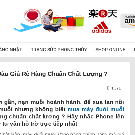
ÀNG NHẬT
TRANG SỨC PHONG THỦY
SHOP ONLINE
Đâu Giá Rẻ Hàng Chuẩn Chất Lượng ?
1.371
 gần, nạn muỗi hoành hành, để xua tan nỗi
muỗi nhưng không biết
mua máy đuổi muỗi
hàng chuẩn chất lượng ? Hãy nhấc Phone lên
tư vấn hỗ trỡ trực tiếp nhất
Nhật Bản, máy đuổi muỗi Vape hàng chính hãng mà giá