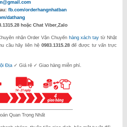
om@gmail.com
sau:
fb.com/orderhangnhatban
com/dathang
.1315.28 hoặc Chat Viber,Zalo
Chuyên nhận Order Vận Chuyển
hàng xách tay
từ Nhật
hu cầu hãy liên hệ
0983.1315.28
để được tư vấn trực
ội Địa
✓ Giá rẻ ✓ Giao hàng miễn phí.
_____________________________
oán Quan Trọng Nhất