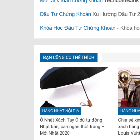
Mở tài khoản chứng khoán
TechcomBan
Đầu Tư Chứng Khoán
Xu Hướng Đầu Tư 20
Khóa Học Đầu Tư Chứng Khoán
- Khóa họ
BẠN CŨNG CÓ THỂ THÍCH
HÀNG NHẬT NỘI ĐỊA
HÀNG NHẬT
Ô Nhật Xách Tay Ô dù tự động
Chia sẻ ki
Nhật bản, cán ngắn thời trang –
xách hàng 
Mới Nhất 2020
Louis Vuit