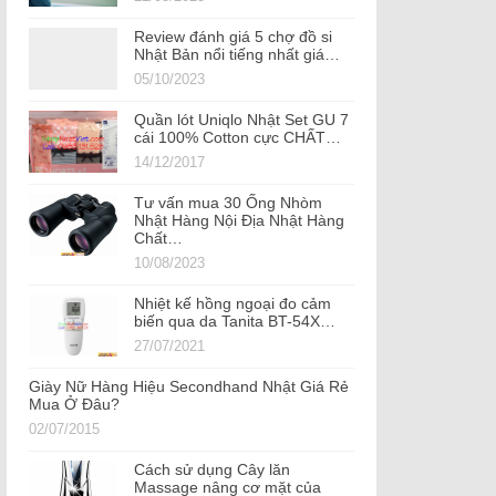
Review đánh giá 5 chợ đồ si
Nhật Bản nổi tiếng nhất giá…
05/10/2023
Quần lót Uniqlo Nhật Set GU 7
cái 100% Cotton cực CHẤT…
14/12/2017
Tư vấn mua 30 Ống Nhòm
Nhật Hàng Nội Địa Nhật Hàng
Chất…
10/08/2023
Nhiệt kế hồng ngoại đo cảm
biến qua da Tanita BT-54X…
27/07/2021
Giày Nữ Hàng Hiệu Secondhand Nhật Giá Rẻ
Mua Ở Đâu?
02/07/2015
Cách sử dụng Cây lăn
Massage nâng cơ mặt của