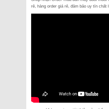
rẻ, hàng order giá rẻ, đảm bảo uy tín chất 