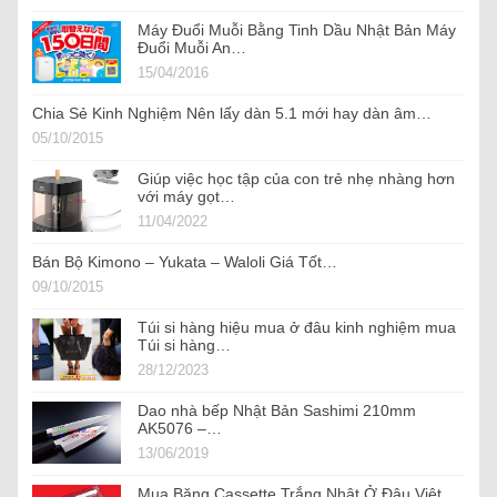
Máy Đuổi Muỗi Bằng Tinh Dầu Nhật Bản Máy
Đuổi Muỗi An…
15/04/2016
Chia Sẻ Kinh Nghiệm Nên lấy dàn 5.1 mới hay dàn âm…
05/10/2015
Giúp việc học tập của con trẻ nhẹ nhàng hơn
với máy gọt…
11/04/2022
Bán Bộ Kimono – Yukata – Waloli Giá Tốt…
09/10/2015
Túi si hàng hiệu mua ở đâu kinh nghiệm mua
Túi si hàng…
28/12/2023
Dao nhà bếp Nhật Bản Sashimi 210mm
AK5076 –…
13/06/2019
Mua Băng Cassette Trắng Nhật Ở Đâu Việt