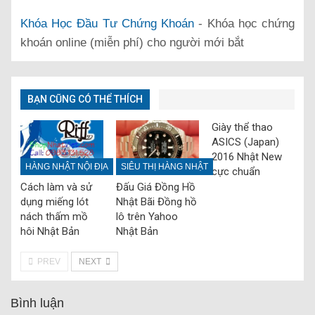
Khóa Học Đầu Tư Chứng Khoán
- Khóa học chứng
khoán online (miễn phí) cho người mới bắt
BẠN CŨNG CÓ THỂ THÍCH
Giày thể thao
ASICS (Japan)
2016 Nhật New
HÀNG NHẬT NỘI ĐỊA
SIÊU THỊ HÀNG NHẬT
cực chuẩn
Cách làm và sử
Đấu Giá Đồng Hồ
dụng miếng lót
Nhật Bãi Đồng hồ
nách thấm mồ
lô trên Yahoo
hôi Nhật Bản
Nhật Bản
PREV
NEXT
Bình luận