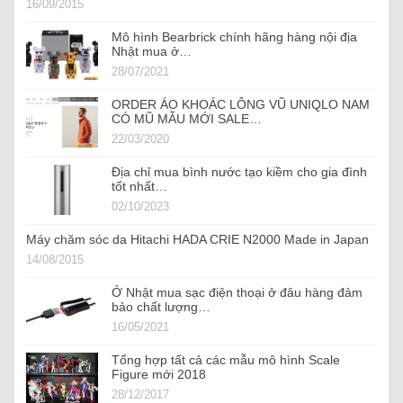
16/09/2015
Mô hình Bearbrick chính hãng hàng nội địa
Nhật mua ở…
28/07/2021
ORDER ÁO KHOÁC LÔNG VŨ UNIQLO NAM
CÓ MŨ MẪU MỚI SALE…
22/03/2020
Địa chỉ mua bình nước tạo kiềm cho gia đình
tốt nhất…
02/10/2023
Máy chăm sóc da Hitachi HADA CRIE N2000 Made in Japan
14/08/2015
Ở Nhật mua sạc điện thoại ở đâu hàng đảm
bảo chất lượng…
16/05/2021
Tổng hợp tất cả các mẫu mô hình Scale
Figure mới 2018
28/12/2017