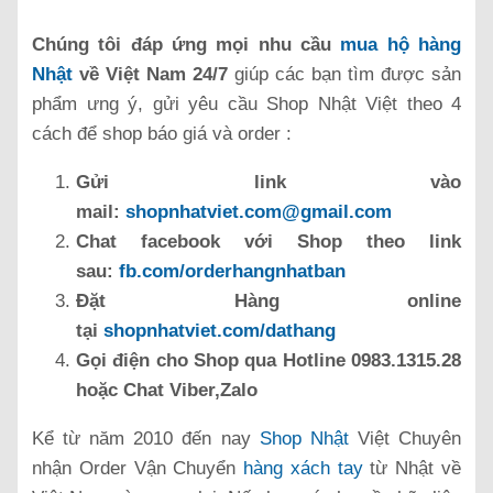
Chúng tôi đáp ứng mọi nhu cầu
mua hộ hàng
Nhật
về Việt Nam 24/7
giúp các bạn tìm được sản
phẩm ưng ý, gửi yêu cầu Shop Nhật Việt theo 4
cách để shop báo giá và order :
Gửi link vào
mail:
shopnhatviet.com@gmail.com
Chat facebook với Shop theo link
sau:
fb.com/orderhangnhatban
Đặt Hàng online
tại
shopnhatviet.com/dathang
Gọi điện cho Shop qua Hotline 0983.1315.28
hoặc Chat Viber,Zalo
Kể từ năm 2010 đến nay
Shop Nhật
Việt Chuyên
nhận Order Vận Chuyển
hàng xách tay
từ Nhật về