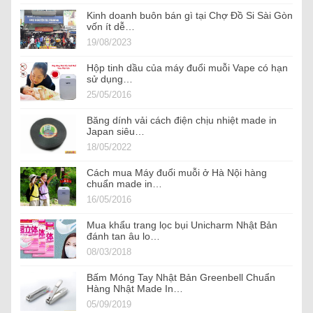
Kinh doanh buôn bán gì tại Chợ Đồ Si Sài Gòn
vốn ít dễ…
19/08/2023
Hộp tinh dầu của máy đuổi muỗi Vape có hạn
sử dụng…
25/05/2016
Băng dính vải cách điện chịu nhiệt made in
Japan siêu…
18/05/2022
Cách mua Máy đuổi muỗi ở Hà Nội hàng
chuẩn made in…
16/05/2016
Mua khẩu trang lọc bụi Unicharm Nhật Bản
đánh tan âu lo…
08/03/2018
Bấm Móng Tay Nhật Bản Greenbell Chuẩn
Hàng Nhật Made In…
05/09/2019