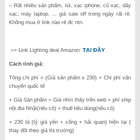
– Rất nhiều sản phẩm, túi, xạc iphone, củ xạc, dây
xạc, máy laptop, … giá sale off trong ngày rất rẻ.
Không mua ở link nào rẻ đc ntn.
TẠI ĐÂY
=> Link Lighting deal Amazon:
Cách tính giá:
Tổng chi phí = (Giá sản phẩm x 230) + Chi phí vận
chuyển quốc tế
+ Giá Sản phẩm = Giá nhìn thấy trên web + phí ship
nội địa Nhật(nếu có) + thuế tiêu dùng(nếu có)
+ 230 là (tỷ giá yên + công + hải quan) hiện tại (
thay đổi theo giá thị trường)