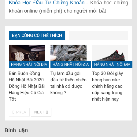
Khóa Học Đầu Tư Chứng Khoán
- Khóa học chứng
khoán online (miễn phí) cho người mới bắt
BẠN CŨNG CÓ THỂ THÍCH
HÀNG NHẬT NỘI ĐỊA
HÀNG NHẬT NỘI ĐỊA
HÀNG NHẬT NỘI ĐỊA
Bán Buôn Đồng
Tự làm dầu gội
Top 30 Đôi giày
Hồ Nhật Bãi 2020
đầu từ thiên nhiên
bóng bàn nike
Đồng Hồ Nhật Bãi
tại nhà có được
chính hãng cao
Hàng Hiệu Cũ Giá
không ?
cấp sang trọng
Tốt
nhất hiện nay
PREV
NEXT
Bình luận