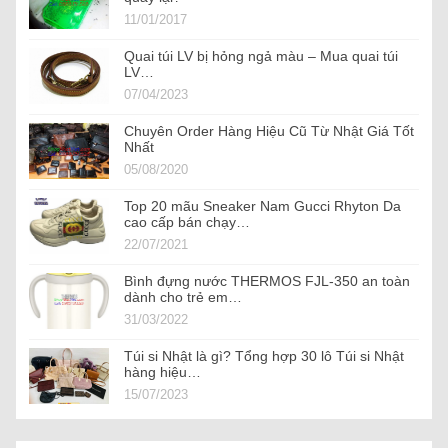
11/01/2017
Quai túi LV bị hỏng ngả màu – Mua quai túi
LV…
07/04/2023
Chuyên Order Hàng Hiệu Cũ Từ Nhật Giá Tốt
Nhất
05/08/2020
Top 20 mãu Sneaker Nam Gucci Rhyton Da
cao cấp bán chạy…
22/07/2021
Bình đựng nước THERMOS FJL-350 an toàn
dành cho trẻ em…
31/03/2022
Túi si Nhật là gì? Tổng hợp 30 lô Túi si Nhật
hàng hiệu…
15/07/2023