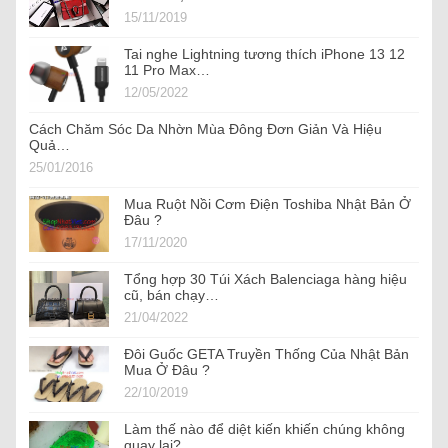
15/11/2019
Tai nghe Lightning tương thích iPhone 13 12
11 Pro Max…
12/05/2022
Cách Chăm Sóc Da Nhờn Mùa Đông Đơn Giản Và Hiệu
Quả…
25/01/2016
Mua Ruột Nồi Cơm Điện Toshiba Nhật Bản Ở
Đâu ?
17/11/2020
Tổng hợp 30 Túi Xách Balenciaga hàng hiệu
cũ, bán chạy…
21/04/2022
Đôi Guốc GETA Truyền Thống Của Nhật Bản
Mua Ở Đâu ?
22/10/2019
Làm thế nào để diệt kiến khiến chúng không
quay lại?