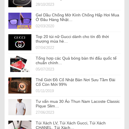
28/10/2023
Gel Dầu Chống Mờ Kính Chống Hấp Hơi Mua
Ở Đâu Hàng Nhật…
02/03/2020
Top 20 túi nữ Gucci dành cho tín đồ thời
thượng mùa hè…
07/04/2022
Tổng hợp các Quả bóng bàn thi đấu quốc tế
chuẩn chính…
05/07/2023
Thế Giới Đồ Cổ Nhật Bản Nơi Sưu Tầm Đài
Cổ Còn Mới 99%
01/11/2019
Tư vấn mua 30 Áo Thun Nam Lacoste Classic
Pique Slim…
27/06/2023
Túi Xách LV, Túi Xách Gucci, Túi Xách
CHANEL, Túi Xách…