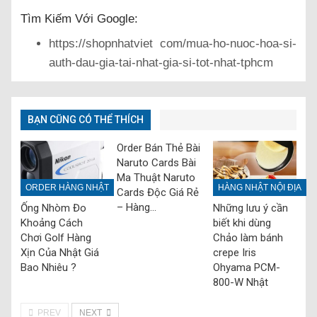
Tìm Kiếm Với Google:
https://shopnhatviet com/mua-ho-nuoc-hoa-si-
auth-dau-gia-tai-nhat-gia-si-tot-nhat-tphcm
BẠN CŨNG CÓ THỂ THÍCH
Order Bán Thẻ Bài
Naruto Cards Bài
Ma Thuật Naruto
ORDER HÀNG NHẬT
HÀNG NHẬT NỘI ĐỊA
Cards Độc Giá Rẻ
– Hàng…
Ống Nhòm Đo
Những lưu ý cần
Khoảng Cách
biết khi dùng
Chơi Golf Hàng
Chảo làm bánh
Xịn Của Nhật Giá
crepe Iris
Bao Nhiêu ?
Ohyama PCM-
800-W Nhật
PREV
NEXT