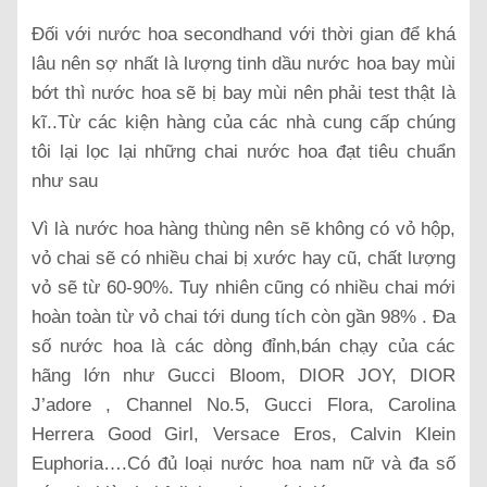
Đối với nước hoa secondhand với thời gian để khá
lâu nên sợ nhất là lượng tinh dầu nước hoa bay mùi
bớt thì nước hoa sẽ bị bay mùi nên phải test thật là
kĩ..Từ các kiện hàng của các nhà cung cấp chúng
tôi lại lọc lại những chai nước hoa đạt tiêu chuẩn
như sau
Vì là nước hoa hàng thùng nên sẽ không có vỏ hộp,
vỏ chai sẽ có nhiều chai bị xước hay cũ, chất lượng
vỏ sẽ từ 60-90%. Tuy nhiên cũng có nhiều chai mới
hoàn toàn từ vỏ chai tới dung tích còn gần 98% . Đa
số nước hoa là các dòng đỉnh,bán chạy của các
hãng lớn như Gucci Bloom, DIOR JOY, DIOR
J’adore , Channel No.5, Gucci Flora, Carolina
Herrera Good Girl, Versace Eros, Calvin Klein
Euphoria….Có đủ loại nước hoa nam nữ và đa số