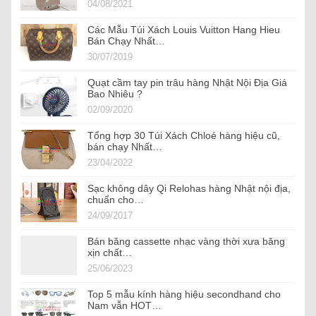
04/08/2021
Các Mẫu Túi Xách Louis Vuitton Hang Hieu
Bán Chạy Nhất…
30/07/2019
Quạt cầm tay pin trâu hàng Nhật Nội Địa Giá
Bao Nhiêu ?
02/09/2020
Tổng hợp 30 Túi Xách Chloé hàng hiệu cũ,
bán chạy Nhất…
23/04/2022
Sạc không dây Qi Relohas hàng Nhật nội địa,
chuẩn cho…
24/09/2017
Bán băng cassette nhạc vàng thời xưa băng
xịn chất…
25/06/2023
Top 5 mẫu kính hàng hiệu secondhand cho
Nam vẫn HOT…