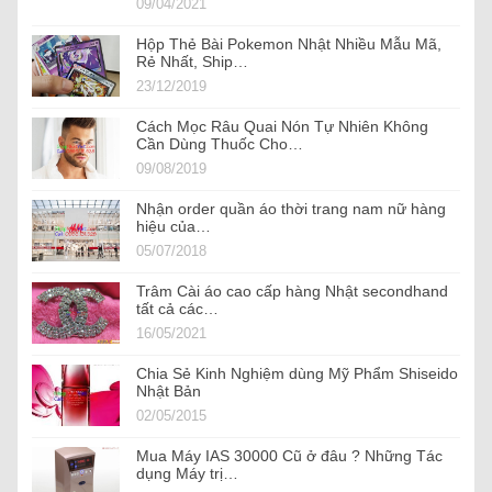
09/04/2021
Hộp Thẻ Bài Pokemon Nhật Nhiều Mẫu Mã,
Rẻ Nhất, Ship…
23/12/2019
Cách Mọc Râu Quai Nón Tự Nhiên Không
Cần Dùng Thuốc Cho…
09/08/2019
Nhận order quần áo thời trang nam nữ hàng
hiệu của…
05/07/2018
Trâm Cài áo cao cấp hàng Nhật secondhand
tất cả các…
16/05/2021
Chia Sẻ Kinh Nghiệm dùng Mỹ Phẩm Shiseido
Nhật Bản
02/05/2015
Mua Máy IAS 30000 Cũ ở đâu ? Những Tác
dụng Máy trị…