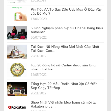
11/11/2019
Pin Tiểu AA Tự Sạc Đầu Usb Mua Ở Đâu Vậy
các Bố Mẹ ?
17/06/2020
5 Kinh Nghiệm phân biệt túi Chanel hàng hiệu
Authentic…
30/07/2022
Túi Xách Nữ Hàng Hiệu Mới Nhất Cập Nhật
Túi Xách Cao…
22/11/2019
Top 20 đồng hồ nữ Cartier được săn lùng
nhiều nhất trên…
14/05/2022
Tổng Hợp 20 Mẫu Radio Nhật Xịn Cổ Điển
Đẹp Chạy Tốt Đẹp…
20/11/2019
Shop Nhật Việt nhận Mua hàng cũ mới tại
Rakuten jp uy…