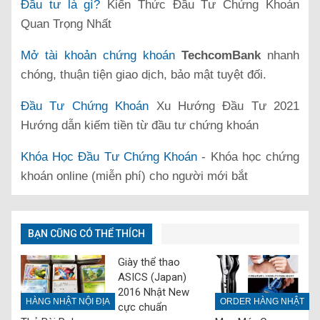
Đầu tư là gì?
Kiến Thức Đầu Tư Chứng Khoán
Quan Trọng Nhất
Mở tài khoản chứng khoán
TechcomBank
nhanh
chóng, thuận tiện giao dịch, bảo mật tuyệt đối.
Đầu Tư Chứng Khoán
Xu Hướng Đầu Tư 2021
Hướng dẫn kiếm tiền từ đầu tư chứng khoán
Khóa Học Đầu Tư Chứng Khoán
- Khóa học chứng
khoán online (miễn phí) cho người mới bắt
BẠN CŨNG CÓ THỂ THÍCH
Giày thể thao
ASICS (Japan)
2016 Nhật New
HÀNG NHẬT NỘI ĐỊA
ORDER HÀNG NHẬT
cực chuẩn