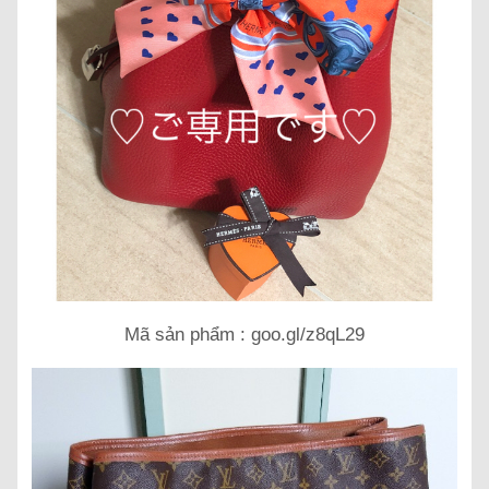
Mã sản phẩm : goo.gl/z8qL29