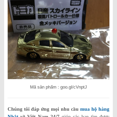
Mã sản phẩm : goo.gl/cVnptJ
Chúng tôi đáp ứng mọi nhu cầu
mua hộ hàng
Nhật
về Việt Nam 24/7
giúp các bạn tìm được