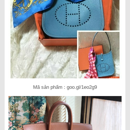
Mã sản phẩm : goo.gl/1eo2g9