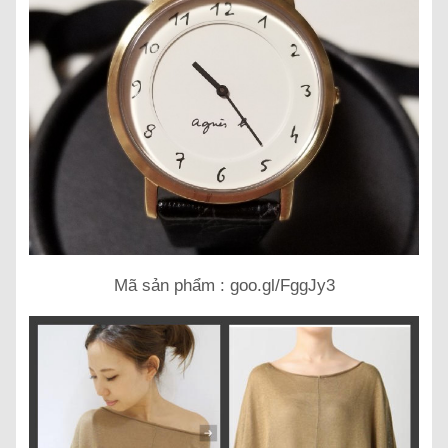
Mã sản phẩm : goo.gl/FggJy3