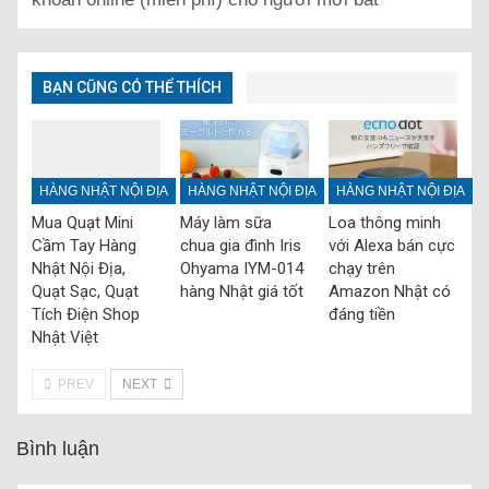
BẠN CŨNG CÓ THỂ THÍCH
HÀNG NHẬT NỘI ĐỊA
HÀNG NHẬT NỘI ĐỊA
HÀNG NHẬT NỘI ĐỊA
Mua Quạt Mini
Máy làm sữa
Loa thông minh
Cầm Tay Hàng
chua gia đình Iris
với Alexa bán cực
Nhật Nội Địa,
Ohyama IYM-014
chạy trên
Quạt Sạc, Quạt
hàng Nhật giá tốt
Amazon Nhật có
Tích Điện Shop
đáng tiền
Nhật Việt
PREV
NEXT
Bình luận