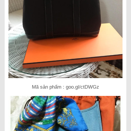
Mã sản phẩm : goo.gl/ctDWGz