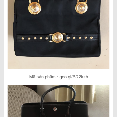
Mã sản phẩm : goo.gl/BR2kzh