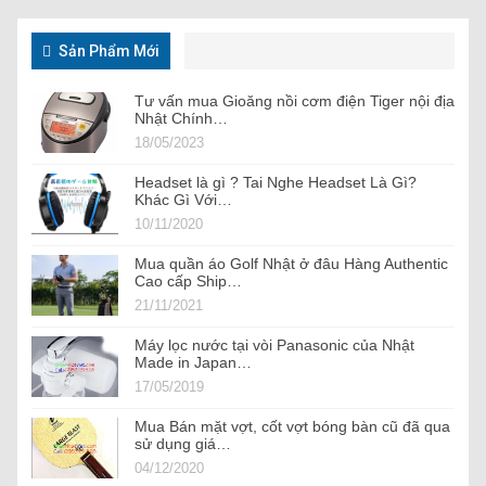
Sản Phẩm Mới
Tư vấn mua Gioăng nồi cơm điện Tiger nội địa
Nhật Chính…
18/05/2023
Headset là gì ? Tai Nghe Headset Là Gì?
Khác Gì Với…
10/11/2020
Mua quần áo Golf Nhật ở đâu Hàng Authentic
Cao cấp Ship…
21/11/2021
Máy lọc nước tại vòi Panasonic của Nhật
Made in Japan…
17/05/2019
Mua Bán mặt vợt, cốt vợt bóng bàn cũ đã qua
sử dụng giá…
04/12/2020