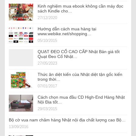
Kinh nghiệm mua ebook không cần máy đọc
sách Kindle cho…
27/12/2020
Hướng dẫn cách mua hàng tại
www.webike.net/shopping…
05/10/2015
QUẠT ĐEO CỔ CAO CẤP Nhật Bản giá tốt
Quạt Đeo Cổ Nhật…
27/05/2023
Thức ăn diệt kiến của Nhật diệt tận gốc kiến
trong thời…
07/01/2017
Cách chọn mua đầu CD High-End Hàng Nhật
Nội Địa tốt…
29/03/2015
Bộ cờ vua nam châm hàng Nhật nội địa chất lượng cao Bộ…
13/09/2016