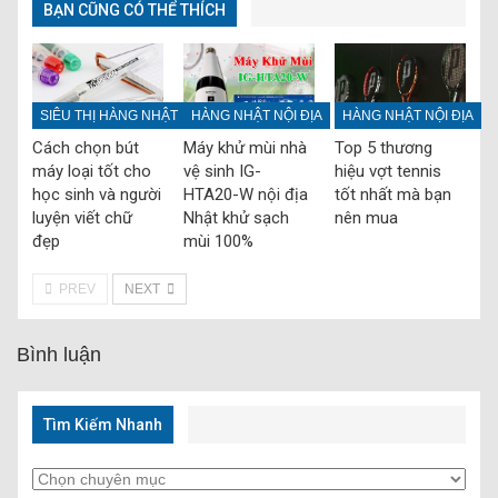
BẠN CŨNG CÓ THỂ THÍCH
SIÊU THỊ HÀNG NHẬT
HÀNG NHẬT NỘI ĐỊA
HÀNG NHẬT NỘI ĐỊA
Cách chọn bút
Máy khử mùi nhà
Top 5 thương
máy loại tốt cho
vệ sinh IG-
hiệu vợt tennis
học sinh và người
HTA20-W nội địa
tốt nhất mà bạn
luyện viết chữ
Nhật khử sạch
nên mua
đẹp
mùi 100%‎
PREV
NEXT
Bình luận
Tìm Kiếm Nhanh
Tìm