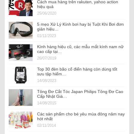
Cách mua hàng trên rakuten, yahoo action
hiệu quả
25/06/2020
5 mẹo Xử Lý Kính bơi hay bị Tuột Khi Bơi đơn
giản hiệu…
01/11/2023
Kính hàng hiệu cũ, các mẫu mắt kính nam nữ
cao cấp tại…
26/07/2019
Top 30 đèn bão cổ điển hàng còn dùng tốt
sưu tập hiếm…
14/08/2023
Tông Đơ Cắt Tóc Japan Philips Tông Đơ Cao
Cấp Nhật Giá…
14/08/2015
Các sản phẩm cho bé yêu mùa đông năm nay
hót nhất
02/11/2014