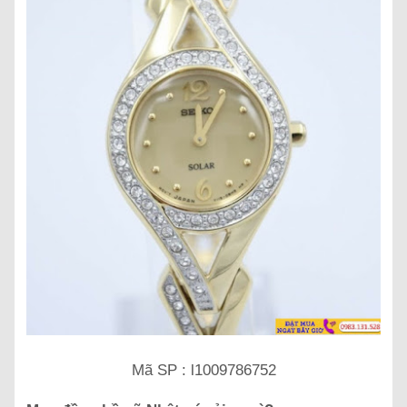
Mã SP : l1009786752