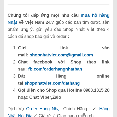
Chúng tôi đáp ứng mọi nhu cầu
mua hộ hàng
Nhật
về Việt Nam 24/7
giúp các bạn tìm được sản
phẩm ưng ý, gửi yêu cầu Shop Nhật Việt theo 4
cách để shop báo giá và order :
Gửi link vào
mail:
shopnhatviet.com@gmail.com
Chat facebook với Shop theo link
sau:
fb.com/orderhangnhatban
Đặt Hàng online
tại
shopnhatviet.com/dathang
Gọi điện cho Shop qua Hotline 0983.1315.28
hoặc Chat Viber,Zalo
Dịch Vụ
Order Hàng Nhật
Chính Hãng : ✓
Hàng
Nhật Nội Địa
✓ Giá rẻ ✓ Giao hàng miễn phí