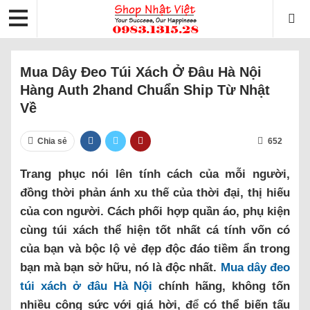
Mua Dây Đeo Túi Xách Ở Đâu Hà Nội
Hàng Auth 2hand Chuẩn Ship Từ Nhật
Về
Chia sẻ
652
Trang phục nói lên tính cách của mỗi người,
đồng thời phản ánh xu thế của thời đại, thị hiếu
của con người. Cách phối hợp quần áo, phụ kiện
cùng túi xách thể hiện tốt nhất cá tính vốn có
của bạn và bộc lộ vẻ đẹp độc đáo tiềm ẩn trong
bạn mà bạn sở hữu, nó là độc nhất.
Mua dây đeo
túi xách ở đâu Hà Nội
chính hãng, không tốn
nhiều công sức với giá hời, đ
ể
có thể biến tấu