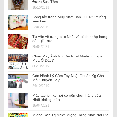
Được Sưu Tầm…
18/10/2019
Bông tẩy trang Muji Nhật Bản Túi 189 miếng
siêu tiện…
23/05/2019
Tư vấn về trang sức Nhật và cách nhập hàng
đấu giá trực…
25/04/2021
Chân Máy Ảnh Nội Địa Nhật Made In Japan
Mua Ở Đâu?
08/10/2019
Cân Hành Lý Cầm Tay Nhật Chuẩn Kg Cho
Mỗi Chuyến Bay…
24/10/2019
Máy tạo ion xe hơi có nên chọn hàng của
Nhật không, nên…
19/04/2021
Miếng Dán Trị Nhiệt Miệng Hàng Nhật Nội Địa