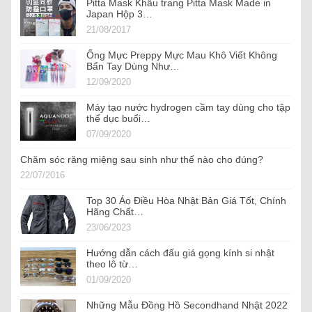
Pitta Mask Khẩu trang Pitta Mask Made in
Japan Hộp 3…
21/08/2017
Ống Mực Preppy Mực Mau Khô Viết Không
Bẩn Tay Dùng Như…
12/09/2020
Máy tạo nước hydrogen cầm tay dùng cho tập
thể dục buổi…
07/09/2020
Chăm sóc răng miệng sau sinh như thế nào cho đúng?
22/07/2016
Top 30 Áo Điều Hòa Nhật Bản Giá Tốt, Chính
Hãng Chất…
23/06/2023
Hướng dẫn cách đấu giá gọng kính si nhật
theo lô từ…
01/09/2020
Những Mẫu Đồng Hồ Secondhand Nhật 2022