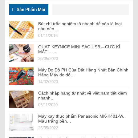
Sản Phẩm Mới
Bút chì trắc nghiệm tô nhanh dễ xóa là loại
nào nên…
01/11/2016
QUẠT KEYNICE MINI SẠC USB – CỰC KÌ
MÁT –…
30/05/2020
Máy Đo Độ PH Của Đất Hàng Nhật Bản Chính
Hãng Máy đo độ…
14/02/2020
Cách nhập hàng từ nhật về việt nam tiết kiệm
nhanh…
05/11/2020
Máy xay thực phẩm Panasonic MK-K481-W,
Màu trắng bền…
25/05/2022