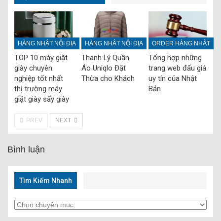
HÀNG NHẬT NỘI ĐỊA
HÀNG NHẬT NỘI ĐỊA
ORDER HÀNG NHẬT
TOP 10 máy giặt
Thanh Lý Quần
Tổng hợp những
giày chuyên
Áo Uniqlo Đặt
trang web đấu giá
nghiệp tốt nhất
Thừa cho Khách
uy tín của Nhật
thị trường máy
Bản
giặt giày sấy giày
PREV
NEXT
Bình luận
Tìm Kiếm Nhanh
Tìm
Kiếm