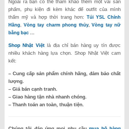
Ngoài ra bạn có thể tham khảo thêm một vài sản
phẩm, phụ kiện đi kèm khác để outfit của mình
thẩm mỹ và hợp thời trang hơn:
Túi YSL Chính
Hãng
,
Vòng tay charm phong thủy
,
Vòng tay nữ
bằng bạc
…
Shop Nhật Việt
là địa chỉ bán hàng uy tín được
nhiều khách hàng lựa chọn. Shop Nhật Việt cam
kết:
– Cung cấp sản phẩm chính hãng, đảm bảo chất
lượng.
– Giá bán cạnh tranh.
– Giao hàng tận nhà nhanh chóng.
– Thanh toán an toàn, thuận tiện.
Chúng tôi đáp ứng mọi nhu cầu
mua hộ hàng