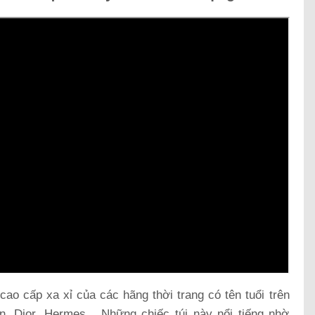
cao cấp xa xỉ của các hãng thời trang có tên tuổi trên
ton, Dior, Hermes,…Những chiếc túi này nổi tiếng nhờ