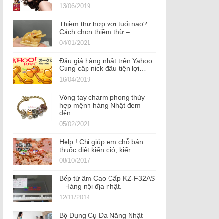
13/06/2019
Thiềm thừ hợp với tuổi nào?
Cách chọn thiềm thừ –…
04/01/2021
Đấu giá hàng nhật trên Yahoo
Cung cấp nick đấu tiện lợi…
16/04/2019
Vòng tay charm phong thủy
hợp mệnh hàng Nhật đem
đến…
05/02/2021
Help ! Chỉ giúp em chỗ bán
thuốc diệt kiến gió, kiến…
08/10/2017
Bếp từ âm Cao Cấp KZ-F32AS
– Hàng nội địa nhật.
12/11/2014
Bộ Dụng Cụ Đa Năng Nhật