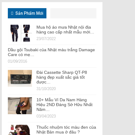
Sản Phẩm Mới
Mua hộ áo mưa Nhật nội địa
hàng cao cấp nhất mẫu mới…
23/07/2022
Dầu gội Tsubaki của Nhật màu trắng Damage
Care có mẹ…
01/09/2016
Đài Cassette Sharp QT-P8
hàng đẹp xuất sắc giá tốt
được…
31/10/2020
10+ Mẫu Ví Da Nam Hàng
Hiệu 2ND Đáng Sở Hữu Nhất
Năm…
03/04/2023
Thuốc nhuộm tóc màu đen của
Nhật Bản mua ở đâu ?