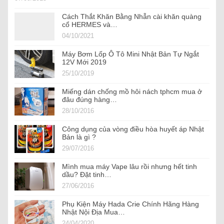
Cách Thắt Khăn Bằng Nhẫn cài khăn quàng
cổ HERMES và…
04/10/2021
Máy Bơm Lốp Ô Tô Mini Nhật Bản Tự Ngắt
12V Mới 2019
25/10/2019
Miếng dán chống mồ hôi nách tphcm mua ở
đâu đúng hàng…
28/10/2016
Công dụng của vòng điều hòa huyết áp Nhật
Bản là gì ?
29/07/2016
Mình mua máy Vape lâu rồi nhưng hết tinh
dầu? Đặt tinh…
27/06/2016
Phụ Kiện Máy Hada Crie Chính Hãng Hàng
Nhật Nội Địa Mua…
24/04/2020