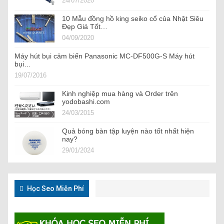
24/07/2020
10 Mẫu đồng hồ king seiko cổ của Nhật Siêu
Đẹp Giá Tốt…
04/09/2020
Máy hút bụi cảm biến Panasonic MC-DF500G-S Máy hút
bụi…
19/07/2016
Kinh nghiệp mua hàng và Order trên
yodobashi.com
24/03/2015
Quả bóng bàn tập luyện nào tốt nhất hiện
nay?
29/01/2024
Học Seo Miễn Phí