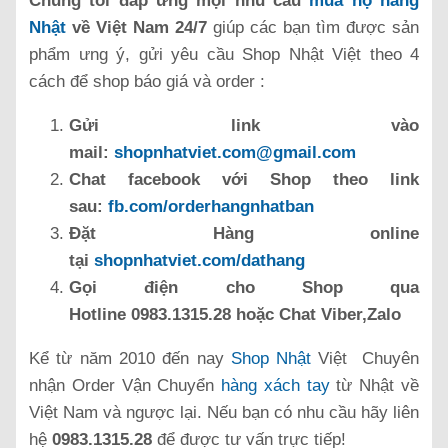
Chúng tôi đáp ứng mọi nhu cầu
mua hộ hàng
Nhật
về Việt Nam 24/7
giúp các bạn tìm được sản
phẩm ưng ý, gửi yêu cầu Shop Nhật Việt theo 4
cách để shop báo giá và order :
Gửi link vào
mail:
shopnhatviet.com@gmail.com
Chat facebook với Shop theo link
sau:
fb.com/orderhangnhatban
Đặt Hàng online
tại
shopnhatviet.com/dathang
Gọi điện cho Shop qua
Hotline 0983.1315.28 hoặc Chat Viber,Zalo
Kể từ năm 2010 đến nay
Shop Nhật
Việt Chuyên
nhận Order Vận Chuyển
hàng xách tay
từ Nhật về
Việt Nam và ngược lại. Nếu bạn có nhu cầu hãy liên
hệ
0983.1315.28
để được tư vấn trực tiếp!