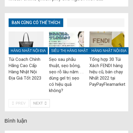
BẠN CŨNG CÓ THỂ THÍCH
HÀNG NHẬT NỘI ĐỊA
SIÊU THỊ HÀNG NHẬT
HÀNG NHẬT NỘI ĐỊA
Túi Coach Chính
Sẹo sau phẫu
Tổng hợp 30 Túi
Hãng Cao Cấp
thuật, sẹo bỏng,
Xách FENDI hàng
Hàng Nhật Nội
sẹo rỗ lâu năm. . .
hiệu cũ, bán chạy
Địa Giá Tốt 2023
dùng gel trị sẹo
Nhất 2022 tại
có hiệu quả
PayPayFleamarket
không?
PREV
NEXT
Bình luận