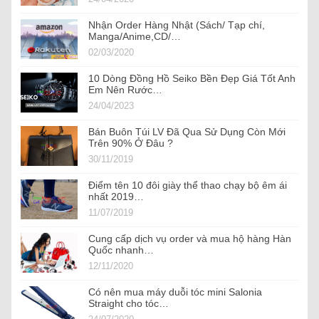
Nhận Order Hàng Nhật (Sách/ Tạp chí,
Manga/Anime,CD/…
02/03/2020
10 Dòng Đồng Hồ Seiko Bền Đẹp Giá Tốt Anh
Em Nên Rước…
24/04/2023
Bán Buôn Túi LV Đã Qua Sử Dụng Còn Mới
Trên 90% Ở Đâu ?
30/11/2019
Điểm tên 10 đôi giày thể thao chạy bộ êm ái
nhất 2019…
11/07/2019
Cung cấp dịch vụ order và mua hộ hàng Hàn
Quốc nhanh…
12/11/2020
Có nên mua máy duỗi tóc mini Salonia
Straight cho tóc…