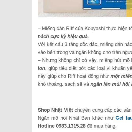
– Miếng dán Riff của Kobyashi thực hiện tố
nách cực kỳ hiệu quả
.
Với kết cấu 3 tầng độc đáo, miếng dán nác
vào bên trong và ngăn không cho tràn ngượ
– Nhưng không chỉ có vậy, miếng hút mồ 
Ion
, giúp tiêu diệt bớt các loại vi khuẩ
này giúp cho Riff hoạt động như
một miến
khô thoáng, sạch sẽ và
ngăn lên mùi hôi 
Shop Nhật Việt
chuyên cung cấp
các sản
Ngăn mồ hôi Nhật Bản khác như
Gel la
Hotline 0983.1315.28
để mua hàng.