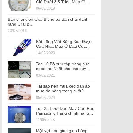
Giá Dưới 3,5 Triệu Mua Ở…
06/09/2019
Bàn chải điện Oral B cho bé Bàn chải đánh
răng Oral B…
20/07/2016
Bút Lông Viết Bảng Xóa Được
Của Nhật Mua Ở Đâu Của…
14/02/2020
Top 10 Bộ sưu tập trang sức
ngọc trai Nhật cho các quý…
03/02/2021
Tại sao nên mua keo dán áo
mưa đa năng trong suốt?
05/02/2024
Top 25 Lưỡi Dao Máy Cạo Râu
Panasonic Hàng chính hãng…
11/06/2023
Mặt vợt nào giúp giao bóng