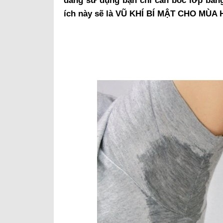
dàng sử dụng bạn chỉ cần bóc lớp băng
ích này sẽ là VŨ KHÍ BÍ MẬT CHO MÙA 