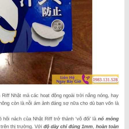
 Riff Nhật mà các hoạt động ngoài trời nắng nóng, hay
ẽ không còn là nỗi ám ảnh đáng sợ nữa cho dù bạn vốn là
ôi nách của Nhật Riff trở thành ‘vô đối’ là
nó mỏng
trên thị trường. Với
độ dày chỉ đúng 1mm
,
hoàn toàn