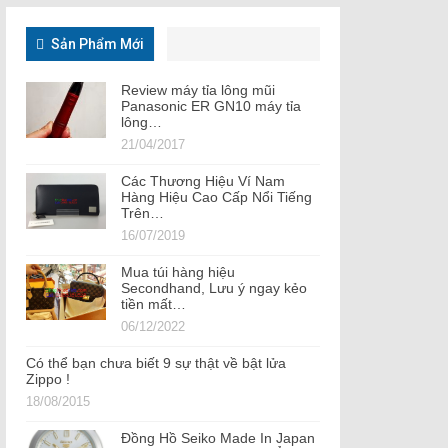
Sản Phẩm Mới
Review máy tỉa lông mũi
Panasonic ER GN10 máy tỉa
lông…
21/04/2017
Các Thương Hiệu Ví Nam
Hàng Hiệu Cao Cấp Nổi Tiếng
Trên…
16/07/2019
Mua túi hàng hiệu
Secondhand, Lưu ý ngay kẻo
tiền mất…
06/12/2022
Có thể bạn chưa biết 9 sự thật về bật lửa
Zippo !
18/08/2015
Đồng Hồ Seiko Made In Japan