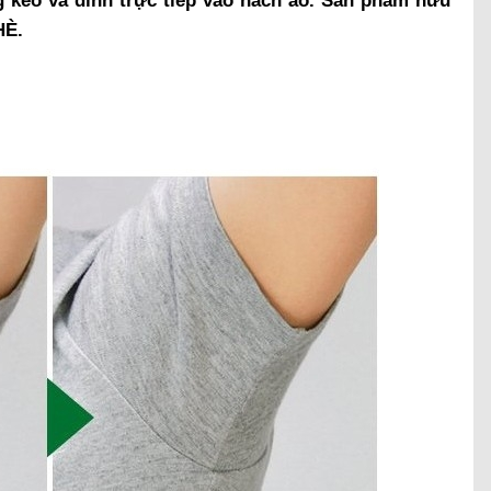
 keo và dính trực tiếp vào nách áo. Sản phẩm hữu
HÈ.