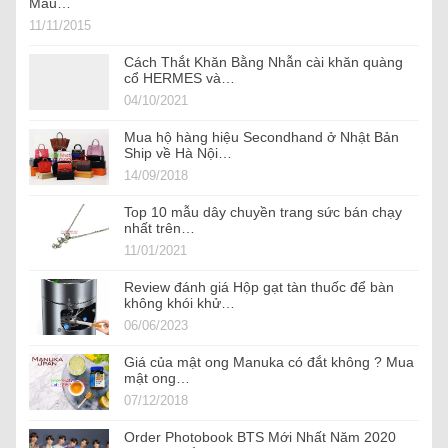
Màu…
11/11/2015
Cách Thắt Khăn Bằng Nhẫn cài khăn quàng
cổ HERMES và…
04/10/2021
Mua hộ hàng hiệu Secondhand ở Nhật Bản
Ship về Hà Nội…
14/09/2018
Top 10 mẫu dây chuyền trang sức bán chạy
nhất trên…
11/01/2021
Review đánh giá Hộp gạt tàn thuốc để bàn
không khói khử…
06/06/2023
Giá của mật ong Manuka có đắt không ? Mua
mật ong…
07/12/2018
Order Photobook BTS Mới Nhất Năm 2020