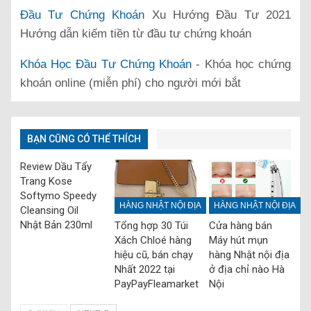
Đầu Tư Chứng Khoán
Xu Hướng Đầu Tư 2021
Hướng dẫn kiếm tiền từ đầu tư chứng khoán
Khóa Học Đầu Tư Chứng Khoán
- Khóa học chứng
khoán online (miễn phí) cho người mới bắt
BẠN CŨNG CÓ THỂ THÍCH
Review Dầu Tẩy
Trang Kose
Softymo Speedy
HÀNG NHẬT NỘI ĐỊA
HÀNG NHẬT NỘI ĐỊA
Cleansing Oil
Nhật Bản 230ml
Tổng hợp 30 Túi
Cửa hàng bán
Xách Chloé hàng
Máy hút mụn
hiệu cũ, bán chạy
hàng Nhật nội địa
Nhất 2022 tại
ở địa chỉ nào Hà
PayPayFleamarket
Nội