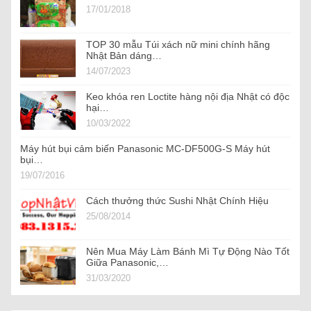
17/01/2018
TOP 30 mẫu Túi xách nữ mini chính hãng
Nhật Bản dáng…
14/07/2023
Keo khóa ren Loctite hàng nội địa Nhật có độc
hại…
10/03/2022
Máy hút bụi cảm biến Panasonic MC-DF500G-S Máy hút
bụi…
19/07/2016
Cách thưởng thức Sushi Nhật Chính Hiệu
25/08/2014
Nên Mua Máy Làm Bánh Mì Tự Động Nào Tốt
Giữa Panasonic,…
31/03/2020