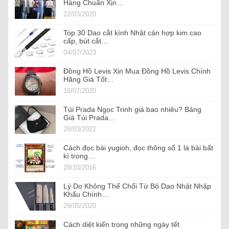
Hàng Chuẩn Xịn…
22/03/2020
Top 30 Dao cắt kính Nhật cán hợp kim cao
cấp, bút cắt…
04/07/2023
Đồng Hồ Levis Xịn Mua Đồng Hồ Levis Chính
Hãng Giá Tốt…
16/07/2020
Túi Prada Ngọc Trinh giá bao nhiêu? Bảng
Giá Túi Prada…
28/03/2022
Cách đọc bài yugioh, đọc thông số 1 lá bài bất
kì trong…
28/10/2016
Lý Do Không Thể Chối Từ Bộ Dao Nhật Nhập
Khẩu Chính…
29/05/2020
Cách diệt kiến trong những ngày tết