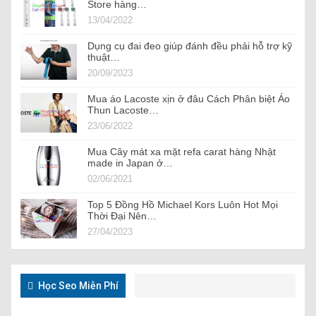
Store hàng…
13/04/2022
Dụng cụ đai đeo giúp đánh đều phải hỗ trợ kỹ
thuật…
20/09/2023
Mua áo Lacoste xịn ở đâu Cách Phân biệt Áo
Thun Lacoste…
23/06/2022
Mua Cây mát xa mặt refa carat hàng Nhật
made in Japan ở…
02/06/2021
Top 5 Đồng Hồ Michael Kors Luôn Hot Mọi
Thời Đại Nên…
27/04/2023
Học Seo Miễn Phí