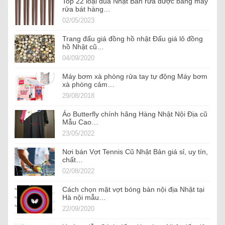
Top 22 loại đũa Nhật Bản rửa được bằng máy
rửa bát hàng…
02/05/2023
Trang đấu giá đồng hồ nhật Đấu giá lô đồng
hồ Nhật cũ…
04/09/2020
Máy bơm xà phòng rửa tay tự động Máy bơm
xà phòng cảm…
29/08/2018
Áo Butterfly chính hãng Hàng Nhật Nội Địa cũ
Mẫu Cao…
23/05/2022
Nơi bán Vợt Tennis Cũ Nhật Bản giá sỉ, uy tín,
chất…
02/08/2022
Cách chọn mặt vợt bóng bàn nội địa Nhật tại
Hà nội mẫu…
22/09/2020