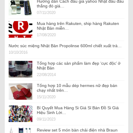
Hướng dẫn Cách đấu giá yahoo Nhật đấu đâu
thắng đó giá…
07/11/2020
Mua hàng trên Rakuten, ship hàng Rakuten
Nhật Bản miễn…
17/08/2020
Nước súc miệng Nhật Bản Propolinse 600ml chiết xuất trà…
10/10/2016
Tổng hợp các sản phẩm làm đẹp ‘cực độc’ ở
Nhật Bản
22/08/2014
Tổng hợp 10 mẫu dép hermes nữ đẹp bán
chạy nhất trên…
15/11/2020
Bí Quyết Mua Hàng Si Giá Sỉ Bán Đồ Si Giá
Hiệu Sinh Lời…
09/11/2023
Review set 5 món bàn chải điện nhà Braun