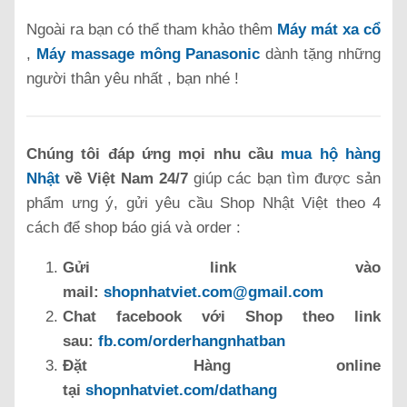
Ngoài ra bạn có thể tham khảo thêm
Máy mát xa cổ
,
Máy massage mông Panasonic
dành tặng những
người thân yêu nhất , bạn nhé !
Chúng tôi đáp ứng mọi nhu cầu
mua hộ hàng
Nhật
về Việt Nam 24/7
giúp các bạn tìm được sản
phẩm ưng ý, gửi yêu cầu Shop Nhật Việt theo 4
cách để shop báo giá và order :
Gửi link vào
mail:
shopnhatviet.com@gmail.com
Chat facebook với Shop theo link
sau:
fb.com/orderhangnhatban
Đặt Hàng online
tại
shopnhatviet.com/dathang