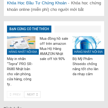
Khóa Học Đầu Tư Chứng Khoán
- Khóa học chứng
khoán online (miễn phí) cho người mới bắt
BẠN CŨNG CÓ THỂ THÍCH
Mua đồng hồ sale
off trên amazon
Mua Hộ Hàng
HÀNG NHẬT NỘI ĐỊA
HÀNG NHẬT NỘI ĐỊA
AMAZON Nhật
sale off tới 90%
Máy in nhãn
Bộ Mỹ Phẩm
“Tepra” PRO SR-
Shiseido chống
R680 Nhật bản
nắng tốt cho làn
cho văn phòng,
da nhạy cảm
cửa hàng, công
ty…
PREV
NEXT