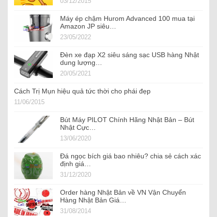
03/12/2015
Máy ép chậm Hurom Advanced 100 mua tại
Amazon JP siêu…
23/05/2022
Đèn xe đạp X2 siêu sáng sạc USB hàng Nhật
dung lượng…
20/05/2021
Cách Trị Mụn hiệu quả tức thời cho phái đẹp
11/06/2015
Bút Máy PILOT Chính Hãng Nhật Bản – Bút
Nhật Cực…
13/06/2020
Đá ngọc bích giá bao nhiêu? chia sẻ cách xác
định giá…
31/12/2020
Order hàng Nhật Bản về VN Vận Chuyển
Hàng Nhật Bản Giá…
31/08/2014