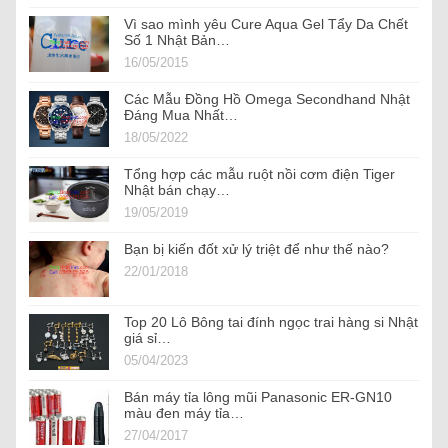
Vì sao mình yêu Cure Aqua Gel Tẩy Da Chết
Số 1 Nhật Bản…
16/05/2015
Các Mẫu Đồng Hồ Omega Secondhand Nhật
Đáng Mua Nhất…
18/05/2022
Tổng hợp các mẫu ruột nồi cơm điện Tiger
Nhật bán chạy…
19/05/2019
Bạn bị kiến đốt xử lý triệt để như thế nào?
22/01/2018
Top 20 Lô Bông tai đính ngọc trai hàng si Nhật
giá sỉ…
05/04/2023
Bán máy tỉa lông mũi Panasonic ER-GN10
màu đen máy tỉa…
27/04/2017