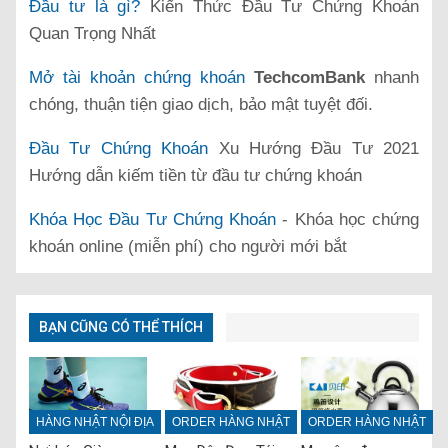
Đầu tư là gì?
Kiến Thức Đầu Tư Chứng Khoán
Quan Trọng Nhất
Mở tài khoản chứng khoán
TechcomBank
nhanh
chóng, thuận tiện giao dịch, bảo mật tuyệt đối.
Đầu Tư Chứng Khoán
Xu Hướng Đầu Tư 2021
Hướng dẫn kiếm tiền từ đầu tư chứng khoán
Khóa Học Đầu Tư Chứng Khoán
- Khóa học chứng
khoán online (miễn phí) cho người mới bắt
BẠN CŨNG CÓ THỂ THÍCH
HÀNG NHẬT NỘI ĐỊA
ORDER HÀNG NHẬT
ORDER HÀNG NHẬT