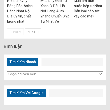
Nơi bán Giày
Mua Dây Đeo Túi
Mua âm đun
Bóng Bàn Asics
Xách Ở Đâu Hà
nước bếp từ Nhật
Hàng Nhật Nội
Nội Hàng Auth
Bản loại nào tốt
Địa uy tín, chất
2hand Chuẩn Ship
vậy các mẹ?
lượng nhất
Từ Nhật Về
PREV
NEXT
Bình luận
Tìm Kiếm Nhanh
Tìm
Kiếm
Nhanh
Tìm Kiếm Với Google