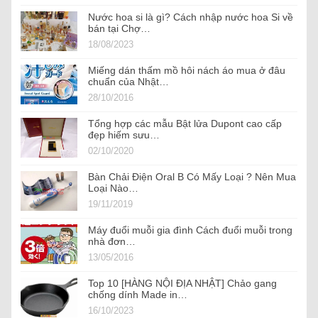
Nước hoa si là gì? Cách nhập nước hoa Si về
bán tại Chợ…
18/08/2023
Miếng dán thấm mồ hôi nách áo mua ở đâu
chuẩn của Nhật…
28/10/2016
Tổng hợp các mẫu Bật lửa Dupont cao cấp
đẹp hiếm sưu…
02/10/2020
Bàn Chải Điện Oral B Có Mấy Loại ? Nên Mua
Loại Nào…
19/11/2019
Máy đuổi muỗi gia đình Cách đuổi muỗi trong
nhà đơn…
13/05/2016
Top 10 [HÀNG NỘI ĐỊA NHẬT] Chảo gang
chống dính Made in…
16/10/2023