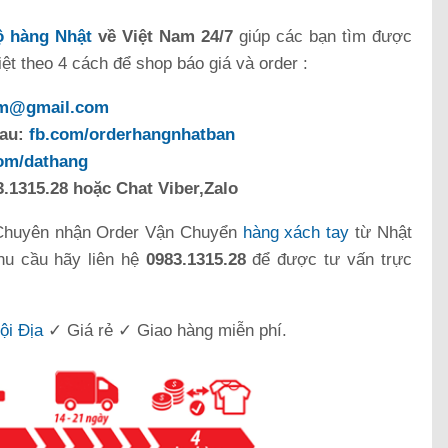
 hàng Nhật
về Việt Nam 24/7
giúp các bạn tìm được
t theo 4 cách để shop báo giá và order :
om@gmail.com
sau:
fb.com/orderhangnhatban
com/dathang
.1315.28 hoặc Chat Viber,Zalo
Chuyên nhận Order Vận Chuyển
hàng xách tay
từ Nhật
hu cầu hãy liên hệ
0983.1315.28
để được tư vấn trực
ội Địa
✓ Giá rẻ ✓ Giao hàng miễn phí.