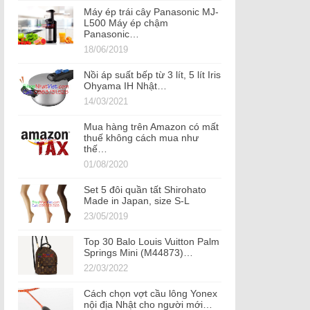
Máy ép trái cây Panasonic MJ-
L500 Máy ép chậm
Panasonic…
18/06/2019
Nồi áp suất bếp từ 3 lít, 5 lít Iris
Ohyama IH Nhật…
14/03/2021
Mua hàng trên Amazon có mất
thuế không cách mua như
thế…
01/08/2020
Set 5 đôi quần tất Shirohato
Made in Japan, size S-L
23/05/2019
Top 30 Balo Louis Vuitton Palm
Springs Mini (M44873)…
22/03/2022
Cách chọn vợt cầu lông Yonex
nội địa Nhật cho người mới…