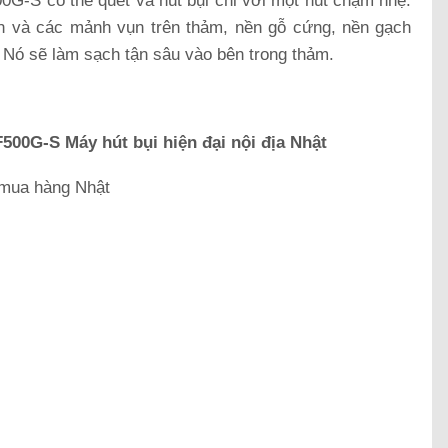
G-S có thể quét và hút bụi chỉ với một nút chạm nhẹ.
n và các mảnh vụn trên thảm, nền gỗ cứng, nền gạch
. Nó sẽ làm sạch tận sâu vào bên trong thảm.
00G-S Máy hút bụi hiện đại nội địa Nhật