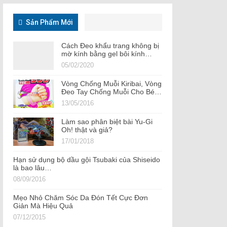
Sản Phẩm Mới
Cách Đeo khẩu trang không bị
mờ kính bằng gel bôi kính…
05/02/2020
Vòng Chống Muỗi Kiribai, Vòng
Đeo Tay Chống Muỗi Cho Bé…
13/05/2016
Làm sao phân biệt bài Yu-Gi
Oh! thật và giả?
17/01/2018
Hạn sử dụng bộ dầu gội Tsubaki của Shiseido
là bao lâu…
08/09/2016
Mẹo Nhỏ Chăm Sóc Da Đón Tết Cực Đơn
Giản Mà Hiệu Quả
07/12/2015