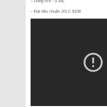
– Dung tích : 0.35L
– Đạt tiêu chuẩn JIS C 9108