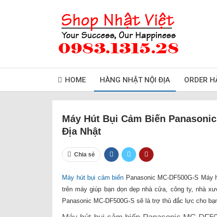
HOME
HÀNG NHẬT NỘI ĐỊA
ORDER H
Máy Hút Bụi Cảm Biến Panasonic
Địa Nhật
Chia sẻ
Máy hút bụi cảm biến
Panasonic MC-DF500G-S Máy hút 
trên máy giúp bạn dọn dẹp nhà cửa, công ty, nhà x
Panasonic MC-DF500G-S sẽ là trợ thủ đắc lực cho bạn