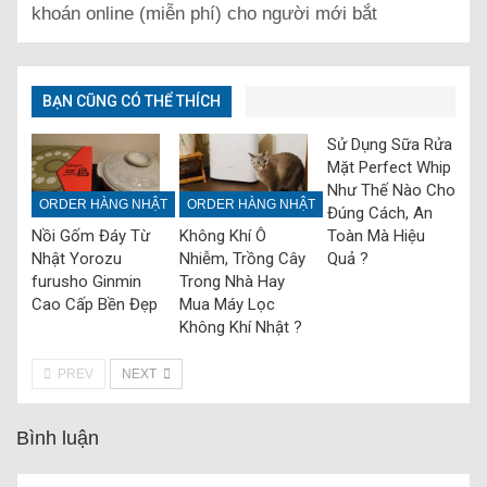
khoán online (miễn phí) cho người mới bắt
BẠN CŨNG CÓ THỂ THÍCH
Sử Dụng Sữa Rửa
Mặt Perfect Whip
Như Thế Nào Cho
ORDER HÀNG NHẬT
ORDER HÀNG NHẬT
Đúng Cách, An
Toàn Mà Hiệu
Nồi Gốm Đáy Từ
Không Khí Ô
Quả ?
Nhật Yorozu
Nhiễm, Trồng Cây
furusho Ginmin
Trong Nhà Hay
Cao Cấp Bền Đẹp
Mua Máy Lọc
Không Khí Nhật ?
PREV
NEXT
Bình luận