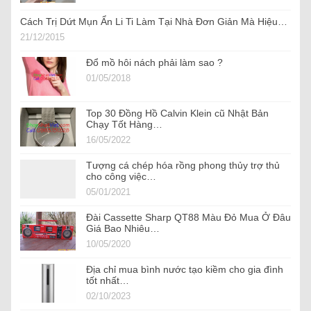
Cách Trị Dứt Mụn Ẩn Li Ti Làm Tại Nhà Đơn Giản Mà Hiệu…
21/12/2015
Đổ mồ hôi nách phải làm sao ?
01/05/2018
Top 30 Đồng Hồ Calvin Klein cũ Nhật Bản
Chạy Tốt Hàng…
16/05/2022
Tượng cá chép hóa rồng phong thủy trợ thủ
cho công việc…
05/01/2021
Đài Cassette Sharp QT88 Màu Đỏ Mua Ở Đâu
Giá Bao Nhiêu…
10/05/2020
Địa chỉ mua bình nước tạo kiềm cho gia đình
tốt nhất…
02/10/2023