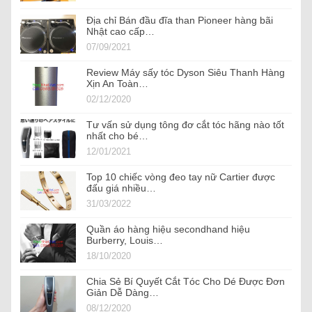
Địa chỉ Bán đầu đĩa than Pioneer hàng bãi
Nhật cao cấp…
07/09/2021
Review Máy sấy tóc Dyson Siêu Thanh Hàng
Xịn An Toàn…
02/12/2020
Tư vấn sử dụng tông đơ cắt tóc hãng nào tốt
nhất cho bé…
12/01/2021
Top 10 chiếc vòng đeo tay nữ Cartier được
đấu giá nhiều…
31/03/2022
Quần áo hàng hiệu secondhand hiệu
Burberry, Louis…
18/10/2020
Chia Sẻ Bí Quyết Cắt Tóc Cho Dé Được Đơn
Giản Dễ Dàng…
08/12/2020