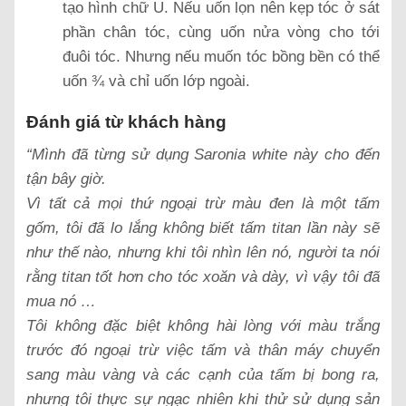
tạo hình chữ U. Nếu uốn lọn nên kẹp tóc ở sát
phần chân tóc, cùng uốn nửa vòng cho tới
đuôi tóc. Nhưng nếu muốn tóc bồng bền có thể
uốn ¾ và chỉ uốn lớp ngoài.
Đánh giá từ khách hàng
“Mình đã từng sử dụng Saronia white này cho đến
tận bây giờ.
Vì tất cả mọi thứ ngoại trừ màu đen là một tấm
gốm, tôi đã lo lắng không biết tấm titan lần này sẽ
như thế nào, nhưng khi tôi nhìn lên nó, người ta nói
rằng titan tốt hơn cho tóc xoăn và dày, vì vậy tôi đã
mua nó …
Tôi không đặc biệt không hài lòng với màu trắng
trước đó ngoại trừ việc tấm và thân máy chuyển
sang màu vàng và các cạnh của tấm bị bong ra,
nhưng tôi thực sự ngạc nhiên khi thử sử dụng sản