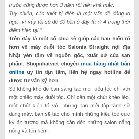
trước cũng được hơn 3 năm rồi nên khá mắc.
Tuy nhiên, các thiết bị điện là một vấn đề đáng lo
ngại, vì vậy tôi sẽ để độ bền ở đây là ☆ 4 trong thời
điểm hiện tại.”
Trên đây là một số chia sẻ giúp các bạn hiểu rõ
hơn về máy duỗi tóc Salonia Straight nội đ
ịa
Nhật yên tâm về nguồn gốc, xuất xứ của sản
phẩm. Shopnhatviet chuyên
mua hàng nhật bản
online
uy tín tận tâm, liên hệ ngay hotline để
được tư vấn kỹ hơn.
Sẽ không khó để bạn sáng tạo mọi kiểu tóc chỉ với
một chiếc máy duỗi tóc. Chỉ cần một chút khéo léo,
một chút kiên trì với những bạn mới tập tành sử
dụng máy, bạn sẽ tạo cho mình những kiểu tóc cực
kỳ ấn tượng mà không cần đến những salon nắng
nóng và tốn kém.