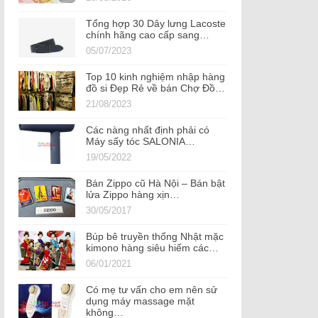
Tổng hợp 30 Dây lưng Lacoste
chính hãng cao cấp sang…
05/07/2023
Top 10 kinh nghiệm nhập hàng
đồ si Đẹp Rẻ về bán Chợ Đồ…
21/08/2023
Các nàng nhất định phải có
Máy sấy tóc SALONIA…
19/05/2022
Bán Zippo cũ Hà Nội – Bán bật
lửa Zippo hàng xịn…
30/05/2017
Búp bê truyền thống Nhật mặc
kimono hàng siêu hiếm các…
06/01/2021
Có mẹ tư vấn cho em nên sử
dụng máy massage mặt
không…