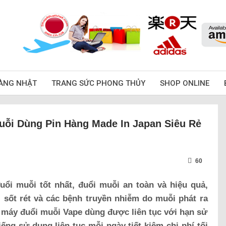
ÀNG NHẬT
TRANG SỨC PHONG THỦY
SHOP ONLINE
ỗi Dùng Pin Hàng Made In Japan Siêu Rẻ
60
ổi muỗi tốt nhất, đuổi muỗi an toàn và hiệu quả,
 sốt rét và các bệnh truyền nhiễm do muỗi phát ra
a máy đuổi muỗi Vape dùng được liên tục với hạn sử
iếng sử dụng liên tục mỗi ngày tiết kiệm chi phí tối