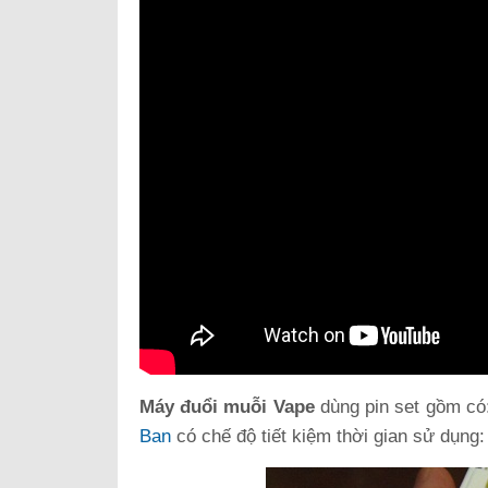
Máy đuổi muỗi Vape
dùng pin set gồm có:
Ban
có chế độ tiết kiệm thời gian sử dụng: