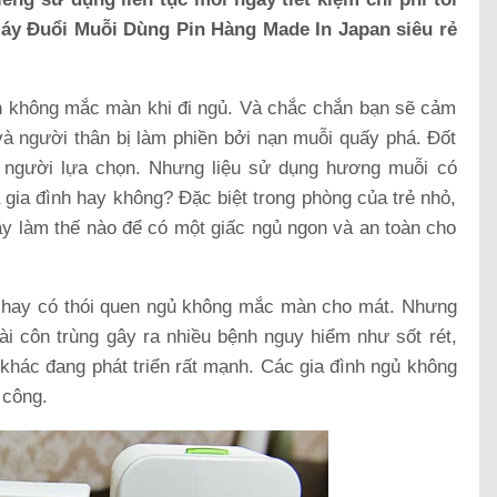
y Đuổi Muỗi Dùng Pin Hàng Made In Japan siêu rẻ
uen không mắc màn khi đi ngủ. Và chắc chắn bạn sẽ cảm
và người thân bị làm phiền bởi nạn muỗi quấy phá. Đốt
 người lựa chọn. Nhưng liệu sử dụng hương muỗi có
 gia đình hay không? Đặc biệt trong phòng của trẻ nhỏ,
ậy làm thế nào để có một giấc ngủ ngon và an toàn cho
nh hay có thói quen ngủ không mắc màn cho mát. Nhưng
oài côn trùng gây ra nhiều bệnh nguy hiểm như sốt rét,
khác đang phát triển rất mạnh. Các gia đình ngủ không
 công.