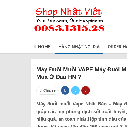
HOME
HÀNG NHẬT NỘI ĐỊA
ORDER H
Máy Đuổi Muỗi VAPE Máy Đuổi Mu
Mua Ở Đâu HN ?
Chia sẻ
Máy đuổi muỗi Vape Nhật Bản – Máy đu
giúp các mẹ phòng dịch sốt xuất huyết,
hiệu quả, an toàn nhất.Hộp tinh dầu củ
dụng dài ngày, lên đến 150 ngày với 8 t