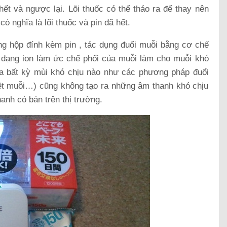
 hết và ngược lại. Lõi thuốc có thể tháo ra để thay nên
ó nghĩa là lõi thuốc và pin đã hết.
ong hộp đính kèm pin , tác dụng đuổi muỗi bằng cơ chế
 dạng ion làm ức chế phổi của muỗi làm cho muỗi khó
 ra bất kỳ mùi khó chịu nào như các phương pháp đuổi
iệt muỗi…) cũng không tạo ra những âm thanh khó chịu
anh có bán trên thị trường.