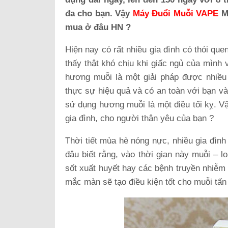
đa cho bạn. Vậy
Máy Đuổi Muỗi VAPE
Má
mua ở đâu HN ?
Hiện nay có rất nhiều gia đình có thói q
thấy thật khó chịu khi giấc ngủ của mình 
hương muỗi là một giải pháp được nhiều
thực sự hiệu quả và có an toàn với bạn và
sử dụng hương muỗi là một điều tối kỵ. V
gia đình, cho người thân yêu của bạn ?
Thời tiết mùa hè nóng nực, nhiều gia đì
đâu biết rằng, vào thời gian này muỗi – l
sốt xuất huyết hay các bệnh truyền nhiễm 
mắc màn sẽ tạo điều kiện tốt cho muỗi tấn