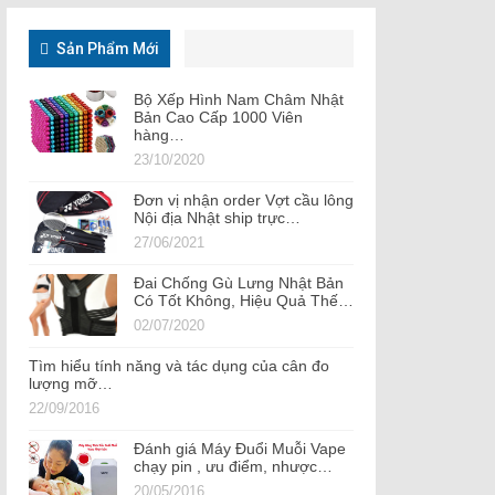
Sản Phẩm Mới
Bộ Xếp Hình Nam Châm Nhật
Bản Cao Cấp 1000 Viên
hàng…
23/10/2020
Đơn vị nhận order Vợt cầu lông
Nội địa Nhật ship trực…
27/06/2021
Đai Chống Gù Lưng Nhật Bản
Có Tốt Không, Hiệu Quả Thế…
02/07/2020
Tìm hiểu tính năng và tác dụng của cân đo
lượng mỡ…
22/09/2016
Đánh giá Máy Đuổi Muỗi Vape
chạy pin , ưu điểm, nhược…
20/05/2016