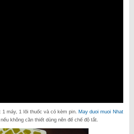
 1 máy, 1 lõi thuốc và có kèm pin.
May duoi muoi Nhat
 nếu không cần thiết dùng nên để chế độ tắt.