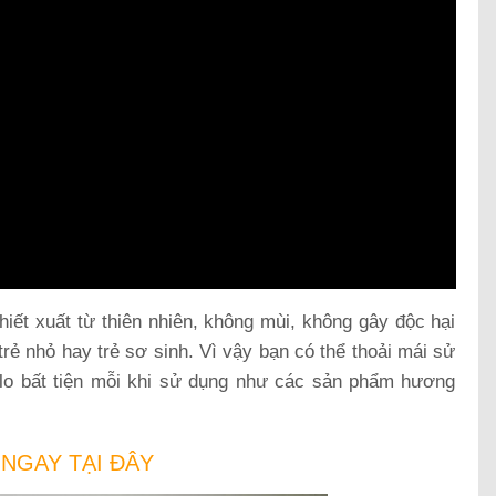
iết xuất từ thiên nhiên, không mùi, không gây độc hại
trẻ nhỏ hay trẻ sơ sinh. Vì vậy bạn có thể thoải mái sử
 lo bất tiện mỗi khi sử dụng như các sản phẩm hương
NGAY TẠI ĐÂY