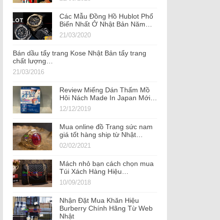
Các Mẫu Đồng Hồ Hublot Phổ
Biến Nhất Ở Nhật Bản Năm…
21/03/2020
Bán dầu tẩy trang Kose Nhật Bản tẩy trang
chất lượng…
21/03/2016
Review Miếng Dán Thấm Mồ
Hôi Nách Made In Japan Mới…
12/12/2019
Mua online đồ Trang sức nam
giá tốt hàng ship từ Nhật…
02/02/2021
Mách nhỏ bạn cách chọn mua
Túi Xách Hàng Hiệu…
10/09/2018
Nhận Đặt Mua Khăn Hiệu
Burberry Chính Hãng Từ Web
Nhật