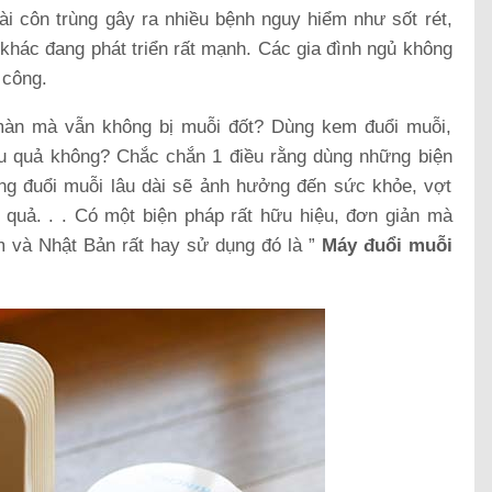
oài côn trùng gây ra nhiều bệnh nguy hiểm như sốt rét,
khác đang phát triển rất mạnh. Các gia đình ngủ không
 công.
àn mà vẫn không bị muỗi đốt? Dùng kem đuổi muỗi,
ệu quả không? Chắc chắn 1 điều rằng dùng những biện
g đuổi muỗi lâu dài sẽ ảnh hưởng đến sức khỏe, vợt
 quả. . . Có một biện pháp rất hữu hiệu, đơn giản mà
m và Nhật Bản rất hay sử dụng đó là ”
Máy đuổi muỗi