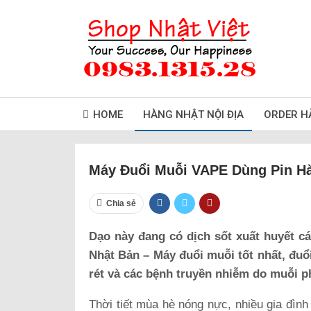
HOME
HÀNG NHẬT NỘI ĐỊA
ORDER H
Máy Đuổi Muỗi VAPE Dùng Pin H
Chia sẻ
Dạo này đang có dịch sốt xuất huyết 
Nhật Bản – Máy đuổi muỗi tốt nhất, đuổ
rét và các bệnh truyền nhiễm do muỗi ph
Thời tiết mùa hè nóng nực, nhiều gia đì