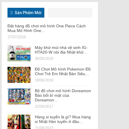
Sản Phẩm Mới
Đặt hàng đồ chơi mô hình One Piece Cách
Mua Mô Hình One…
27/07/2016
Máy khử mùi nhà vệ sinh IG-
HTA20-W nội địa Nhật khử…
30/05/2019
Đồ Chơi Mô hình Pokemon Đồ
Chơi Trẻ Em Nhật Bản Siêu…
19/06/2019
Bộ đồ chơi mô hình Doreamon
Bảo bối bí mật của
Doreamon…
22/04/2017
Hàng si tuyển là gì? Mua hàng
si Nhật Hàn tuyển ở đâu…
21/08/2023