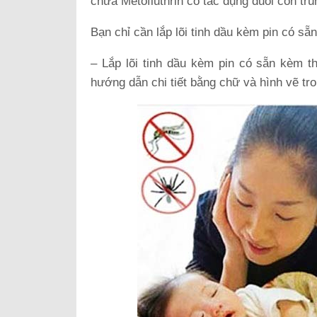
chứa Metofluthrin có tác dụng đuổi côn tr
Bạn chỉ cần lắp lõi tinh dầu kèm pin có s
– Lắp lõi tinh dầu kèm pin có sẵn kèm t
hướng dẫn chi tiết bằng chữ và hình vẽ tr