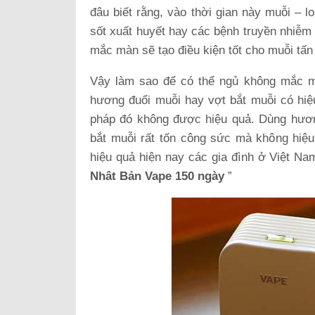
đâu biết rằng, vào thời gian này muỗi – l
sốt xuất huyết hay các bệnh truyền nhiễm 
mắc màn sẽ tạo điều kiện tốt cho muỗi tấn
Vậy làm sao để có thể ngủ không mắc m
hương đuổi muỗi hay vợt bắt muỗi có hi
pháp đó không được hiệu quả. Dùng hươn
bắt muỗi rất tốn công sức mà không hiệu
hiệu quả hiện nay các gia đình ở Việt Na
Nhât Bản
Vape 150 ngày
”