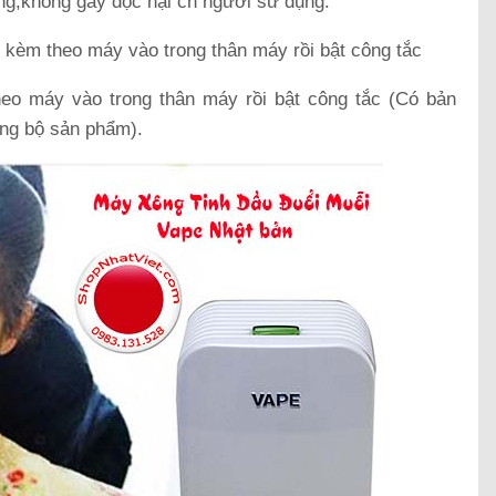
ùng,không gây độc hại ch người sử dụng.
ẵn kèm theo máy vào trong thân máy rồi bật công tắc
heo máy vào trong thân máy rồi bật công tắc (Có bản
ong bộ sản phẩm).