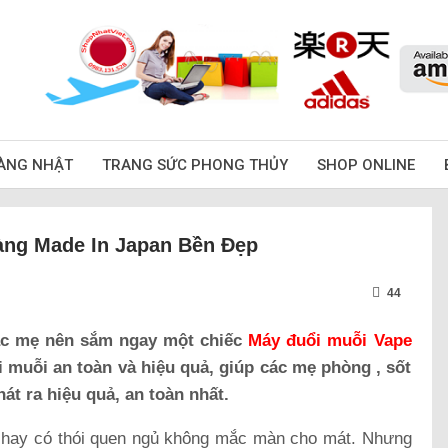
ÀNG NHẬT
TRANG SỨC PHONG THỦY
SHOP ONLINE
àng Made In Japan Bền Đẹp
44
các mẹ nên sắm ngay một chiếc
Máy đuổi muỗi Vape
i muỗi an toàn và hiệu quả, giúp các mẹ phòng , sốt
át ra hiệu quả, an toàn nhất.
nh hay có thói quen ngủ không mắc màn cho mát. Nhưng