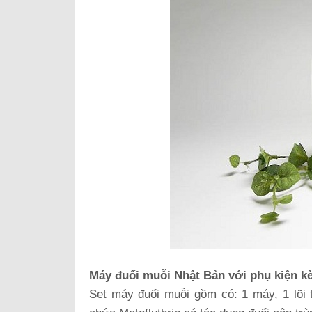
Máy đuổi muỗi Nhật Bản với phụ kiện k
Set máy đuổi muỗi gồm có: 1 máy, 1 lõi t