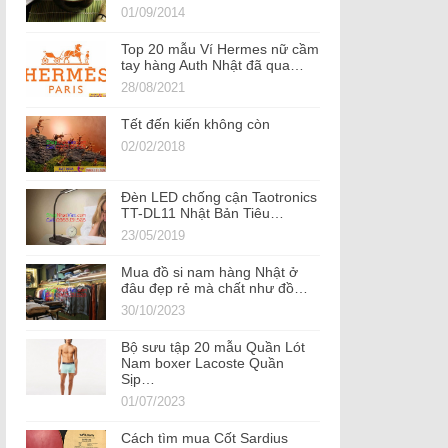
01/09/2014
Top 20 mẫu Ví Hermes nữ cầm
tay hàng Auth Nhật đã qua…
28/08/2021
Tết đến kiến không còn
02/02/2018
Đèn LED chống cận Taotronics
TT-DL11 Nhật Bản Tiêu…
23/05/2019
Mua đồ si nam hàng Nhật ở
đâu đẹp rẻ mà chất như đồ…
30/10/2023
Bộ sưu tập 20 mẫu Quần Lót
Nam boxer Lacoste Quần
Sịp…
01/07/2023
Cách tìm mua Cốt Sardius