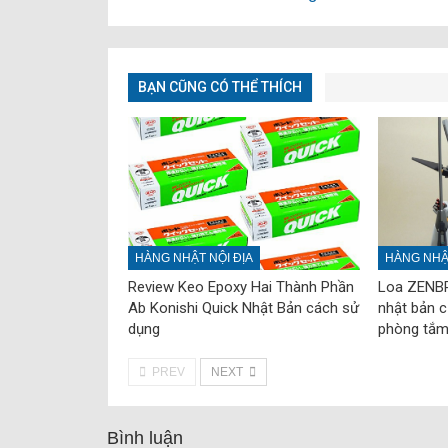
BẠN CŨNG CÓ THỂ THÍCH
HÀNG NHẬT NỘI ĐỊA
HÀNG NHẬT
Review Keo Epoxy Hai Thành Phần
Loa ZENB
Ab Konishi Quick Nhật Bản cách sử
nhật bản c
dụng
phòng tắm 
PREV
NEXT
Bình luận