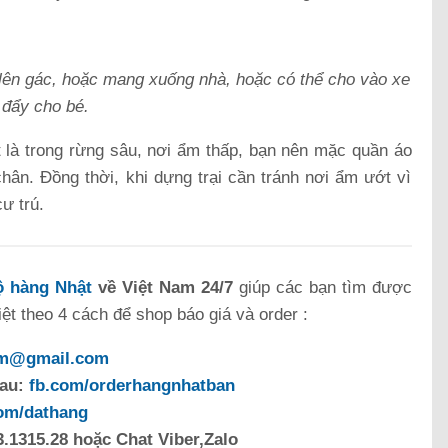
 lên gác, hoặc mang xuống nhà, hoặc có thể cho vào xe
đẩy cho bé.
ệt là trong rừng sâu, nơi ẩm thấp, bạn nên mặc quần áo
 chân. Đồng thời, khi dựng trại cần tránh nơi ẩm ướt vì
ư trú.
 hàng Nhật
về Việt Nam 24/7
giúp các bạn tìm được
t theo 4 cách để shop báo giá và order :
om@gmail.com
sau:
fb.com/orderhangnhatban
com/dathang
.1315.28 hoặc Chat Viber,Zalo