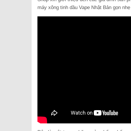
máy xông tinh dầu Vape Nhật Bản gọn nhẹ s