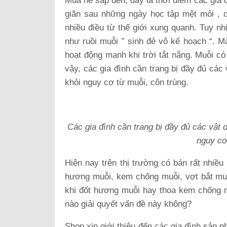
Mùa hè sắp đến, đây là thời điểm các gia đì
giãn sau những ngày học tập mệt mỏi , 
nhiều điều từ thế giới xung quanh. Tuy nhi
như ruồi muỗi ” sinh đẻ vô kế hoạch “. M
hoạt động mạnh khi trời tắt nắng. Muỗi có
vậy, các gia đình cần trang bị đầy đủ các
khỏi nguy cơ từ muỗi, côn trùng.
Các gia đình cần trang bị đầy đủ các vật 
nguy cơ
Hiện nay trên thị trường có bán rất nhiề
hương muỗi, kem chống muỗi, vợt bắt muỗi
khi đốt hương muỗi hay thoa kem chống m
nào giải quyết vấn đề này không?
Shop xin giới thiệu đến các gia đình sản 