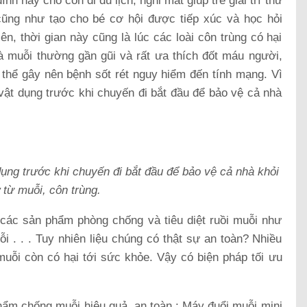
nh hay cho con đi du lịch, nghỉ mát giúp trẻ giải trí thư
cũng như tạo cho bé cơ hội được tiếp xúc và học hỏi
ên, thời gian này cũng là lúc các loài côn trùng có hại
à muỗi thường gần gũi và rất ưa thích đốt máu người,
 thể gây nên bệnh sốt rét nguy hiểm đến tính mạng. Vì
 vật dụng trước khi chuyến đi bắt đầu để bảo vệ cả nhà
dụng trước khi chuyến đi bắt đầu để bảo vệ cả nhà khỏi
 từ muỗi, côn trùng.
u các sản phẩm phòng chống và tiêu diệt ruồi muỗi như
 . . . Tuy nhiên liệu chúng có thật sự an toàn? Nhiều
uỗi còn có hại tới sức khỏe. Vậy có biện pháp tối ưu
phẩm chống muỗi hiệu quả, an toàn : Máy đuổi muỗi mini