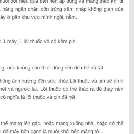
uỗi đốt hiệu quả bạn nên áp dụng và mang theo khi đi
hả năng ngăn chặn côn trùng xâm nhập không gian của
 máy ở gần khu vực mình ngồi, nằm.
 1 máy, 1 lõi thuốc và có kèm pin.
g: nếu không cần thiết dùng nên để chế độ tắt.
không ảnh hưởng đến sức khỏe.Lõi thuốc và pin sẽ dính
 hết và ngược lại. Lõi thuốc có thể tháo ra để thay nên
ó nghĩa là lõi thuốc và pin đã hết.
ó thể mang lên gác, hoặc mang xuống nhà, hoặc có thể
ời để máy bên cạnh là muỗi khỏi bén mảng tới .