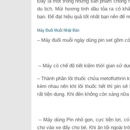
Đây là một trong những sản phẩm chống m
du lịch. Mùi hương tinh dầu tỏa ra có k
bạn. Để đạt hiệu quả tốt nhất bạn nên để
Máy Đuổi Muỗi Nhật Bản
– Máy đuổi muỗi ngày dùng pin set gồm có:
– Máy có chế độ tiết kiệm thời gian sử dụn
– Thành phần lõi thuốc chứa metofluthrin 
kèm nhau nên khi lõi thuốc hết thì pin sẽ
rất tiện dụng. Khi đèn không còn sáng nữa c
– Máy dùng Pin nhỏ gọn, cực tiện lợi, c
cho vào xe đẩy cho bé. Khi ăn tối ngoài tr