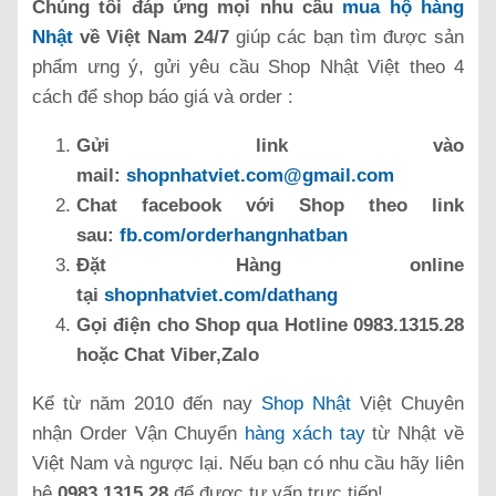
Chúng tôi đáp ứng mọi nhu cầu
mua hộ hàng
Nhật
về Việt Nam 24/7
giúp các bạn tìm được sản
phẩm ưng ý, gửi yêu cầu Shop Nhật Việt theo 4
cách để shop báo giá và order :
Gửi link vào
mail:
shopnhatviet.com@gmail.com
Chat facebook với Shop theo link
sau:
fb.com/orderhangnhatban
Đặt Hàng online
tại
shopnhatviet.com/dathang
Gọi điện cho Shop qua Hotline 0983.1315.28
hoặc Chat Viber,Zalo
Kể từ năm 2010 đến nay
Shop Nhật
Việt Chuyên
nhận Order Vận Chuyển
hàng xách tay
từ Nhật về
Việt Nam và ngược lại. Nếu bạn có nhu cầu hãy liên
hệ
0983.1315.28
để được tư vấn trực tiếp!