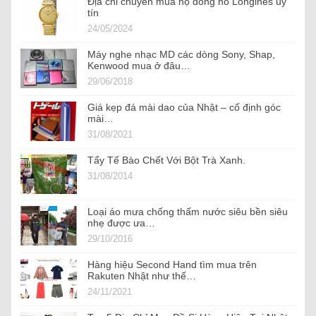
Địa chỉ chuyên mua hộ đồng hồ Longines uy
tín
24/05/2024
Máy nghe nhạc MD các dòng Sony, Shap,
Kenwood mua ở đâu…
29/06/2018
Giá kẹp đá mài dao của Nhật – cố định góc
mài…
31/08/2021
Tẩy Tế Bào Chết Với Bột Trà Xanh.
31/08/2014
Loại áo mưa chống thấm nước siêu bền siêu
nhẹ được ưa…
29/10/2016
Hàng hiệu Second Hand tìm mua trên
Rakuten Nhật như thế…
24/11/2021