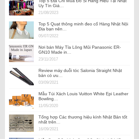
Top 5 Địa Chỉ Mua Đồ Si Hàng Hiệu Tại Nhật
Uy Tín Giá…
21/08/2023
Top 5 Quạt thông minh đeo cổ Hàng Nhật Nội
Địa bạn nên…
05/07/2022
Nơi bán Máy Tỉa Lông Mũi Panasonic ER-
GN10 Made in…
23/11/2017
Review máy duỗi tóc Salonia Straight Nhật
bản có ưu…
03/09/2021
Mẫu Túi Xách Louis Vuitton White Epi Leather
Bowling…
11/05/2020
Tổng hợp Các thương hiệu kính Nhật Bản tốt
nhất trên…
16/09/2021