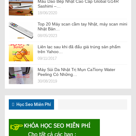
Mẫu Dao Bếp Nhật Cao Cấp Global G14R
Sashimi –…
18/06/2020
Top 20 Máy scan cầm tay Nhật, máy scan mini
Nhật Bản…
08/05/2023
Liên lạc sau khi đã đấu giá trúng sản phẩm
trên Yahoo…
09/11/2017
Máy Sủi Da Nhật Trị Mụn CaTiony Water
Peeling Có Những…
30/08/2019
Học Seo Miễn Phí