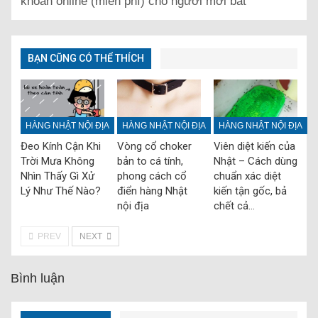
khoán online (miễn phí) cho người mới bắt
BẠN CŨNG CÓ THỂ THÍCH
HÀNG NHẬT NỘI ĐỊA
HÀNG NHẬT NỘI ĐỊA
HÀNG NHẬT NỘI ĐỊA
Đeo Kính Cận Khi
Vòng cổ choker
Viên diệt kiến của
Trời Mưa Không
bản to cá tính,
Nhật – Cách dùng
Nhìn Thấy Gì Xử
phong cách cổ
chuẩn xác diệt
Lý Như Thế Nào?
điển hàng Nhật
kiến tận gốc, bả
nội địa
chết cả…
PREV
NEXT
Bình luận