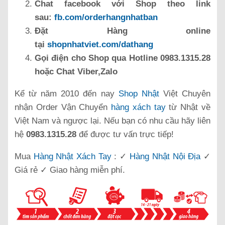
Chat facebook với Shop theo link
sau:
fb.com/orderhangnhatban
Đặt Hàng online
tại
shopnhatviet.com/dathang
Gọi điện cho Shop qua Hotline 0983.1315.28
hoặc Chat Viber,Zalo
Kể từ năm 2010 đến nay
Shop Nhật
Việt Chuyên
nhận Order Vận Chuyển
hàng xách tay
từ Nhật về
Việt Nam và ngược lại. Nếu bạn có nhu cầu hãy liên
hệ
0983.1315.28
để được tư vấn trực tiếp!
Mua
Hàng Nhật Xách Tay
: ✓
Hàng Nhật Nội Địa
✓
Giá rẻ ✓ Giao hàng miễn phí.