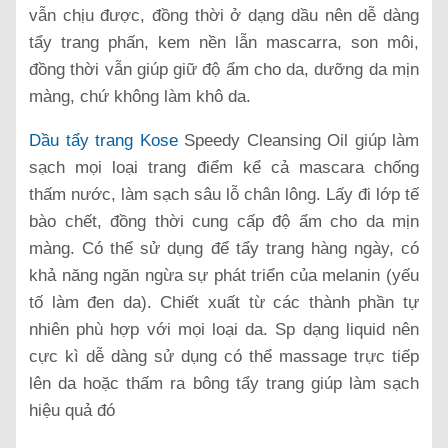
vẫn chịu được, đồng thời ở dạng dầu nên dễ dàng
tẩy trang phấn, kem nền lẫn mascarra, son môi,
đồng thời vẫn giúp giữ độ ẩm cho da, dưỡng da mịn
màng, chứ không làm khô da.
Dầu tẩy trang Kose
Speedy Cleansing Oil giúp làm
sạch mọi loại trang điểm kể cả mascara chống
thấm nước, làm sạch sâu lỗ chân lông. Lấy đi lớp tế
bào chết, đồng thời cung cấp độ ẩm cho da mịn
màng. Có thể sử dụng để tẩy trang hàng ngày, có
khả năng ngăn ngừa sự phát triển của melanin (yếu
tố làm đen da). Chiết xuất từ các thành phần tự
nhiên phù hợp với mọi loại da. Sp dạng liquid nên
cực kì dễ dàng sử dụng có thể massage trực tiếp
lên da hoặc thấm ra bông tẩy trang giúp làm sạch
hiệu quả đó