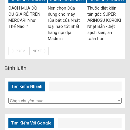
CÁCH MUA ĐỒ
Nên chọn Đũa
Thuốc diệt kiến
CŨ GIÁ RẺ TRÊN
dùng cho máy
tận gốc SUPER
MERCARI Như
rửa bát của Nhật
ARINOSU KOROKI
Thế Nào ?
loại nào tốt nhất
Nhật Bản -Diệt
hàng nội địa
sạch kiến, an
Made in…
toàn hơn…
PREV
NEXT
Bình luận
Tìm Kiếm Nhanh
Tìm
Kiếm
Nhanh
Tìm Kiếm Với Google