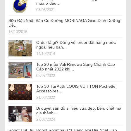
mua ở đâu…
03/06/2021
Sữa Đặc Nhật Bản Có Đường MORINAGA Giàu Dinh Dưỡng
Dễ…
18/10/2016
Order là gì? Đừng vội order đặt hàng nước
ngoài nếu bạn…
14/10/2014
Top 20 mẫu Vali Rimowa Sang Chảnh Cao
Cấp nhất 2022 khi…
08/07/2022
Top 30 Túi Auth LOUIS VUITTON Pochette
Accessoires…
21/03/2022
Bí quyết săn đồ si hiệu vừa đẹp, bền, chất mà
giá thành…
27/02/2024
Robot Hút Bụi iRobot Roomba 871 Hàng Nội Địa Nhật Cao…