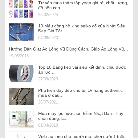
Tư vấn mua thảm tập yoga giá rẻ, chất lượng,
độ bền cao
25/02/2024
10 Mẫu đồng hồ king seiko cổ của Nhật Siêu
Đẹp Giá Tốt…
04/09/2020
Hướng Dẫn Giặt Áo Lông Vũ Đúng Cách, Giúp Áo Lông Vũ…
19/08/2015
Top 10 Băng keo vải siêu kết dính, chịu được
áp lực…
27/09/2023
Phụ kiện dây đeo cho túi LV hàng authentic
mua ở đâu…
26/07/2021
Mua máy lọc nước ion-kiềm Nhật Bản : Hãy
chọn đúng, là…
01/04/2018
Vợt cầu lông cho người mới chơi dưới 1 triệu