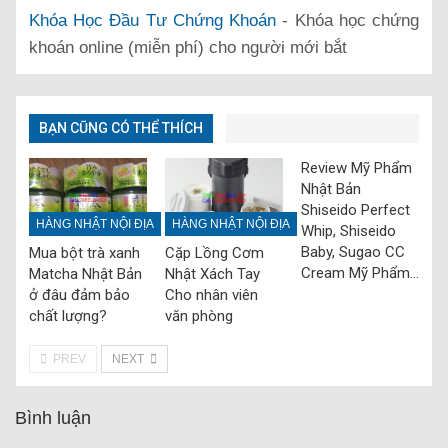
Khóa Học Đầu Tư Chứng Khoán
- Khóa học chứng
khoán online (miễn phí) cho người mới bắt
BẠN CŨNG CÓ THỂ THÍCH
Review Mỹ Phẩm
Nhật Bản
Shiseido Perfect
HÀNG NHẬT NỘI ĐỊA
HÀNG NHẬT NỘI ĐỊA
Whip, Shiseido
Baby, Sugao CC
Mua bột trà xanh
Cặp Lồng Cơm
Cream Mỹ Phẩm…
Matcha Nhật Bản
Nhật Xách Tay
ở đâu đảm bảo
Cho nhân viên
chất lượng?
văn phòng
PREV
NEXT
Bình luận