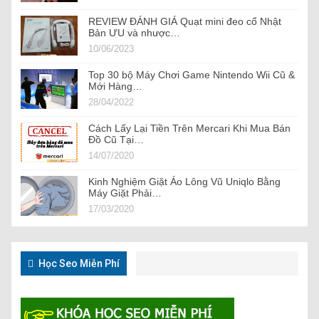
REVIEW ĐÁNH GIÁ Quạt mini đeo cổ Nhật
Bản ƯU và nhược…
10/06/2023
Top 30 bộ Máy Chơi Game Nintendo Wii Cũ &
Mới Hàng…
28/04/2022
Cách Lấy Lại Tiền Trên Mercari Khi Mua Bán
Đồ Cũ Tại…
14/07/2020
Kinh Nghiệm Giặt Áo Lông Vũ Uniqlo Bằng
Máy Giặt Phải…
17/03/2020
Học Seo Miễn Phí