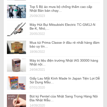
Top 5 Bộ áo mưa bộ chống thấm cao cấp
Nhật Bản bán chạy…
25/09/2023
Máy Hút Bụi Mitsubishi Electric TC-GM1J-N
Be-K, Nhỏ,…
20/05/2022
Mua túi Prima Classe ở đâu rẻ nhất hàng đảm
bảo uy tín…
18/06/2022
Máy trị liệu điện trường Nhật IAS 30000 hàng
Nhật nội…
24/04/2021
Giấy Lau Mắt Kính Made In Japan Tiện Lợi Dễ
Sử Dụng Mẫu…
07/01/2020
Bút ký Pentel của Nhật Sang Trọng Hàng Nội
Địa Nhật Mẫu…
14/09/2020