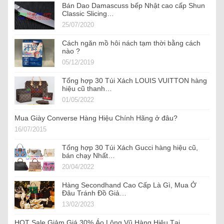
Bán Dao Damascuss bếp Nhật cao cấp Shun
Classic Slicing…
25/07/2020
Cách ngăn mồ hôi nách tạm thời bằng cách
nào ?
05/12/2019
Tổng hợp 30 Túi Xách LOUIS VUITTON hàng
hiệu cũ thanh…
01/05/2022
Mua Giày Converse Hàng Hiệu Chính Hãng ở đâu?
16/07/2015
Tổng hợp 30 Túi Xách Gucci hàng hiệu cũ,
bán chạy Nhất…
20/04/2022
Hàng Secondhand Cao Cấp Là Gì, Mua Ở
Đâu Tránh Đồ Giả…
13/02/2023
HOT Sale Giảm Giá 30% Áo Lông Vũ Hàng Hiệu Tại…