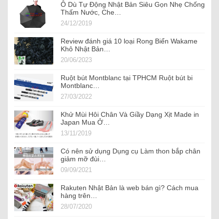
Ô Dù Tự Động Nhật Bản Siêu Gọn Nhẹ Chống
Thấm Nước, Che…
24/12/2019
Review đánh giá 10 loại Rong Biển Wakame
Khô Nhật Bản…
20/06/2023
Ruột bút Montblanc tại TPHCM Ruột bút bi
Montblanc…
27/03/2022
Khử Mùi Hôi Chân Và Giầy Dạng Xịt Made in
Japan Mua Ở…
13/11/2019
Có nên sử dụng Dụng cụ Làm thon bắp chân
giảm mỡ đùi…
09/09/2021
Rakuten Nhật Bản là web bán gì? Cách mua
hàng trên…
28/07/2020