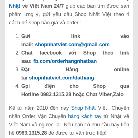
Nhật
về Việt Nam 24/7
giúp các bạn tìm được sản
phẩm ưng ý, gửi yêu cầu Shop Nhật Việt theo 4
cách để shop báo giá và order :
Gửi link vào
mail:
shopnhatviet.com@gmail.com
Chat facebook với Shop theo link
sau:
fb.com/orderhangnhatban
Đặt Hàng online
tại
shopnhatviet.com/dathang
Gọi điện cho Shop qua
Hotline 0983.1315.28 hoặc Chat Viber,Zalo
Kể từ năm 2010 đến nay
Shop Nhật
Việt Chuyên
nhận Order Vận Chuyển
hàng xách tay
từ Nhật về
Việt Nam và ngược lại. Nếu bạn có nhu cầu hãy liên
hệ
0983.1315.28
để được tư vấn trực tiếp!