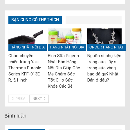
BẠN CŨNG CÓ THỂ THÍCH
HÀNG NHẬT NỘI ĐỊA
HÀNG NHẬT NỘI ĐỊA
ORDER HÀNG NHẬT
Chảo chuyên
Bình Sữa Pigeon
Nguồn sỉ phụ kiện
chiên trứng Yaki
Nhật Bản Hàng
trang sức, lấy sỉ
Thermos Durable
Nội Địa Giúp Các
trang sức vàng
Series KFF-013E
Mẹ Chăm Sóc
bạc đá quý Nhật
R, 5,1 inch
Tốt CHo Sức
Bản ở đâu?
Khỏe Các Bé
PREV
NEXT
Bình luận