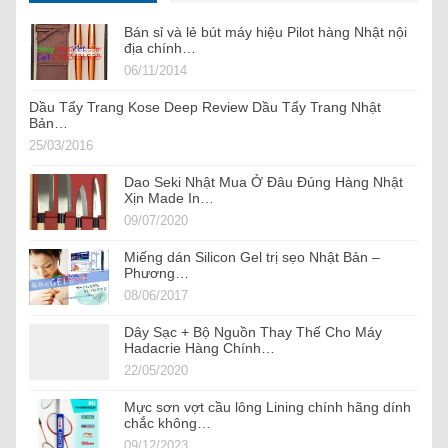
Bán sỉ và lẻ bút máy hiệu Pilot hàng Nhật nội
địa chính…
06/11/2014
Dầu Tẩy Trang Kose Deep Review Dầu Tẩy Trang Nhật
Bản…
25/03/2016
Dao Seki Nhật Mua Ở Đâu Đúng Hàng Nhật
Xịn Made In…
09/07/2020
Miếng dán Silicon Gel trị sẹo Nhật Bản –
Phương…
08/06/2017
Dây Sạc + Bộ Nguồn Thay Thế Cho Máy
Hadacrie Hàng Chính…
22/05/2020
Mực sơn vợt cầu lông Lining chính hãng dính
chắc không…
09/12/2023