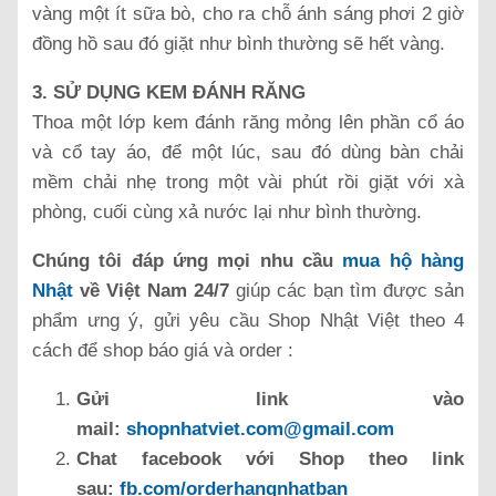
vàng một ít sữa bò, cho ra chỗ ánh sáng phơi 2 giờ
đồng hồ sau đó giặt như bình thường sẽ hết vàng.
3. SỬ DỤNG KEM ĐÁNH RĂNG
Thoa một lớp kem đánh răng mỏng lên phần cổ áo
và cổ tay áo, để một lúc, sau đó dùng bàn chải
mềm chải nhẹ trong một vài phút rồi giặt với xà
phòng, cuối cùng xả nước lại như bình thường.
Chúng tôi đáp ứng mọi nhu cầu
mua hộ hàng
Nhật
về Việt Nam 24/7
giúp các bạn tìm được sản
phẩm ưng ý, gửi yêu cầu Shop Nhật Việt theo 4
cách để shop báo giá và order :
Gửi link vào
mail:
shopnhatviet.com@gmail.com
Chat facebook với Shop theo link
sau:
fb.com/orderhangnhatban