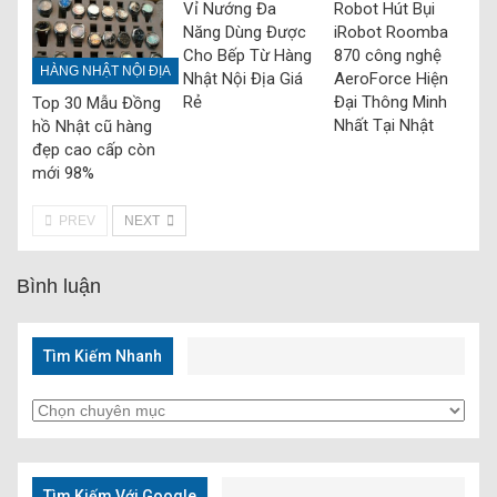
Vỉ Nướng Đa
Robot Hút Bụi
Năng Dùng Được
iRobot Roomba
Cho Bếp Từ Hàng
870 công nghệ
HÀNG NHẬT NỘI ĐỊA
Nhật Nội Địa Giá
AeroForce Hiện
Rẻ
Đại Thông Minh
Top 30 Mẫu Đồng
Nhất Tại Nhật
hồ Nhật cũ hàng
đẹp cao cấp còn
mới 98%
PREV
NEXT
Bình luận
Tìm Kiếm Nhanh
Tìm
Kiếm
Nhanh
Tìm Kiếm Với Google