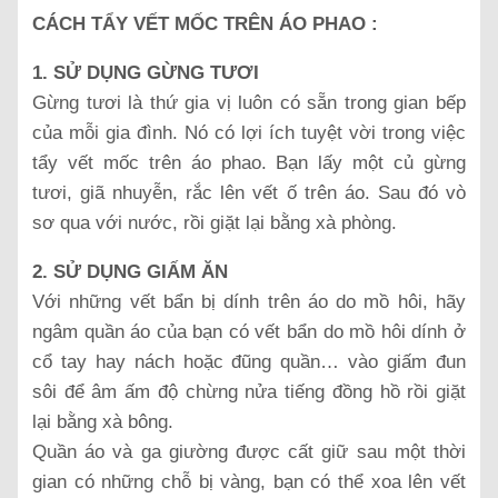
CÁCH TẨY VẾT MỐC TRÊN ÁO PHAO :
1. SỬ DỤNG GỪNG TƯƠI
Gừng tươi là thứ gia vị luôn có sẵn trong gian bếp
của mỗi gia đình. Nó có lợi ích tuyệt vời trong việc
tẩy vết mốc trên áo phao. Bạn lấy một củ gừng
tươi, giã nhuyễn, rắc lên vết ố trên áo. Sau đó vò
sơ qua với nước, rồi giặt lại bằng xà phòng.
2. SỬ DỤNG GIẤM ĂN
Với những vết bẩn bị dính trên áo do mồ hôi, hãy
ngâm quần áo của bạn có vết bẩn do mồ hôi dính ở
cổ tay hay nách hoặc đũng quần… vào giấm đun
sôi để âm ấm độ chừng nửa tiếng đồng hồ rồi giặt
lại bằng xà bông.
Quần áo và ga giường được cất giữ sau một thời
gian có những chỗ bị vàng, bạn có thể xoa lên vết