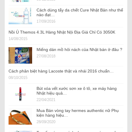
Cách dùng tẩy da chết Cure Nhật Bản như thế
nào đạt…
17/09/2016
Nồi Ủ Themos 4.3L Hàng Nhật Nội Địa Giá Chỉ Có 3050K
14/08/2015
Miếng dán mồ hôi nách của Nhật bán ở đâu ?
27/08/2018
Cách phân biệt hàng Lacoste thật và nhái 2016 chuẩn…
08/10/2015
Bút xóa vết xước sơn xe ô tô, xe máy hàng
Nhật hiệu quả…
22/04/2021
Mua Bán vòng tay hermes authentic nữ Phụ
kiện hàng hiệu…
28/09/2020