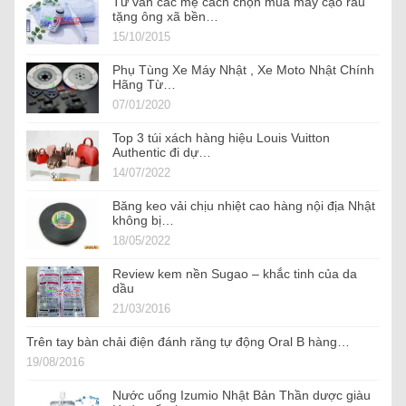
Tư vấn các mẹ cách chọn mua máy cạo râu
tặng ông xã bền…
15/10/2015
Phụ Tùng Xe Máy Nhật , Xe Moto Nhật Chính
Hãng Từ…
07/01/2020
Top 3 túi xách hàng hiệu Louis Vuitton
Authentic đi dự…
14/07/2022
Băng keo vải chịu nhiệt cao hàng nội địa Nhật
không bị…
18/05/2022
Review kem nền Sugao – khắc tinh của da
dầu
21/03/2016
Trên tay bàn chải điện đánh răng tự động Oral B hàng…
19/08/2016
Nước uống Izumio Nhật Bản Thần dược giàu