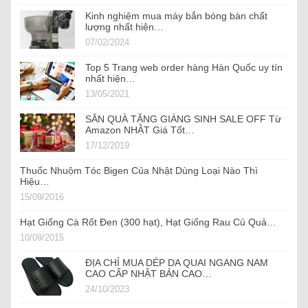
Kinh nghiệm mua máy bắn bóng bàn chất
lượng nhất hiện…
07/02/2024
Top 5 Trang web order hàng Hàn Quốc uy tín
nhất hiện…
13/05/2021
SĂN QUÀ TẶNG GIÁNG SINH SALE OFF Từ
Amazon NHẬT Giá Tốt…
17/12/2019
Thuốc Nhuộm Tóc Bigen Của Nhật Dùng Loại Nào Thì
Hiệu…
15/09/2016
Hạt Giống Cà Rốt Đen (300 hạt), Hạt Giống Rau Củ Quả…
10/09/2015
ĐỊA CHỈ MUA DÉP DA QUAI NGANG NAM
CAO CẤP NHẬT BẢN CAO…
24/10/2023