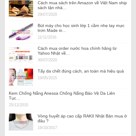
Cách mua sách trên Amazon về Việt Nam ship
sách tận nhà…
29/07/2020
Bút máy cho học sinh lớp 1 cầm nhẹ tay mực
trơn Made in…
11/11/2016
Cách mua order nước hoa chính hãng từ
Yahoo Nhật về…
30/07/2020
Tẩy da chết đúng cách, an toàn mà hiệu quả
19/05/2015
Kem Chống Nắng Anessa Chống Nắng Bảo Vệ Da Liên
Tục…
25/12/2015
Vòng huyết áp cao cấp RAKII Nhật Bản mua ở
đâu ?
19/10/2017