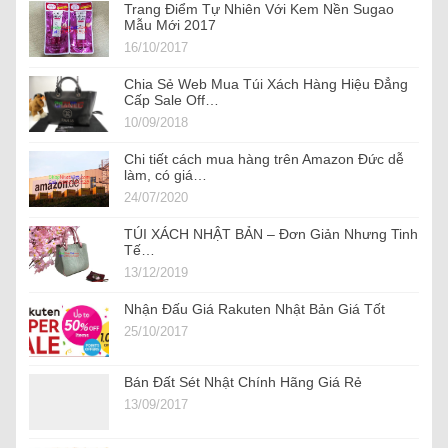
Trang Điểm Tự Nhiên Với Kem Nền Sugao
Mẫu Mới 2017
16/10/2017
Chia Sẻ Web Mua Túi Xách Hàng Hiệu Đẳng
Cấp Sale Off…
10/09/2018
Chi tiết cách mua hàng trên Amazon Đức dễ
làm, có giá…
24/07/2020
TÚI XÁCH NHẬT BẢN – Đơn Giản Nhưng Tinh
Tế…
13/12/2019
Nhận Đấu Giá Rakuten Nhật Bản Giá Tốt
25/10/2017
Bán Đất Sét Nhật Chính Hãng Giá Rẻ
13/09/2017