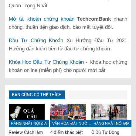
Quan Trọng Nhất
Mở tài khoản chứng khoán
TechcomBank
nhanh
chóng, thuận tiện giao dịch, bảo mật tuyệt đối.
Đầu Tư Chứng Khoán
Xu Hướng Đầu Tư 2021
Hướng dẫn kiếm tiền từ đầu tư chứng khoán
Khóa Học Đầu Tư Chứng Khoán
- Khóa học chứng
khoán online (miễn phí) cho người mới bắt
BẠN CŨNG CÓ THỂ THÍCH
HÀNG NHẬT NỘI ĐỊA
VĂN HÓA, ĐẤT NƯỚC, CON NGƯỜI NHẬT BẢN
HÀNG NHẬT NỘI ĐỊA
Review Cách làm
4 điểm khác biệt
Ô Dù Tự Động