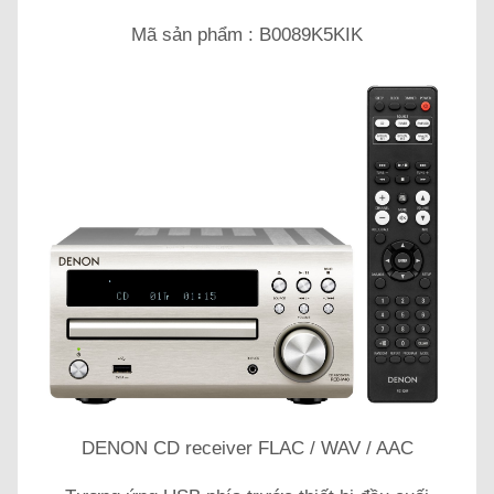
Mã sản phẩm : B0089K5KIK
DENON CD receiver FLAC / WAV / AAC