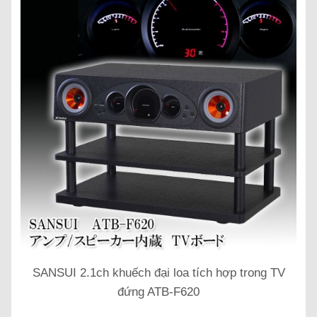
SANSUI 2.1ch khuếch đại loa tích hợp trong TV
đứng ATB-F620