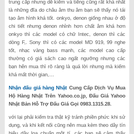
trung cấp nhưng dễ kiếm và tiếng cũng rất khá nhất
là những đĩa do châu âm thu âm bạn sẽ thấy nó tái
tạo âm hình khá tốt. onkyo, denon giống nhau ở độ
chi tiết nhưng denon nhỉnh hơn chất âm khá hơn
onkyo thì các model có chữ Intec, denon thì các
dòng F,. Sony thì có các model MD 919, 99 nghe
tốt, nhạc vàng bass mạnh, các model cao cấp
thường có giá sách cao ngất ngưỡng nhưng các
bạn hên mua thì rõ ràng là quá lời nhưng mà kiếm
khá mất thời gian,…
Nhận đấu giá hàng Nhật
Cung Cấp Dịch Vụ Mua
Hộ Hàng Nhật Trên Yahoo.co.jp, Đấu Giá Yahoo
Nhật Bản Hỗ Trợ Đấu Giá Gọi 0983.1315.28.
với lại phải kiểm tra thật kỹ tránh phiền phức khi sử
dụng, và khi kết nối cũng nên mua kèm theo dây tín
hiệu dây loa chuẩn một tí, các bạn sẽ cảm thấy