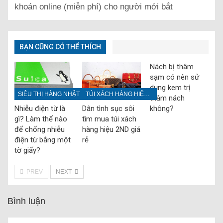
khoán online (miễn phí) cho người mới bắt
BẠN CŨNG CÓ THỂ THÍCH
Nách bị thâm
sạm có nên sử
dụng kem trị
SIÊU THỊ HÀNG NHẬT
TÚI XÁCH HÀNG HIỆU CŨ
thâm nách
không?
Nhiễu điện từ là
Dân tình sục sôi
gì? Làm thế nào
tìm mua túi xách
để chống nhiễu
hàng hiệu 2ND giá
điện từ bằng một
rẻ
tờ giấy?
PREV
NEXT
Bình luận