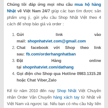
Chúng tôi đáp ứng mọi nhu cầu
mua hộ hàng
Nhật
về Việt Nam 24/7
giúp các bạn tìm được sản
phẩm ưng ý, gửi yêu cầu Shop Nhật Việt theo 4
cách để shop báo giá và order :
Gửi link vào
mail:
shopnhatviet.com@gmail.com
Chat facebook với Shop theo link
sau:
fb.com/orderhangnhatban
Đặt Hàng online
tại
shopnhatviet.com/dathang
Gọi điện cho Shop qua Hotline 0983.1315.28
hoặc Chat Viber,Zalo
Kể từ năm 2010 đến nay
Shop Nhật
Việt Chuyên
nhận Order Vận Chuyển
hàng xách tay
từ Nhật về
Việt Nam và ngược lại. Nếu bạn có nhu cầu hãy liên