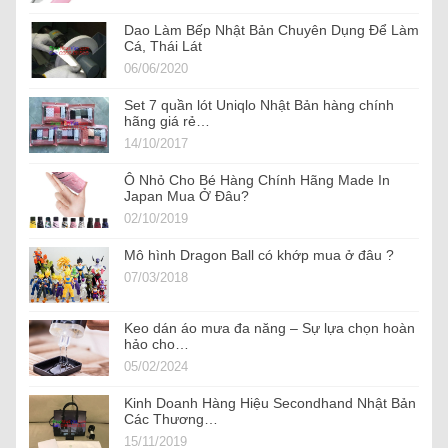
Dao Làm Bếp Nhật Bản Chuyên Dụng Để Làm
Cá, Thái Lát
06/06/2020
Set 7 quần lót Uniqlo Nhật Bản hàng chính
hãng giá rẻ…
14/10/2017
Ô Nhỏ Cho Bé Hàng Chính Hãng Made In
Japan Mua Ở Đâu?
02/10/2019
Mô hình Dragon Ball có khớp mua ở đâu ?
07/03/2018
Keo dán áo mưa đa năng – Sự lựa chọn hoàn
hảo cho…
05/02/2024
Kinh Doanh Hàng Hiệu Secondhand Nhật Bản
Các Thương…
15/11/2019