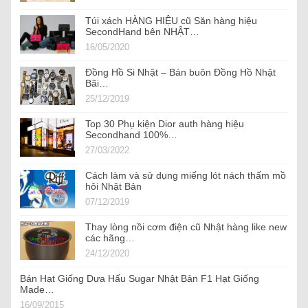
Túi xách HÀNG HIỆU cũ Săn hàng hiệu
SecondHand bên NHẬT…
16/05/2020
Đồng Hồ Si Nhật – Bán buôn Đồng Hồ Nhật
Bãi…
25/12/2019
Top 30 Phụ kiện Dior auth hàng hiệu
Secondhand 100%…
27/03/2022
Cách làm và sử dụng miếng lót nách thấm mồ
hôi Nhật Bản
07/12/2019
Thay lòng nồi cơm điện cũ Nhật hàng like new
các hãng…
24/12/2020
Bán Hạt Giống Dưa Hấu Sugar Nhật Bản F1 Hạt Giống
Made…
16/09/2015