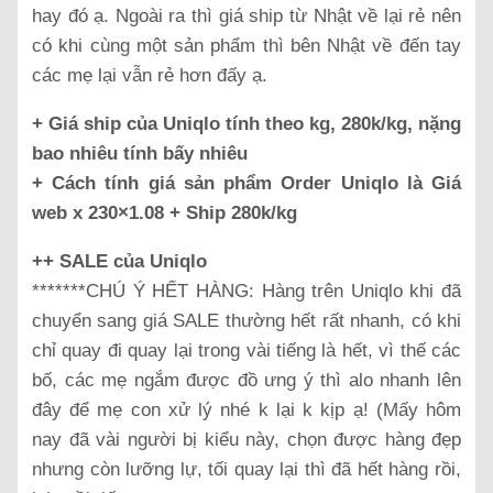
hay đó ạ. Ngoài ra thì giá ship từ Nhật về lại rẻ nên
có khi cùng một sản phẩm thì bên Nhật về đến tay
các mẹ lại vẫn rẻ hơn đấy ạ.
+ Giá ship của Uniqlo tính theo kg, 280k/kg, nặng
bao nhiêu tính bấy nhiêu
+ Cách tính giá sản phẩm Order Uniqlo là Giá
web x 230×1.08 + Ship 280k/kg
++ SALE của Uniqlo
*******CHÚ Ý HẾT HÀNG: Hàng trên Uniqlo khi đã
chuyển sang giá SALE thường hết rất nhanh, có khi
chỉ quay đi quay lại trong vài tiếng là hết, vì thế các
bố, các mẹ ngắm được đồ ưng ý thì alo nhanh lên
đây để mẹ con xử lý nhé k lại k kịp ạ! (Mấy hôm
nay đã vài người bị kiểu này, chọn được hàng đẹp
nhưng còn lưỡng lự, tối quay lại thì đã hết hàng rồi,