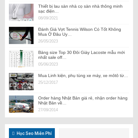
Thiết bị lau sàn nhà cọ sàn nhà thông minh
sạc điện…
08/09/2021
Đánh Giá Vợt Tennis Wilson Có Tốt Không
Mua Ở Đâu Uy…
26/05/2023
Bảng size Top 30 Đôi Giày Lacoste mẫu mới
nhất sale off…
05/06/2023
Mua Linh kiện, phụ tùng xe máy, xe môtô từ…
25/12/2017
Order hàng Nhật Bản giá rẻ, nhận order hàng
Nhật Bản về…
27/09/2014
Học Seo Miễn Phí