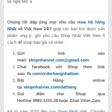
lại ngồi tiếc ạ
Chúng tôi đáp ứng mọi nhu cầu
mua hộ hàng
Nhật
về Việt Nam 24/7
giúp các bạn tìm được sản
phẩm ưng ý, gửi yêu cầu Shop Nhật Việt theo 4
cách để shop báo giá và order :
Gửi link vào
mail:
shopnhatviet.com@gmail.com
Chat facebook với Shop theo link
sau:
fb.com/orderhangnhatban
Đặt Hàng online
tại
shopnhatviet.com/dathang
Gọi điện cho Shop qua
Hotline 0983.1315.28 hoặc Chat Viber,Zalo
Kể từ năm 2010 đến nay
Shop Nhật
Việt Chuyên