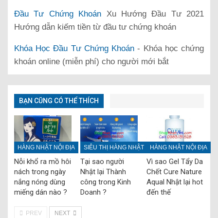
Đầu Tư Chứng Khoán
Xu Hướng Đầu Tư 2021
Hướng dẫn kiếm tiền từ đầu tư chứng khoán
Khóa Học Đầu Tư Chứng Khoán
- Khóa học chứng
khoán online (miễn phí) cho người mới bắt
BẠN CŨNG CÓ THỂ THÍCH
HÀNG NHẬT NỘI ĐỊA
SIÊU THỊ HÀNG NHẬT
HÀNG NHẬT NỘI ĐỊA
Nỗi khổ ra mồ hôi
Tại sao người
Vì sao Gel Tẩy Da
nách trong ngày
Nhật lại Thành
Chết Cure Nature
nắng nóng dùng
công trong Kinh
Aqual Nhật lại hot
miếng dán nào ?
Doanh ?
đến thế
PREV
NEXT