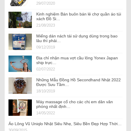
29/07/2020
Kinh nghiệm Bán buôn bán lẻ chợ quần áo túi
xách Đồ Si…
21/08/2023
Miếng dán nách tái sử dụng dùng trong bao
lâu thì phải…
09/12/2019
Địa chỉ nhận mua vợt cầu lông Yonex Japan
ship trực…
02/07/2022
Những Mẫu Đồng Hồ Secondhand Nhật 2022
Được Sưu Tầm…
18/10/2019
Máy massage cổ cho các chị em dân văn
phòng nhất định…
14/05/2022
Áo Lông Vũ Uniqlo Nhật Siêu Nhẹ, Siêu Bền Đẹp Hợp Thời…
30/09/2015