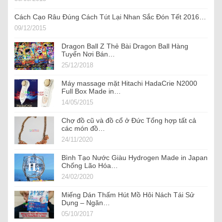
Cách Cạo Râu Đúng Cách Tút Lại Nhan Sắc Đón Tết 2016…
09/12/2015
Dragon Ball Z Thẻ Bài Dragon Ball Hàng
Tuyển Nơi Bán…
25/12/2018
Máy massage mặt Hitachi HadaCrie N2000
Full Box Made in…
14/05/2015
Chợ đồ cũ và đồ cổ ở Đức Tổng hợp tất cả
các món đồ…
24/11/2020
Bình Tạo Nước Giàu Hydrogen Made in Japan
Chống Lão Hóa…
24/02/2020
Miếng Dán Thấm Hút Mồ Hôi Nách Tái Sử
Dụng – Ngăn…
05/10/2017