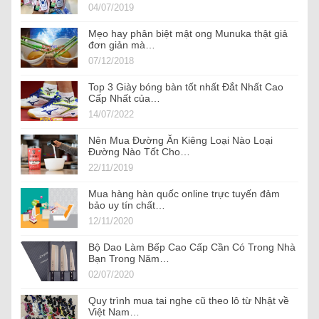
04/07/2019
Mẹo hay phân biệt mật ong Munuka thật giả
đơn giản mà…
07/12/2018
Top 3 Giày bóng bàn tốt nhất Đắt Nhất Cao
Cấp Nhất của…
14/07/2022
Nên Mua Đường Ăn Kiêng Loại Nào Loại
Đường Nào Tốt Cho…
22/11/2019
Mua hàng hàn quốc online trực tuyến đảm
bảo uy tín chất…
12/11/2020
Bộ Dao Làm Bếp Cao Cấp Cần Có Trong Nhà
Bạn Trong Năm…
02/07/2020
Quy trình mua tai nghe cũ theo lô từ Nhật về
Việt Nam…