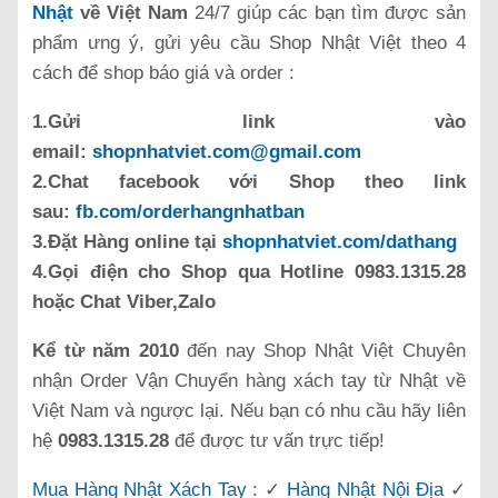
Nhật
về Việt Nam
24/7 giúp các bạn tìm được sản
phẩm ưng ý, gửi yêu cầu Shop Nhật Việt theo 4
cách để shop báo giá và order :
1.Gửi link vào
email:
shopnhatviet.com@gmail.com
2.Chat facebook với Shop theo link
sau:
fb.com/orderhangnhatban
3.Đặt Hàng online tại
shopnhatviet.com/dathang
4.Gọi điện cho Shop qua Hotline 0983.1315.28
hoặc Chat Viber,Zalo
Kể từ năm 2010
đến nay Shop Nhật Việt Chuyên
nhận Order Vận Chuyển hàng xách tay từ Nhật về
Việt Nam và ngược lại. Nếu bạn có nhu cầu hãy liên
hệ
0983.1315.28
để được tư vấn trực tiếp!
Mua Hàng Nhật Xách Tay
: ✓
Hàng Nhật Nội Địa
✓