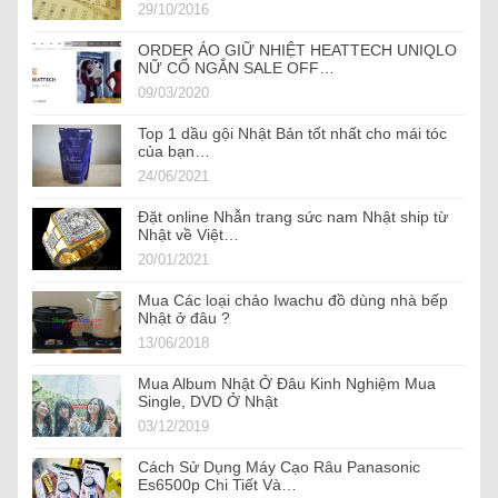
29/10/2016
ORDER ÁO GIỮ NHIỆT HEATTECH UNIQLO
NỮ CỔ NGẮN SALE OFF…
09/03/2020
Top 1 dầu gội Nhật Bản tốt nhất cho mái tóc
của bạn…
24/06/2021
Đặt online Nhẫn trang sức nam Nhật ship từ
Nhật về Việt…
20/01/2021
Mua Các loại chảo Iwachu đồ dùng nhà bếp
Nhật ở đâu ?
13/06/2018
Mua Album Nhật Ở Đâu Kinh Nghiệm Mua
Single, DVD Ở Nhật
03/12/2019
Cách Sử Dụng Máy Cạo Râu Panasonic
Es6500p Chi Tiết Và…