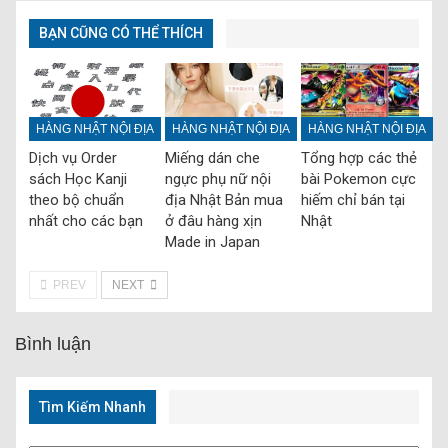
BẠN CŨNG CÓ THỂ THÍCH
HÀNG NHẬT NỘI ĐỊA
HÀNG NHẬT NỘI ĐỊA
HÀNG NHẬT NỘI ĐỊA
Dịch vụ Order
Miếng dán che
Tổng hợp các thẻ
sách Học Kanji
ngực phụ nữ nội
bài Pokemon cực
theo bộ chuẩn
địa Nhật Bản mua
hiếm chỉ bán tại
nhất cho các bạn
ở đâu hàng xịn
Nhật
Made in Japan
PREV
NEXT
Bình luận
Tìm Kiếm Nhanh