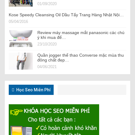
01/09/2020
Kose Speedy Cleansing Oil Dầu Tẩy Trang Hàng Nhật Nội…
05/04/2016
Review máy massage mắt panasonic các chú
ý khi mua để…
23/10/2020
Quần jogger thể thao Converse mặc mùa thu
đông chất đẹp…
04/06/2021
Học Seo Miễn Phí