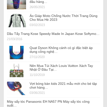
đâu hàng…
26/05/2021
Áo Giáp Moto Chống Nước Thời Trang Dùng
Cho Mùa Hè 2023
03/02/2023
Dầu Tẩy Trang Kose Speedy Made In Japan Kose Softymo…
21/03/2016
Quạt Dyson Không cánh có gì đặc biệt áp
dụng công nghệ…
27/11/2020
Nên Mua Túi Xách Louis Vuitton Xách Tay
Nhật Ở Đâu Tại…
11/10/2019
Vợt bóng bàn kids 2021 mẫu mới cho bé tập
chơi hàng…
03/06/2021
Máy sấy tóc Panasonic EH NA57 PN Máy sấy tóc công
suất…