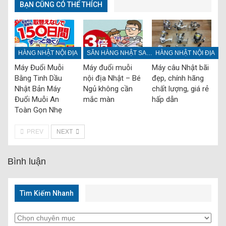
BẠN CŨNG CÓ THỂ THÍCH
HÀNG NHẬT NỘI ĐỊA
SĂN HÀNG NHẬT SALE OFF
HÀNG NHẬT NỘI ĐỊA
Máy Đuổi Muỗi
Máy đuổi muỗi
Máy câu Nhật bãi
Bằng Tinh Dầu
nội địa Nhật – Bé
đẹp, chính hãng
Nhật Bản Máy
Ngủ không cần
chất lượng, giá rẻ
Đuổi Muỗi An
mắc màn
hấp dẫn
Toàn Gọn Nhẹ
PREV
NEXT
Bình luận
Tìm Kiếm Nhanh
Tìm