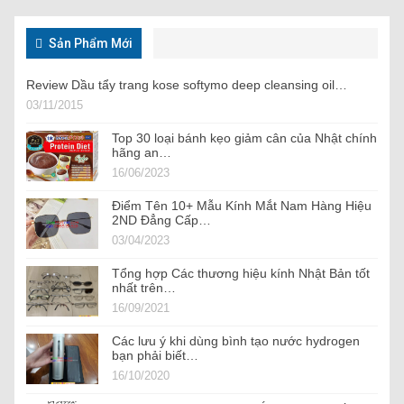
Sản Phẩm Mới
Review Dầu tẩy trang kose softymo deep cleansing oil…
03/11/2015
Top 30 loại bánh kẹo giảm cân của Nhật chính
hãng an…
16/06/2023
Điểm Tên 10+ Mẫu Kính Mắt Nam Hàng Hiệu
2ND Đẳng Cấp…
03/04/2023
Tổng hợp Các thương hiệu kính Nhật Bản tốt
nhất trên…
16/09/2021
Các lưu ý khi dùng bình tạo nước hydrogen
bạn phải biết…
16/10/2020