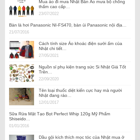
Mua áo đi mưa Nhật Bản Áo mưa bộ chống
thấm cao cấp…
23/07/2022
Bàn là hơi Panasonic NI-FS470, bàn ủi Panasonic nội địa…
21/07/2016
Cách tính size Áo khoác điện sưởi ấm của
Nhật chi tiết…
27/05/2021
Nguồn sỉ phụ kiện trang sức Si Nhật Giá Tốt
Trên…
22/09/2020
Tên loại thuốc diệt kiến cực hay mà người
Nhật đang ráo…
12/01/2017
Sữa Rửa Mặt Tạo Bọt Perfect Whip 120g Mỹ Phẩm
Shiseido…
01/01/2016
Dầu gội kích thích mọc tóc của Nhật mua ở