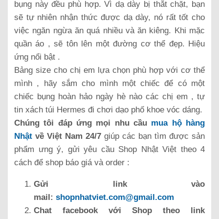
bụng này đều phù hợp. Vì dạ dày bị thắt chặt, bạn
sẽ tự nhiên nhận thức được dạ dày, nó rất tốt cho
việc ngăn ngừa ăn quá nhiều và ăn kiêng. Khi mặc
quần áo , sẽ tôn lên một đường cơ thể đẹp. Hiệu
ứng nổi bật .
Bảng size cho chị em lựa chọn phù hợp với cơ thể
mình , hãy sắm cho mình một chiếc để có một
chiếc bụng hoàn hảo ngày hè nào các chị em , tự
tin xách túi Hermes đi chơi dạo phố khoe vóc dáng.
Chúng tôi đáp ứng mọi nhu cầu
mua hộ hàng
Nhật
về Việt Nam 24/7
giúp các bạn tìm được sản
phẩm ưng ý, gửi yêu cầu Shop Nhật Việt theo 4
cách để shop báo giá và order :
Gửi link vào
mail:
shopnhatviet.com@gmail.com
Chat facebook với Shop theo link