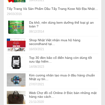
16/03/2021
Tẩy Trang Và Sản Phẩm Dầu Tẩy Trang Kose Nội Địa Nhật…
29/03/2016
Da khô, nên dùng kem dưỡng thể loại gì an
toàn ?
08/12/2014
Shop Nhật Việt nhận mua hộ hàng
secondhand tại…
16/03/2021
Top 30 đèn bão cổ điển hàng còn dùng tốt
sưu tập hiếm…
14/08/2023
Kim cương nhân tạo mua ở đâu hàng chuẩn
Nhật uy tín…
27/07/2021
Web Chợ đồ cổ Online ở Đức bán những mặt
hàng nào cách…
21/11/2020