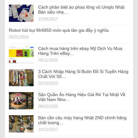
Cách phân biệt áo phao lông vũ Uniqlo Nhật
Bản siêu nhẹ…
12/09/2017
Robot hút bụi Mr6850 món quà tân gia đầy ý nghĩa.
05/01/2016
Cách mua hàng trên ebay Mỹ Dịch Vụ Mua
Hàng Trên eBay…
09/11/2020
3 Cách Nhập Hàng Si Buôn Đồ Si Tuyển Hàng
Chất Với Số…
30/10/2023
Săn Quần Áo Hàng Hiệu Giá Rẻ Tại Nhật Về
Việt Nam Như…
09/03/2020
Bán cần câu máy hàng Nhật 2ND chính hãng
chất lượng…
19/12/2017