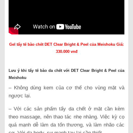
Gel tẩy tế bào chết DET Clear Bright & Peel của Meishoku Giá:
330.000 vnđ
Lưu ý khi tẩy tế bào da chết với DET Clear Bright & Peel của
Meishoku
– Không dùng kem của cơ thể cho vùng mặt và
ngược lại.
– Với các sản phẩm tẩy da chết ở mặt cần kèm
theo massage, nên thao tác nhẹ nhàng. Việc kỳ cọ
quá mạnh dễ làm da tổn thương, và làm nhão các
cơ. Với da body, sự mạnh tay lại cần thiết.