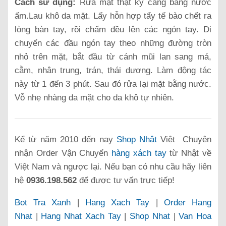
Cách sử dụng:
Rửa mặt thật kỹ càng bằng nước
ấm.Lau khô da mặt. Lấy hỗn hợp tẩy tế bào chết ra
lòng bàn tay, rồi chấm đều lên các ngón tay. Di
chuyển các đầu ngón tay theo những đường tròn
nhỏ trên mặt, bắt đầu từ cánh mũi lan sang má,
cằm, nhân trung, trán, thái dương. Làm động tác
này từ 1 đến 3 phút. Sau đó rửa lại mặt bằng nước.
Vỗ nhẹ nhàng da mặt cho da khô tự nhiên.
Kể từ năm 2010 đến nay
Shop Nhật
Việt Chuyên
nhận Order Vận Chuyển
hàng xách tay
từ Nhật về
Việt Nam và ngược lại. Nếu bạn có nhu cầu hãy liên
hệ
0936.198.562
để được tư vấn trực tiếp!
Bot Tra Xanh
|
Hang Xach Tay
|
Order Hang
Nhat
|
Hang Nhat Xach Tay
|
Shop Nhat
|
Van Hoa