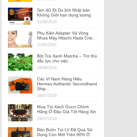
Sim 4G Đi Du lịch Nhật bản
Không Giới hạn dung lượng
31/08/2019
Phụ Kiện Adapter Và Vòng
Nhựa Máy Hitachi Hada Crie…
11/05/2020
Bột Trà Xanh Matcha – Trợ thủ
đắc lực cho việc…
29/08/2014
Các Ví Nam Hàng Hiệu
Hermes Authentic Secondhand
Ship…
18/07/2019
Mua Túi Xách Gucci Chính
Hãng Ở Đâu Giá Tốt Hàng Xịn
29/07/2019
Bán Buôn Túi LV Đã Qua Sử
Dụng Còn Mới Trên 90% Ở