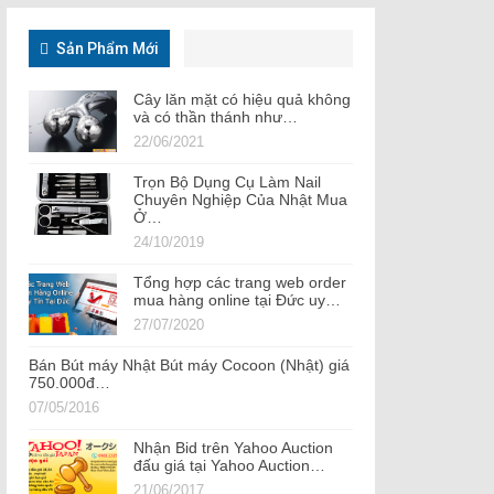
Sản Phẩm Mới
Cây lăn mặt có hiệu quả không
và có thần thánh như…
22/06/2021
Trọn Bộ Dụng Cụ Làm Nail
Chuyên Nghiệp Của Nhật Mua
Ở…
24/10/2019
Tổng hợp các trang web order
mua hàng online tại Đức uy…
27/07/2020
Bán Bút máy Nhật Bút máy Cocoon (Nhật) giá
750.000đ…
07/05/2016
Nhận Bid trên Yahoo Auction
đấu giá tại Yahoo Auction…
21/06/2017