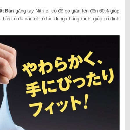
găng tay Nitrile, có độ co giãn lên đến 60% giúp
hật Bản
thời có độ dai tốt có tác dụng chống rách, giúp cố định